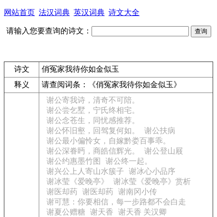
网站首页
法汉词典
英汉词典
诗文大全
请输入您要查询的诗文：
诗文
俏冤家我待你如金似玉
释义
请查阅词条：
《俏冤家我待你如金似玉》
谢公寄我诗，清奇不可陪。
谢公尝乞墅，宁氏终相宅。
谢公念苍生，同忧感推荐。
谢公怀旧壑，回驾复何如。
谢公扶病
谢公最小偏怜女，自嫁黔娄百事乖。
谢公深眷眄，商皓信辉光。
谢公登山屐
谢公约惠墨竹图
谢公终一起。
谢兴公上人寄山水簇子
谢冰心小品序
谢冰莹《爱晚亭》
谢冰莹《爱晚亭》赏析
谢医却药
谢医却药
谢南冈小传
谢可慧：你要相信，每一步路都不会白走
谢夏公赠糖
谢天香
谢天香 关汉卿