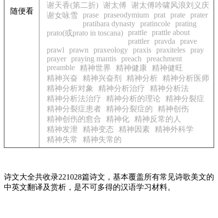
谢天香(第二折)
谢太傅
谢太傅吟啸风浪刘义庆
随便看
prase
praseodymium
prat
prate
prater
谢女咏雪
pratihara dynasty
pratincole
prating
prattle
prattle about
prato(或prato in toscana)
prattler
pravda
prave
prawl
prawn
praxeology
praxis
praxiteles
pray
prayer
praying mantis
preach
preachment
preamble
精神世界
精神健康
精神健旺
精神兴奋
精神兴奋剂
精神分析
精神分析医师
精神分析对象
精神分析治疗
精神分析法
精神分析法治疗
精神分析的理论
精神分裂症
精神分裂症患者
精神分裂症的
精神创伤
精神创伤的愈合
精神化
精神反常的人
精神发泄
精神变态
精神因素
精神外科学
精神失常
精神失常的
诗文大全共收录221028篇诗文，基本覆盖所有常见诗歌美文的
中英文翻译及赏析，是不可多得的汉语学习材料。