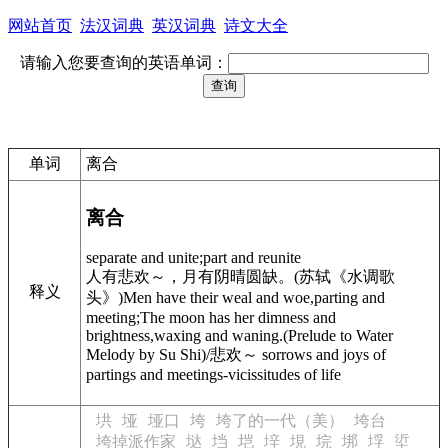
网站首页
法汉词典
英汉词典
诗文大全
请输入您要查询的英语单词：
单词
离合
离合
separate and unite;part and reunite
人有悲欢～，月有阴晴圆缺。(苏轼《水调歌
释义
头》)Men have their weal and woe,parting and
meeting;The moon has her dimness and
brightness,waxing and waning.(Prelude to Water
Melody by Su Shi)/悲欢～ sorrows and joys of
partings and meetings-vicissitudes of life
垬
垭
垭口
垮
垮了的一代（美）
垮台
垮掉派作家
垯
垱
垲
垶
垷
垸
垹
垺
垽