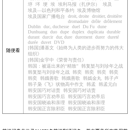
垿
埁
埂
埃
埃利马报（扎伊尔）
埃及
埃及—以色列和平条约
埃及博物馆
droit, droite
droitier, droitière
埃及国家广播电台
dromadaire
drôle
drôlement
Dublin
duc, duchesse
duel
Du Fu
dune
Dunhuang
duo
dupe
duplex
duplicata
durable
durant
durcir
dur, dure
durement
durer
dureté
durée
duvet
DVD
[韩国]潘基文《始终为人类的进步而努力的伟大
随便看
组织》
[韩国]金宇中《荣誉与责任》
韩国：被逼出来的“精致”
韩复榘与刘珍年之战
韩复榘与刘珍年之战
韩奕
韩奕
韩奕
韩奕
韩奕
韩娥善歌
韩娥善歌
韩嫣金丸
韩子卢
韩子枭《飞》状物高中作文
韩孟
韩孟元白
韩安国巧对诘责
韩安国巧对诘责
韩安国巧言劝帝后
韩安国巧言劝帝后
韩安国晓谕和亲理
韩安国晓谕和亲理
韩安国正言除邪臣
韩安国正言除邪臣