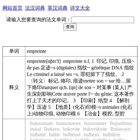
网站首页
法汉词典
英汉词典
诗文大全
请输入您要查询的法文单词：
单词
empreinte
empreinte[ɑ̃prɛ̃:t] empreinte n.f. 1 印记, 印痕, 压痕~
de pas 足迹~s (digitales) 指纹~ génétique DNA 指纹
Le criminel a laissé ses ~s. 罪犯留下了指纹。 2
〈转义〉标记, 烙印, 痕迹mettre son ~ sur 给…留
释义
下烙印marquer qch. [qn] de son ~ 对某事 [某人] 产
生深刻影响Cette œuvre porte l'~ du génie. 这本著作
打上了天才的印记。 3 【印刷】纸型 4 【解剖
学】压迹 5 【地质】(化石)印模~s animales (化石
上)动物印痕, 动物印模 6 【冶金】模腔, 型腔
buissonnaie
buissonneux
buissonnier
Bujumbura
bukal
Bukavu
bukovite
bukovskyite
Bulawayo
bulbaire
bulbe
bulbeuse
bulbeux
bulbifere