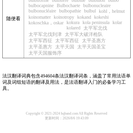
bulbiforme
bulbifère
bulbille
bulbillon
bulbo
bulbocapnine
Bulbochaete
bulbonucleaire
bulbonucléaire
bulbopathie
bulbul
kohl，helmut
koinomatter
koinotropy
kokand
kokeshi
随便看
kokura
kola peninsula
kolar
kokoschka，oskar
kolared
太平军北伐
太平军北伐到津
太平军大破洋枪队
太平军西征
太平军西征
太平圣惠方
太平圣惠方
太平天国
太平天国圣宝
太平天国服饰序
法汉翻译词典包含494604条法汉翻译词条，涵盖了常用法语单
词及词组短语的翻译及用法，是法语翻译入门的必备学习工
具。
Copyright © 2021-2024 hqband.com All Rights Reserved
更新时间：2026/8/6 19:43:09