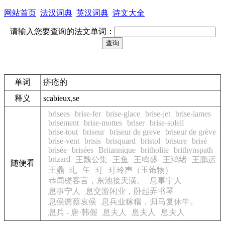
网站首页
法汉词典
英汉词典
诗文大全
请输入您要查询的法文单词：
单词
疥疮的
释义
scabieux,se
brisees
brise-fer
brise-glace
brise-jet
brise-lames
brisement
brise-mottes
briser
brise-soleil
brise-tout
briseur
briseur de greve
briseur de grève
brise-vent
brisis
brisquard
bristol
brisure
brisé
brisée
brisées
Britannique
britholite
brithynspath
brizard
王魏公集
王鱼
王鸣盛
王鸿绪
王鹏运
随便看
王鼎
玌
玍
玎
玎玲声（玉饰物）
恭闻槎客言，东池接天潢。
息事宁人
息事宁人
息交游闲业，卧起弄书琴
息侯诱蔡哀侯
息兵业稼穑，归马复休牛。
息兵 - 唐·韩偓
息夫人
息夫人
息夫人