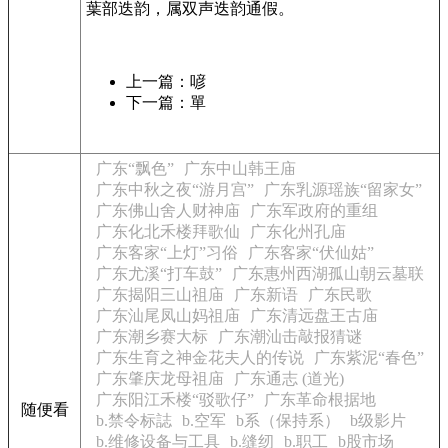
葉部迭韵，属双声迭韵通假。
上一篇：喭
下一篇：單
广东“飘色”
广东中山韩王庙
广东中秋之夜“游月宫”
广东乳源瑶族“留家女”
广东佛山舍人财神庙
广东军政府的重组
广东化北禾楼拜歌仙
广东化州孔庙
广东客家“上灯”习俗
广东客家“伏仙姑”
广东尤溪“打车鼓”
广东惠州西湖孤山朝云墓联
广东揭阳三山祖庙
广东新语
广东民歌
广东汕尾凤山妈祖庙
广东清远盘王古庙
广东潮乡赛大标
广东潮汕击敲报猜谜
广东生育之神金花夫人的传说
广东紫泥“春色”
广东肇庆龙母祖庙
广东通志 (道光)
广东阳江禾楼“驳歌仔”
广东革命根据地
随便看
b.禁令标誌
b.空军
b系（保持系）
b级影片
b.维修设备与工具
b.缝纫
b.职工
b股市场