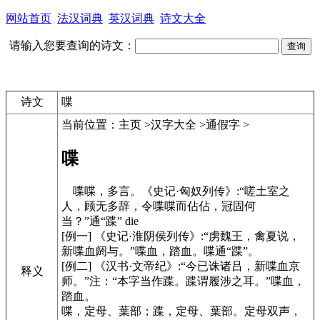
网站首页
法汉词典
英汉词典
诗文大全
请输入您要查询的诗文：
诗文
喋
当前位置：
主页 >汉字大全 >通假字 >
喋
喋喋，多言。《史记·匈奴列传》:“嗟土室之
人，顾无多辞，令喋喋而佔佔，冠固何
当？”通“蹀” die
[例一] 《史记·淮阴侯列传》:“虏魏王，禽夏说，
新喋血阏与。”喋血，踏血。喋通“蹀”。
[例二] 《汉书·文帝纪》:“今已诛诸吕，新喋血京
释义
师。”注：“本字当作蹀。蹀谓履涉之耳。”喋血，
踏血。
喋，定母、葉部；蹀，定母、葉部。定母双声，