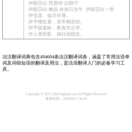
伊丽莎白·芭蕾特·白朗宁
伊丽莎白·鲍温 炎炎日当午
伊丽莎白一世
伊也道、临邛何辱。
伊予嗜欲寡，居常痾恙轻。
伊予固童昧，希真亦云早。
伊人畏照影，独往就阴息。
法汉翻译词典包含494604条法汉翻译词条，涵盖了常用法语单
词及词组短语的翻译及用法，是法语翻译入门的必备学习工
具。
Copyright © 2021-2024 hqband.com All Rights Reserved
更新时间：2026/8/9 1:56:44