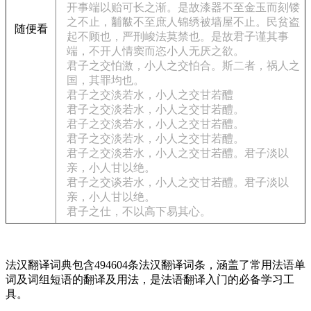
开事端以贻可长之渐。是故漆器不至金玉而刻镂
之不止，黼黻不至庶人锦绣被墙屋不止。民贫盗
随便看
起不顾也，严刑峻法莫禁也。是故君子谨其事
端，不开人情窦而恣小人无厌之欲。
君子之交怕激，小人之交怕合。斯二者，祸人之
国，其罪均也。
君子之交淡若水，小人之交甘若醴
君子之交淡若水，小人之交甘若醴。
君子之交淡若水，小人之交甘若醴。
君子之交淡若水，小人之交甘若醴。
君子之交淡若水，小人之交甘若醴。君子淡以
亲，小人甘以绝。
君子之交谈若水，小人之交甘若醴。君子淡以
亲，小人甘以绝。
君子之仕，不以高下易其心。
法汉翻译词典包含494604条法汉翻译词条，涵盖了常用法语单
词及词组短语的翻译及用法，是法语翻译入门的必备学习工
具。