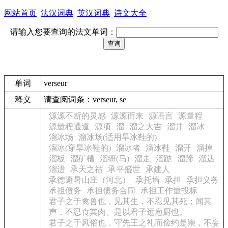
网站首页
法汉词典
英汉词典
诗文大全
请输入您要查询的法文单词：
单词
verseur
释义
请查阅词条：verseur, se
源源不断的灵感
源源而来
源语言
源量程
源量程通道
源项
溜
溜之大吉
溜井
溜冰
溜冰场
溜冰场(适用旱冰鞋的)
溜冰(穿旱冰鞋的)
溜冰者
溜冰鞋
溜开
溜掉
溜板
溜矿槽
溜缰(马)
溜走
溜跶
溜蹄
溜达
溜进
承天之祜
承平盛世
承建人
承德避暑山庄（河北）
承托墙
承担
承担义务
承担债务
承担债务合同
承担工作量投标
君子之于禽兽也，见其生，不忍见其死；闻其
声，不忍食其肉。是以君子远庖厨也。
君子之于风俗也，守先王之礼而俭约是崇，不妄