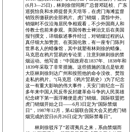
(6月3—25日)，林则徐偕同两广总督邓廷桢、广东
巡抚怡良和水师提督关天培等，在虎门海滩监督
销毁所缴获的全部鸦片。虎门销烟，震惊中外。
销烟时不仅沿海居民争相观看，不少外国商人和
传教士也前来参观。美国传教士裨治文后在美国
报刊撰文，详细叙述事件经过，对销烟过程的认
真仔细大加赞赏。在英国伦敦，有一座专门陈列
世界名人的蜡像馆，其中就塑有林则徐的蜡像。
马克思在鸦片贸易的专论里，注意到林则徐的禁
烟运动。他写道：“中国政府在1837年、1838年和
1839年采取了非常措施。这些措施的顶点是钦差
大臣林则徐到达广州和按照他的命令没收、焚毁
走私的鸦片。”(马克思《鸦片贸易史》)为了纪念
这一有重大影响的伟大事件，天安门前纪念一百
多年来中国人民反帝反封建革命斗争的人民英雄
纪念碑下第一面浮雕便是虎门销烟。国际联盟把
虎门销烟开始之日——6月3日定为“国际禁烟
日”，1987年12月，第42届联合国大会又把虎门销
烟完成的翌日(6月26日)定为“国际禁毒日”。
林则徐驳斥了“若谓夷兵之来，系由禁烟而