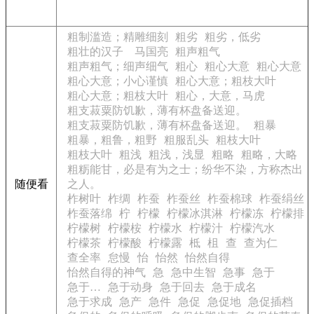
粗制滥造；精雕细刻
粗劣
粗劣，低劣
粗壮的汉子 马国亮
粗声粗气
粗声粗气；细声细气
粗心
粗心大意
粗心大意
粗心大意；小心谨慎
粗心大意；粗枝大叶
粗心大意；粗枝大叶
粗心，大意，马虎
粗支菽粟防饥歉，薄有杯盘备送迎。
粗支菽粟防饥歉，薄有杯盘备送迎。
粗暴
粗暴，粗鲁，粗野
粗服乱头
粗枝大叶
粗枝大叶
粗浅
粗浅，浅显
粗略
粗略，大略
粗粝能甘，必是有为之士；纷华不染，方称杰出
随便看
之人。
柞树叶
柞绸
柞蚕
柞蚕丝
柞蚕棉球
柞蚕绢丝
柞蚕落绵
柠
柠檬
柠檬冰淇淋
柠檬冻
柠檬排
柠檬树
柠檬桉
柠檬水
柠檬汁
柠檬汽水
柠檬茶
柠檬酸
柠檬露
柢
柤
查
查为仁
查全率
怠慢
怡
怡然
怡然自得
怡然自得的神气
急
急中生智
急事
急于
急于…
急于动身
急于回去
急于成名
急于求成
急产
急件
急促
急促地
急促插档