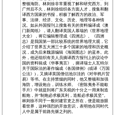
整顿海防。林则徐非常重视了解和研究西方。到
广州后不久，林则徐组织各方面人才，搜集和翻
译西方国家的书报，积极了解西方的政治、军
事、法律、经济、文化、历史、地理等各种情
况。如从外国报刊上搜集有关的资料编译成《澳
门新闻纸》，请人翻译英国人慕瑞的《世界地理
大全》，将它编辑整理成《四洲志》。《四洲
志》是我国第一部比较系统的世界地理大观，它
介绍了世界五大洲三十多个国家的地理和历史概
况，成为后来魏源编辑《海国图志》的蓝本。此
外，他还组织有关人员摘译西方报刊上的议论中
国的资料辑成《华事夷言》，摘译瑞士人瓦特尔
关于国际法的著作编成《各国律例》(或译《万国
公法》)，又摘译英国僧侣池尔洼的《对华鸦片贸
易》等书。在主持禁烟的同时，他又整顿和加强
海防，增设炮台，训练水师。《密陈夷务不能歇
手片》中就提到将广东关税的十分之一用来制造
船炮，并“制炮必求极其利，造船必求极其坚”。
林则徐不同于一般封建官吏之所在，便是能放眼
看世界，这种强烈的开放意识，表明他在同时代
人中是属于前路先驱之列的。