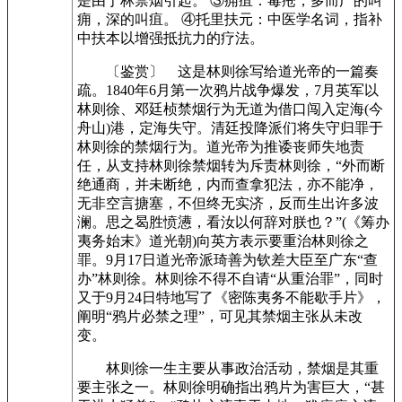
是由于林禁烟引起。 ③痈疽：毒疮，多而广的叫
痈，深的叫疽。 ④托里扶元：中医学名词，指补
中扶本以增强抵抗力的疗法。
〔鉴赏〕 这是林则徐写给道光帝的一篇奏
疏。1840年6月第一次鸦片战争爆发，7月英军以
林则徐、邓廷桢禁烟行为无道为借口闯入定海(今
舟山)港，定海失守。清廷投降派们将失守归罪于
林则徐的禁烟行为。道光帝为推诿丧师失地责
任，从支持林则徐禁烟转为斥责林则徐，“外而断
绝通商，并未断绝，内而查拿犯法，亦不能净，
无非空言搪塞，不但终无实济，反而生出许多波
澜。思之曷胜愤懑，看汝以何辞对朕也？”(《筹办
夷务始末》道光朝)向英方表示要重治林则徐之
罪。9月17日道光帝派琦善为钦差大臣至广东“查
办”林则徐。林则徐不得不自请“从重治罪”，同时
又于9月24日特地写了《密陈夷务不能歇手片》，
阐明“鸦片必禁之理”，可见其禁烟主张从未改
变。
林则徐一生主要从事政治活动，禁烟是其重
要主张之一。林则徐明确指出鸦片为害巨大，“甚