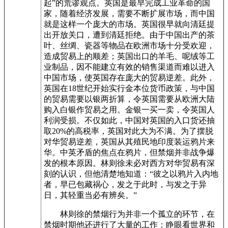
起”的荒谬观点。英国是最早完成工业革命的国
家，随着经济发展，需要不断扩展市场，而中国
就是这样一个庞大的市场。英国很早就向清廷提
出开放关口，遭到清廷拒绝。由于中国出产的茶
叶、丝绸、瓷器等物品在欧洲市场十分受欢迎，
造成贸易上的顺差；英国出口的羊毛、呢绒等工
业制品，因不能建立有效的销售渠道而难以进入
中国市场，使英国存在庞大的贸易逆差。此外，
英国在18世纪开始实行金本位货币政策，与中国
的贸易需要以银两折算，令英国需要从欧洲大陆
购入白银作贸易之用。金银一买一卖，令英国人
利润受损。不仅如此，中国对英国的入口货还抽
取20%的高税率，英国对此大为不满。为了摆脱
对华贸易逆差，英国从其殖民地印度装运鸦片来
华。中英矛盾的焦点在鸦片，但禁烟并非战争爆
发的根本原因。林则徐未必对西方对华贸易有深
刻的认识，但他清楚地知道：“彼之以鸦片入内地
者，早已包藏祸心，发之于此时，与发之于异
日，其轻重当必有辨矣。”
林则徐的禁烟行为并非一个孤立的环节，在
禁烟时期他还进行了大量的工作：睁眼看世界和