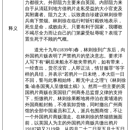
力都很大。外部阻力主要来自英国。内部阻力来
自于从清廷到地方借鸦片走私受益的大小官吏及
其附庸者。阻力之大，以致龚自珍建议林则徐带
兵南下禁烟。林则徐在临行时斩钉截铁地表示，
死生是命，成败由天。只要有利于国家，我哪敢
释义
不竭尽全力而让自己的门第蒙受耻辱呢？表现了
置生死于不顾的气概。
道光十九年(1839年)春，林则徐到广东后，向
外国鸦片贩表明了严禁鸦片的坚决意志。要求洋
人写下有“嗣后来船永不敢夹带鸦片，如有带来，
一经查出，货尽没官，人即正法，情甘服罪”等字
样的具结，并表示“若鸦片一日未绝，本大臣一日
不回，誓与此事相始终，断无中止之理”(《林则徐
集·谕各国夷人呈缴烟土稿》)。然而一些主要的英
国鸦片商贩在英国驻广州商务总监督义律的支持
下，拒缴鸦片。林则徐果断地将停泊在黄埔港的
外国商船封舱，不准装卸货物，同时撤出广州商
馆的全部中国雇员和工人，派兵包围商馆，不让
一个外国鸦片商贩溜走。在林则徐的禁烟措施面
前，以英国人为主的外国鸦片商贩共缴出鸦片
19187箱又2119袋。从四月二十二日至五月十五日