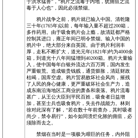
于洪水猛兽”，“鸦片之流毒于内地，犹痈疽之流
毒于人心也”，因此必须禁烟。
鸦片战争之前，鸦片就已输入中国。清乾隆
三十年(1765年)以前，每年输入量不超过200箱，
多作药用。由于吸食鸦片会上瘾，故清廷都严格
控制其进口，雍正年间已明令禁烟。输入中国的
鸦片中，绝大部分来自英国。由于鸦片利润丰
厚，走私不断扩大，道光元年(1821年)约为4000余
箱，到道光十八年间猛增到40200箱。鸦片大量输
入，使中国每年白银外流达六百万两，国内发生
严重银荒。造成银贵钱贱，通货膨胀，清廷财政
枯竭，国库空虚。鸦片贸易败坏社会风尚，摧残
了人民的身心健康，更严重破坏社会生产力，造
成东南沿海地区工商业的萧条和衰落。鸦片流毒
甚广，从王公大臣到平民百姓，吸食者日益增
加，甚至士兵也吸食鸦片，失去作战能力。林则
徐对此深有了解，“若在数十年前查办，其时吸者
尚少，禁令易行”，如今如同溃烂化脓的痈疽，必
须除而去之。
禁烟在当时是一项极为艰巨的任务，内外阻