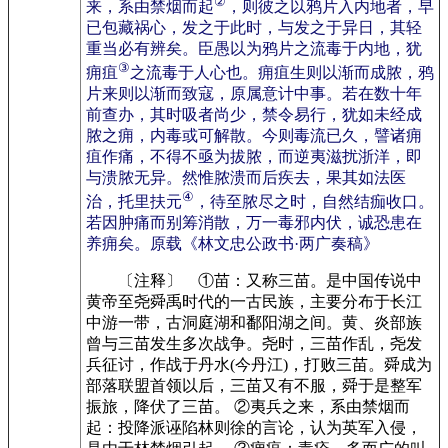
②
来，系由禁烟而起
，则彼之以鸦片入内地者，早
已包藏祸心，发之于此时，与发之于异日，其轻
重当必有辨矣。臣愚以为鸦片之流毒于内地，犹
③
痈疽
之流毒于人心也。痈疽生则以渐而成脓，鸦
片来则以渐而致寇，原属意计中事。若在数十年
前查办，其时吸者尚少，禁令易行，犹如未经成
脓之痈，内毒或可解散。今则毒流已久，譬诸痈
疽作痛，不得不亟为拔脓，而逆夷滋扰浙洋，即
与溃脓无异。然惟脓溃而后疾去，果其如法医
④
治，托里扶元
，待至脓尽之时，自然结痂收口。
若因肿痛而别筹消散，万一毒邪内伏，诚恐患在
养痈矣。原载《林文忠公政书·两广奏稿》
〔注释〕 ①苗：又称三苗。是中国传说中
黄帝至尧舜禹时代的一古民族，主要分布于长江
中游一带，古洞庭湖和鄱阳湖之间。黄、炎部族
曾与三苗发生多次战争。尧时，三苗作乱，尧发
兵征讨，作战于丹水(今丹江)，打败三苗。舜成为
部落联盟首领以后，三苗又有不服，舜于是整军
振旅，降伏了三苗。 ②夷兵之来，系由禁烟而
起：投降派诬陷林则徐的言论，认为英军入侵，