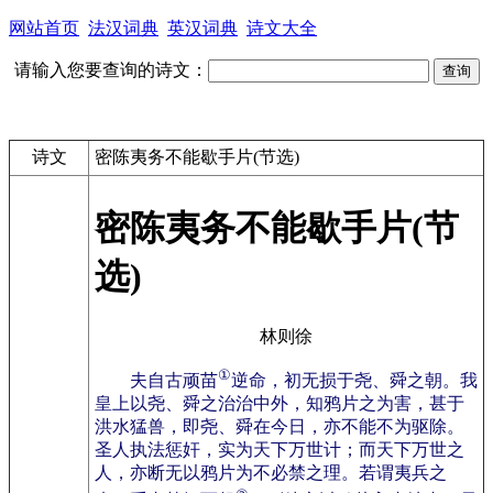
网站首页
法汉词典
英汉词典
诗文大全
请输入您要查询的诗文：
诗文
密陈夷务不能歇手片(节选)
密陈夷务不能歇手片(节
选)
林则徐
①
夫自古顽苗
逆命，初无损于尧、舜之朝。我
皇上以尧、舜之治治中外，知鸦片之为害，甚于
洪水猛兽，即尧、舜在今日，亦不能不为驱除。
圣人执法惩奸，实为天下万世计；而天下万世之
人，亦断无以鸦片为不必禁之理。若谓夷兵之