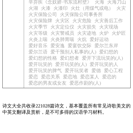
辛弃疾《念奴娇·书东流村壁》
火海
火海刀山
火湖
火漆
火漆印
火灶（用煤气或电）
火灾
火灾保险公司
火灾保险公司事务所
火灾保险牌
火灾区
火灾危险
火灾善后工作
火灾季节
火灾定位仪
火灾损失
火灾现场
火灾等级
火灾警戒员
火灾迹地
火炉
火炉匠
火炎上喘
火炎肺胃喘
火炕
爱好运动
爱好音乐
爱安逸
爱宴饮交际
爱尔兰东岸
爱尔兰语
爱干预别人私事的(人)
爱幻想的
爱幻想的性格
爱幻想者
爱开下流玩笑的(人)
爱开玩笑的
爱开玩笑的(人)
爱开玩笑的人
爱开玩笑的脾气
爱开玩笑者
爱德
爱心工程
爱恋
爱恋关系
爱恋地
爱恋某人
爱恋的
爱恋的男友或女友
爱恶作剧的(人)
诗文大全共收录221028篇诗文，基本覆盖所有常见诗歌美文的
中英文翻译及赏析，是不可多得的汉语学习材料。