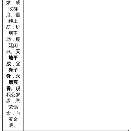
熔、咸
收群
彦。垂
绅正
笏，炉
烟不
动，宸
廷闲
燕。
天
地平
成，父
尧子
舜，永
膺宸
眷。
赐
我公岁
岁，恩
荣锡
命，向
黄金
殿。