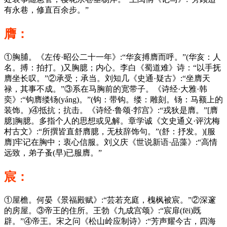
有永巷，修直百余步。”
膺：
①胸脯。《左传·昭公二十一年》:“华亥搏膺而呼。”(华亥：人
名。搏：拍打。)又胸臆；内心。李白《蜀道难》诗：“以手抚
膺坐长叹。”②承受；承当。刘知几《史通·疑古》:“坐膺天
禄，其事不成。”③系在马胸前的宽带子。《诗经·大雅·韩
奕》:“钩膺缕钖(yáng)。”(钩：带钩。缕：雕刻。钖：马额上的
装饰。)④抵抗；抗击。《诗经·鲁颂·郣宫》:“戎狄是膺。”[膺
臆]胸臆。多指个人的思想或见解。章学诚《文史通义·评沈梅
村古文》:“所撰皆直舒膺臆，无枝辞饰句。”(舒：抒发。)[服
膺]牢记在胸中；衷心信服。刘义庆《世说新语·品藻》:“高情
远致，弟子蚤(早)已服膺。”
宸：
①屋檐。何晏《景福殿赋》:“芸若充庭，槐枫被宸。”②深邃
的房屋。③帝王的住所。王勃《九成宫颂》:“宸扉(fēi)既
辟。”④帝王。宋之问《松山岭应制诗》:“芳声耀今古，四海