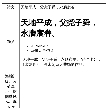
诗文
天地平成，父尧子舜，永膺宸眷。
天地平成，父尧子舜，
永膺宸眷。
释义
2019-05-02
诗句大全·卷2
“天地平成，父尧子舜，永膺宸眷。”诗句出处：
《水龙吟》；是宋朝诗人曹勋的作品。
海榴红
暖。圆
荷翠
小，榭
阁薰风
浅。真
人抚