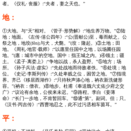
者。《仪礼· 丧服》:“夫者，妻之天也。”
地：
①大地。与“天”相对。《管子·形势解》:“地生养万物。”②陆
地；地面。《左传·僖公四年》:“公(晋献公)至，毒而献之。公
祭之地，地坟(fèn);与犬，犬斃。”(坟：隆起。)③土地；田
地。《周礼·地官·载师》:“以廛里任国中之地，以场圃任园
地。”(廛：城市中的空地。国中：指王城之内。)④领土；疆
土。《孟子·离娄上》:“争地以战，杀人盈野。”⑤地方；场
所。《孙子兵法·虚实》:“先处战地而待敌者佚。”⑥处境；地
位。《史记·李斯列传》:“久处卑贱之位，困苦之地。”⑦指境
界。齐己《移居西湖作》:“只待秋声涤心地，衲衣新洗健形
容。”(衲衣：僧衣。)⑧地步。杜甫《奉送魏六丈佑少府之交
广》:“议论有余地，公侯来未迟。”⑨路程。李白《妾薄
命》:“长门一步地，不肯暂回车。”⑩通“第”。副词。但；只。
《汉书·丙吉传》:“西曹地忍之，此不过污丞相车茵耳。”
平：