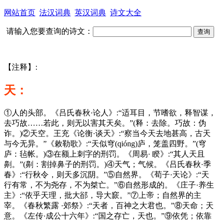
网站首页
法汉词典
英汉词典
诗文大全
请输入您要查询的诗文：
【注释】:
天：
①人的头部。《吕氏春秋·论人》:“适耳目，节嗜欲，释智谋，
去巧故……若此，则无以害其天矣。”(释：去除。巧故：伪
诈。)②天空。王充《论衡·谈天》:“察当今天去地甚高，古天
与今无异。”《敕勒歌》:“天似穹(qióng)庐，笼盖四野。”(穹
庐：毡帐。)③在额上刺字的刑罚。《周易· 睽》:“其人天且
劓。”(劓：割掉鼻子的刑罚。)④天气；气候。《吕氏春秋·季
春》:“行秋令，则天多沉阴。”⑤自然界。《荀子·天论》:“天
行有常，不为尧存，不为桀亡。”⑥自然形成的。《庄子·养生
主》:“依乎天理，批大郤，导大窾。”⑦上帝；自然界的主
宰。《春秋繁露 ·郊祭》:“天者，百神之大君也。”⑧天命；天
意。《左传·成公十六年》:“国之存亡，天也。”⑨依凭；依靠