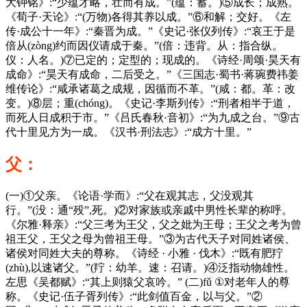
大钟铭》:“少蕴才略，壮而有成。”(蕴：蓄。)⑤成长；成熟。
《荀子·天论》:“(万物)各得其养以成。”⑥和解；交好。《左
传·成公十一年》:“秦晋为成。”《史记·张仪列传》:“哀王于是
倍从(zòng)约而因仪请成于秦。”(倍：违背。从：指合纵。
仪：人名。)⑦已定的；定型的；现成的。《诗经·周颂·昊天有
成命》:“昊天有成命，二后受之。”《三国志·蜀书·蒋琬费祎姜
维传论》:“咸承诸葛之成规，因循而不革。”(咸：都。革：改
变。)⑧层；重(chóng)。《史记·李斯列传》:“刑者相半于道，
而死人日成积于市。”《吕氏春秋·音初》:“为九成之台。”⑨古
代十里见方为一成。《汉书·刑法志》:“成方十里。”
父：
(一)①父亲。《论语·学而》:“父在观其志，父没观其
行。”(没：通“殁”,死。)②对家族或亲戚中男性长辈的称呼。
《尔雅·释亲》:“父三考为王父，父之妣为王母；王父之考为曾
祖王父，王父之母为曾祖王母。”③为古代天子对同姓诸侯、
诸侯对同姓大夫的尊称。《诗经 · 小雅 · 伐木》:“既有肥羜
(zhù),以速诸父。”(羜：幼羊。速：召请。)④泛指动物雄性。
左思《吴都赋》:“其上则猿父哀吟。” (二)fǔ ①对老年人的尊
称。《史记·伍子胥列传》:“此剑值百金，以与父。”②