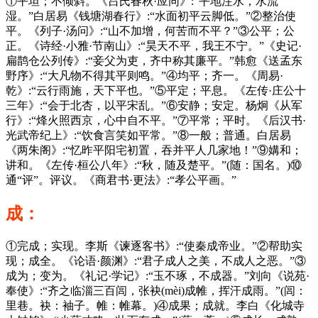
①平坦；不倾斜。《吕氏春秋·应同》:“平地注水，水流
湿。”白居易《钱塘湖春行》:“水面初平云脚低。”②整治使
平。《列子·汤问》:“山不加增，何苦而不平？”③公平；公
正。《诗经·小雅·节南山》:“昊天不平，我王不宁。”《史记·
扁鹊仓公列传》:“妾父为吏，齐中称其廉平。”韩愈《送孟东
野序》:“大凡物不得其平则鸣。”④均平；齐一。《周易·
乾》:“云行雨施，天下平也。”⑤平定；平息。《左传·庄公十
三年》:“会于北杏，以平宋乱。”⑥安静；安定。杨炯《从军
行》:“烽火照西京，心中自不平。”⑦平常；平时。《后汉书·
光武帝纪上》:“饮食言笑如平常。”⑧一般；普通。白居易
《两朱阁》:“忆昨平阳宅初置，吞并平人几家地！”⑨媾和；
讲和。《左传·桓公八年》:“秋，随及楚平。”(随：国名。)⑩
通“评”。评议。《商君书·更法》:“孝公平画。”
成：
①完成；实现。李斯《谏逐客书》:“使秦成帝业。”②帮助实
现；成全。《论语·颜渊》:“君子成人之美，不成人之恶。”③
成为；变为。《礼记·学记》:“玉不琢，不成器。”刘向《说苑·
奉使》:“齐之临淄三百闾，张袂(mèi)成帷，挥汗成雨。”(闾：
里巷。袂：袖子。帷：帷幕。)④成果；成就。李白《化城寺