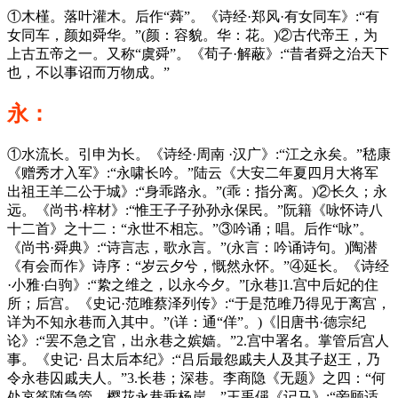
①木槿。落叶灌木。后作“蕣”。《诗经·郑风·有女同车》:“有
女同车，颜如舜华。”(颜：容貌。华：花。)②古代帝王，为
上古五帝之一。又称“虞舜”。《荀子·解蔽》:“昔者舜之治天下
也，不以事诏而万物成。”
永：
①水流长。引申为长。《诗经·周南 ·汉广》:“江之永矣。”嵇康
《赠秀才入军》:“永啸长吟。”陆云《大安二年夏四月大将军
出祖王羊二公于城》:“身乖路永。”(乖：指分离。)②长久；永
远。《尚书·梓材》:“惟王子子孙孙永保民。”阮籍《咏怀诗八
十二首》之十二：“永世不相忘。”③吟诵；唱。后作“咏”。
《尚书·舜典》:“诗言志，歌永言。”(永言：吟诵诗句。)陶潜
《有会而作》诗序：“岁云夕兮，慨然永怀。”④延长。《诗经
·小雅·白驹》:“絷之维之，以永今夕。”[永巷]1.宫中后妃的住
所；后宫。《史记·范雎蔡泽列传》:“于是范雎乃得见于离宫，
详为不知永巷而入其中。”(详：通“佯”。)《旧唐书·德宗纪
论》:“罢不急之官，出永巷之嫔嫱。”2.宫中署名。掌管后宫人
事。《史记· 吕太后本纪》:“吕后最怨戚夫人及其子赵王，乃
令永巷囚戚夫人。”3.长巷；深巷。李商隐《无题》之四：“何
处哀筝随急管，樱花永巷垂杨岸。”王禹偁《记马》:“旁顾适