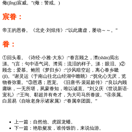
儆(jǐng)宸威。”(儆：警戒。)
宸眷：
帝王的恩眷。《北史·刘炫传》:“以此庸虚，屡动～～。”
眷：
①回头看。《诗经·小雅·大东》:“眷言顾之，潸(shān)焉出
涕。”(言：句中语气词。潸焉：流泪的样子。涕：眼泪。)②
顾念；爱慕。鲍照《梦归乡》:“沙风暗空起，离心眷乡畿
(jī)。”谢灵运《于南山往北山经湖中瞻眺》:“抚化心无厌，览
物眷弥重。”③恩遇；恩宠。《旧唐书·裴延龄传》:“良以内顾
庸昧，一无所堪，夙蒙眷知，唯以诚直。”刘义庆《世说新语·
宠礼》:“王珣、郗超并有奇才，为大司马所眷拔。”④亲属。
白居易《自咏老身示诸家属》:“眷属幸团圆。”
上一篇：自然他、虎踞龙蟠。
下一篇：艳歌粲发，谁传馀韵，来说仙游。