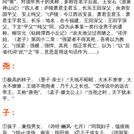
同“甫”。对成年男子的美称，多附在名字后面。王安石《游褒
禅山记》:“四人者：庐陵萧君圭君玉，长乐王回深父，余弟安
国平父、安上纯父。”(庐陵：今江西吉安县。萧君圭君玉：萧
君圭字君玉。长乐：地名，在今福建。王回深父：王回字深
父。下文“平父”“纯父”同。)③为从事某一类行业男子的通
称。柳宗元《钴鉧潭西小丘记》:“农夫渔父过而陋之。”④开
始。《老子》第四十二章：“强梁者不得其死，吾将以为教
父。”(强梁：强横，强悍。其死：指正常死亡。以为：“以”后
省代词“此”“之”等，意思是用这句话作为……)
尧：
①极高的样子。《墨子·亲士》:“天地不昭昭，大水不潦潦，大
火不燎燎，王德不尧尧者，乃千人之长也。”②传说中的远古
帝王。又称“唐尧”。《孟子·滕文公上》:“当尧之时，天下犹未
平。”
子：
①孩子，兼指男女。《诗经·豳风· 七月》:“同我妇子，馌彼南
亩。”(馌yè:送饭。南亩：指田地。)②儿子或女儿。《战国策·