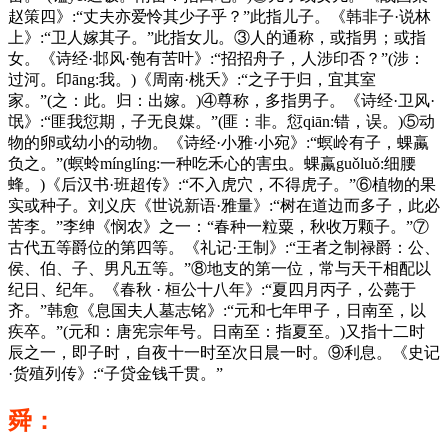
赵策四》:“丈夫亦爱怜其少子乎？”此指儿子。《韩非子·说林
上》:“卫人嫁其子。”此指女儿。③人的通称，或指男；或指
女。《诗经·邶风·匏有苦叶》:“招招舟子，人涉印否？”(涉：
过河。印āng:我。)《周南·桃夭》:“之子于归，宜其室
家。”(之：此。归：出嫁。)④尊称，多指男子。《诗经·卫风·
氓》:“匪我愆期，子无良媒。”(匪：非。愆qiān:错，误。)⑤动
物的卵或幼小的动物。《诗经·小雅·小宛》:“螟岭有子，蜾蠃
负之。”(螟蛉mínglíng:一种吃禾心的害虫。蜾蠃guǒluǒ:细腰
蜂。)《后汉书·班超传》:“不入虎穴，不得虎子。”⑥植物的果
实或种子。刘义庆《世说新语·雅量》:“树在道边而多子，此必
苦李。”李绅《悯农》之一：“春种一粒粟，秋收万颗子。”⑦
古代五等爵位的第四等。《礼记·王制》:“王者之制禄爵：公、
侯、伯、子、男凡五等。”⑧地支的第一位，常与天干相配以
纪日、纪年。《春秋 · 桓公十八年》:“夏四月丙子，公薨于
齐。”韩愈《息国夫人墓志铭》:“元和七年甲子，日南至，以
疾卒。”(元和：唐宪宗年号。日南至：指夏至。)又指十二时
辰之一，即子时，自夜十一时至次日晨一时。⑨利息。《史记
·货殖列传》:“子贷金钱千贯。”
舜：