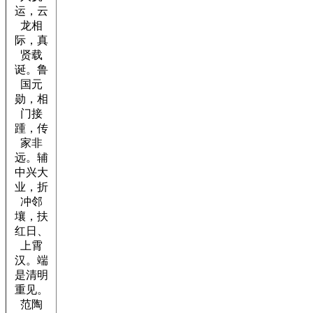
运，云
龙相
际，真
贤载
诞。鲁
国元
勋，相
门接
踵，传
家非
远。辅
中兴大
业，折
冲邻
壤，扶
红日、
上霄
汉。端
是清明
重见。
范陶