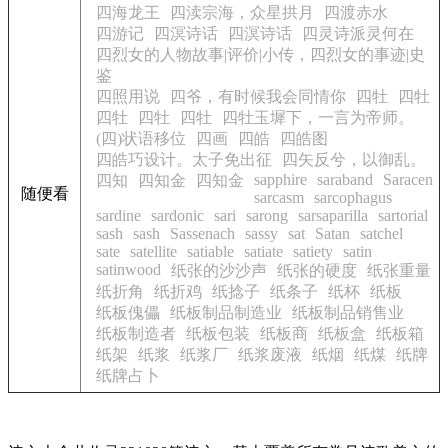
四海龙王
四渎宗海，众星拱月
四渡赤水
四游记
四溟诗话
四溟诗话
四灵诗派灵何在
四烈女的人物故事|评价|小传，四烈女的事迹|史
鉴
四照用说
四爷，有时候我会同情你
四牡
四牡
四牡
四牡
四牡
四牡玉墀下，一言为帝师。
(四)状语移位
四画
四皓
四皓图
四皓巧设计。太子免出征
四矢反兮，以御乱。
sapphire
saraband
Saracen
四知
四知金
四知金
随便看
sarcasm
sarcophagus
sardine
sardonic
sari
sarong
sarsaparilla
sartorial
sash
sash
Sassenach
sassy
sat
Satan
satchel
sate
satellite
satiable
satiate
satiety
satin
satinwood
纸张的沙沙声
纸张的硬度
纸张重量
纸折角
纸折鸡
纸捻子
纸条子
纸杯
纸板
纸板傀儡
纸板制品制造业
纸板制品销售业
纸板制造者
纸板包装
纸板商
纸板盒
纸板箱
纸架
纸浆
纸浆厂
纸浆废液
纸烟
纸煤
纸牌
纸牌占卜