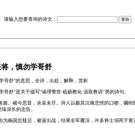
请输入您要查询的诗文：
关将，慎勿学哥舒
学哥舒”的意思，全诗，出处，解释，赏析
哥舒”是关于描写“谕理警世·砥砺教化·汲取教训”类的诗句。
身鱼腹。睹今思昔，余哀未尽。诗人以极其沉痛悲愤的口吻，嘱咐
意味深长的忠告。
，但为杨国忠疑忌，被逼出战，结果全军覆没，许多将士溺死于黄