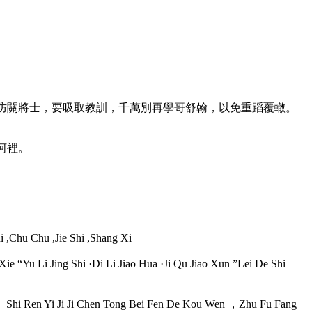
防關將士，要吸取教訓，千萬別再學哥舒翰，以免重蹈覆轍。
河裡。
,Chu Chu ,Jie Shi ,Shang Xi
Yu Li Jing Shi ·Di Li Jiao Hua ·Ji Qu Jiao Xun ”Lei De Shi
 。Shi Ren Yi Ji Ji Chen Tong Bei Fen De Kou Wen ，Zhu Fu Fang