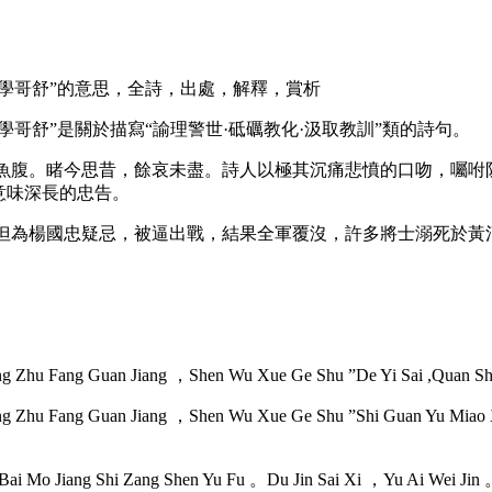
學哥舒”的意思，全詩，出處，解釋，賞析
哥舒”是關於描寫“諭理警世·砥礪教化·汲取教訓”類的詩句。
身魚腹。睹今思昔，餘哀未盡。詩人以極其沉痛悲憤的口吻，囑咐
意味深長的忠告。
，但為楊國忠疑忌，被逼出戰，結果全軍覆沒，許多將士溺死於黃
 Zhu Fang Guan Jiang ，Shen Wu Xue Ge Shu ”De Yi Sai ,Quan Shi 
Zhu Fang Guan Jiang ，Shen Wu Xue Ge Shu ”Shi Guan Yu Miao Xie “
Bai Mo Jiang Shi Zang Shen Yu Fu 。Du Jin Sai Xi ，Yu Ai Wei Jin