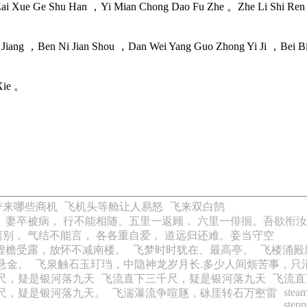
ai Xue Ge Shu Han ，Yi Mian Chong Dao Fu Zhe 。Zhe Li Shi Ren Bi
iang ，Ben Ni Jian Shou ，Dan Wei Yang Guo Zhong Yi Ji ，Bei Bi
Xie 。
带来哪些商机
飞机头等舱让人易怒
飞来双白鹄
。妻卒被病， 行不能相随。五里一返顾， 六里一俳徊。吾欲衔汝
别， 气结不能言， 各各重自爱， 道远归还难。妾当守空
虚檐受露，放怀不减南楼。
飞梦时时犹在、最高亭。
飞楼涌殿
悬金。
飞泉触石玉玎珰，中隐神龙岁月长.多少人间烦苦事，只
尺，疑是银河落九天
飞流直下三千尺，疑是银河落九天
飞流直
stea
尺，疑是银河落九天。
飞湍瀑流争喧豗，砯厓转石万壑雷
stepp