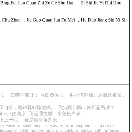
ng Fei Jian Chan Zhi Ze Ge Shu Han ，Er Shi Jie Yi Dui Hou
 Chu Zhan ，Jie Guo Quan Jun Fu Mei ，Hu Duo Jiang Shi Ni Si
去， 口噤不能开； 吾欲负汝去， 毛羽何摧颓。乐哉就相知，
压山谷，朝钟暮鼓惊龙眠。
飞沈理自隔，何所慰吾诚？
消一点便清凉
飞流洒绝巘，水急松声哀
下三千尺， 疑是银河落九天
mer
steamy
steel
step
step away from
step into
step out of
ing-stone
stick
sticker
stick out
stick to
sticky
still
stillness