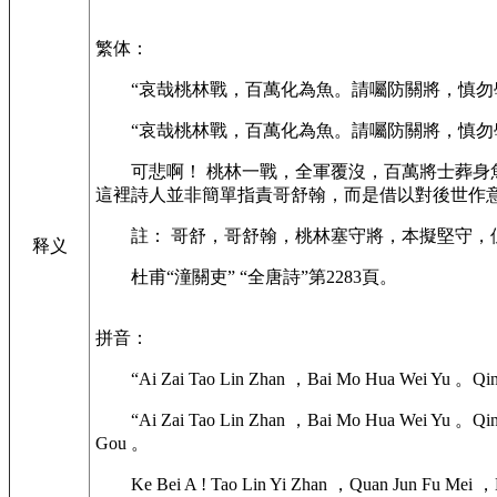
繁体：
“哀哉桃林戰，百萬化為魚。請囑防關將，慎勿
“哀哉桃林戰，百萬化為魚。請囑防關將，慎勿學
可悲啊！ 桃林一戰，全軍覆沒，百萬將士葬
這裡詩人並非簡單指責哥舒翰，而是借以對後世作
註： 哥舒，哥舒翰，桃林塞守將，本擬堅守
释义
杜甫“潼關吏” “全唐詩”第2283頁。
拼音：
“Ai Zai Tao Lin Zhan ，Bai Mo Hua Wei Yu 。Qing
“Ai Zai Tao Lin Zhan ，Bai Mo Hua Wei Yu 。Qing 
Gou 。
Ke Bei A ! Tao Lin Yi Zhan ，Quan Jun Fu Mei ，