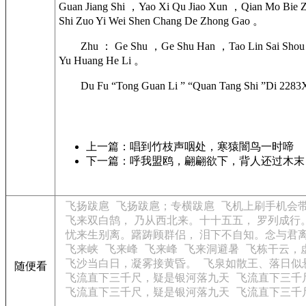
Guan Jiang Shi ，Yao Xi Qu Jiao Xun ，Qian Mo Bie Z
Shi Zuo Yi Wei Shen Chang De Zhong Gao 。
Zhu ： Ge Shu ，Ge Shu Han ，Tao Lin Sai Shou J
Yu Huang He Li 。
Du Fu “Tong Guan Li ” “Quan Tang Shi ”Di 2283
上一篇：唱到竹枝声咽处，寒猿闇鸟一时啼
下一篇：呼我盟鸥，翩翩欲下，背人还过木末
飞扬跋扈
飞扬跋扈；专横跋扈
飞机上刷手机会
飞来双白鹄， 乃从西北来。十十五五， 罗列成行
忧来生别离。躇踌顾群侣， 泪下不自知。念与君离
飞来峡
飞来峰
飞来峰
飞来洞避暑
飞栋干云，
飞沙当白日，凝雾接黄昏。
飞泉如散王、落日似
随便看
飞流直下三千尺，疑是银河落九天
飞流直下三千
飞流直下三千尺，疑是银河落九天
飞流直下三千