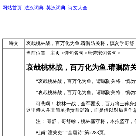
网站首页
法汉词典
英汉词典
诗文大全
诗文
哀哉桃林战，百万化为鱼.请嘱防关将，慎勿学哥舒
当前位置：
主页 >诗句名句 >唐诗宋词名句 >
哀哉桃林战，百万化为鱼.请嘱防
“哀哉桃林战，百万化为鱼。请嘱防关将，慎勿
“哀哉桃林战，百万化为鱼。请嘱防关将，慎勿学
可悲啊！ 桃林一战，全军覆没，百万将士葬
这里诗人并非简单指责哥舒翰，而是借以对后世作
注： 哥舒，哥舒翰，桃林塞守将，本拟坚守
杜甫“潼关吏” “全唐诗”第2283页。