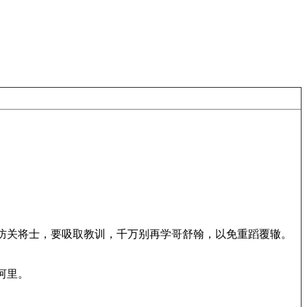
防关将士，要吸取教训，千万别再学哥舒翰，以免重蹈覆辙。
河里。