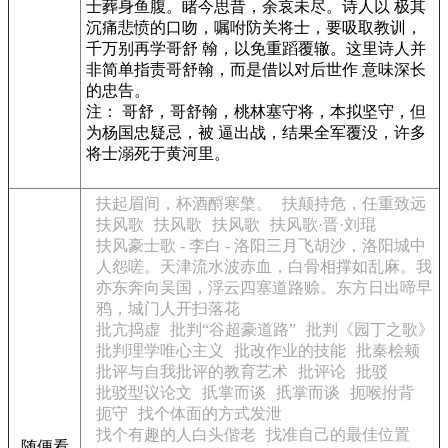
士葬身鱼腹。睹今思昔，余哀未尽。诗人以 极其
沉痛悲愤的口吻，嘱咐防关将士，要吸取教训，
千万别再学哥舒 翰，以免重蹈覆辙。这里诗人并
非简单指责哥舒翰，而是借以对后世作 意味深长
的忠告。
注： 哥舒，哥舒翰，桃林塞守将，本拟坚守，但
为杨国忠疑忌，被 逼出战，结果全军覆没，许多
将士溺死于黄河里。
扶起眉间，杯酒酹寒檠。
扶颠持危，任重致远
扶风歌
扶风歌
扶风歌
扶风歌·晋·刘琨
扶风豪士歌 - 李白 - 洛阳三月飞胡沙，洛阳城中
人怨嗟。天津流水波赤血，白骨相撑如乱麻。我
亦东奔向吴国，浮云四塞道路赊。东方日出啼早
鸦，城门人开扫落花
批亢捣虚
批判“谷超豪道路”
批判《园丁之歌》
批判理学唯心主义
批改作业的技能
批秦桧颊
批评与自我批评的教育艺术
批评论
批驳
批驳型议论文
扺掌而谈
扺掌而谈
扼喉拊背
扼守
找个体面的方式发泄
找个有趣的人白头偕老
找准自己的最佳位置
随便看