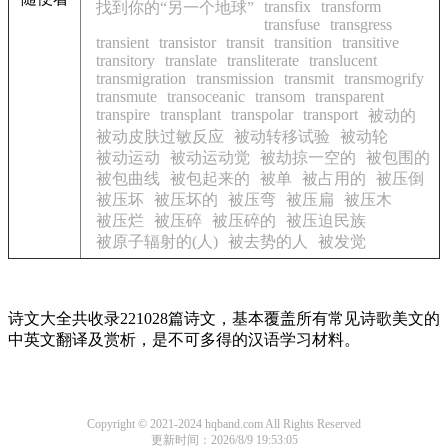
transfix
transform
找到你的“另一个地球”
transfuse
transgress
transient
transistor
transit
transition
transitive
transitory
translate
transliterate
translucent
transmigration
transmission
transmit
transmogrify
transmute
transoceanic
transom
transparent
transpire
transplant
transpolar
transport
被动的
被动皮肤过敏反应
被动转移试验
被动轮
被动运动
被动运动觉
被劫掠一空的
被包围的
被包曲线
被包起来的
被单
被占用的
被压倒
被压坏
被压坏的
被压弯
被压扁
被压木
被压烂
被压碎
被压碎的
被压迫民族
被原子辐射的(人)
被去势的人
被发觉
诗文大全共收录221028篇诗文，基本覆盖所有常见诗歌美文的
中英文翻译及赏析，是不可多得的汉语学习材料。
Copyright © 2021-2024 hqband.com All Rights Reserved
更新时间：2026/8/9 19:53:05