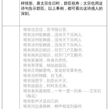
样情形。唐太宗生日时，群臣祝寿；太宗也用这
诗句告示群臣。以上事例，都可看出这诗感人的
深刻。
唯有仗忠信，音书报云雷。
唯有凉州歌舞曲，流传天下乐闲人.
唯有凉州歌舞曲，流传天下乐闲人
唯有凉州歌舞曲，流传天下乐闲人.
唯有南风旧相识，径开门户又翻书.
唯有南风旧相识，径开门户又翻书.
唯有家兼国，终身共所忧。
唯有寒潭菊，独似故园花。
唯有庄周解爱鸣，复道郊哥重奇色。
唯有当时蝴蝶、自飞来。
唯有报恩字，刻意长不灭。
唯有故园念，时时东北来。
唯有春风最相惜，一年一度一归来——王安石
《梅花》
唯有歌声才是自己的
唯有河边衰柳树，蝉声相送到扬州