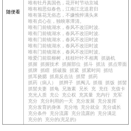
唯有牡丹真国色，花开时节动京城
唯有相思似春色，江南江北送君归
随便看
唯有落花无俗态，不嫌憔悴满头来
唯有贞心在，独映寒潭清。
唯有门前镜湖水，春风不改旧时波.
唯有门前镜湖水，春风不改旧时波.
唯有门前镜湖水，春风不改旧时波
唯有门前镜湖水，春风不改旧时波
唯有门前镜湖水，春风不改旧时波。
唯爱门前双柳树，枝枝叶叶不相离
抓扬机
抓握
抓握技术
抓握部位
抓斗
抓法
抓点带面
抓牌
抓瞎
抓破脸
抓紧
抓紧时间
抓结
抓耳挠腮
抓肩反击法
抓臂
抓药
抓药（病人）
抓辫子
抓阄儿
抓领
抓饭
抓髻
抓髻夫妻
抓龟
兄激素
兄长
充
充任
充值卡
充光人质
充公
充公权
充其量
充内行
充军
充分
充分利用的一天
充分发展
充分发挥
充分发育的身体
充分地
充分就业
充分成长
充分条件
充分流露
充分流露的
充分满足
充分的
充分的(充足的)