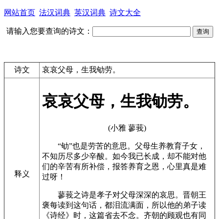
网站首页
法汉词典
英汉词典
诗文大全
请输入您要查询的诗文：
诗文
哀哀父母，生我劬劳。
哀哀父母，生我劬劳。
(小雅 蓼莪)
“劬”也是劳苦的意思。父母生养教育子女，
不知历尽多少辛酸。如今我已长成，却不能对他
们的辛苦有所补偿，报答养育之恩，心里真是难
释义
过呀！
蓼莪之诗是孝子对父母深深的哀思。晋朝王
褒每读到这句话，都泪流满面，所以他的弟子读
《诗经》时，这篇省去不念。齐朝的顾观也有同