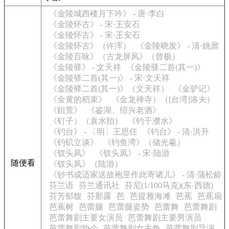
《金陵城西楼月下吟》 - 唐·李白
《金陵怀古》 - 宋·王安石
《金陵怀古》 - 宋·王安石
《金陵怀古》（许浑）
《金陵晓发》 - 清·姚鼐
《金陵百咏》（古龙屏风》（曾极）
《金陵驿》 - 文天祥
《金陵驿二首(其一)》
《金陵驿二首(其一)》 - 宋·文天祥
《金陵驿二首(其一)》（文天祥）
《金驴记》
《金黄的稻束》
《金龙禅寺）（[台湾]洛夫）
《鉏荒》
《鉴湖、绍兴老酒》
《钉子）（袁水拍）
《钓于濮水》
《钓台》 - 〔明〕王思任
《钓台》 - 清·洪升
《钓矶立谈》
《钓鱼湾》（储光羲）
《钗头凤》
《钗头凤》 - 宋·陆游
随便看
《钗头凤》（陆游）
《钞书成适家送故袍至作此寄诸儿》 - 清·蒲松龄
芬兰语
芬兰通讯社
芬尼(1/100马克)(东·西德)
芬芳郁馥
芬那露
芭
芭提雅海滩
芭蕉
芭蕉扇
芭蕉树
芭蕾腿
芭蕾腿姿势
芭蕾舞
芭蕾舞剧
芭蕾舞剧主要女演员
芭蕾舞剧主要男演员
芭蕾舞剧协会
芭蕾舞剧女主角
芭蕾舞剧导演