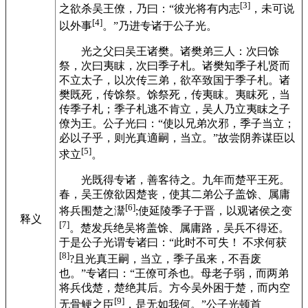
[3]
之欲杀吴王僚，乃曰：“彼光将有内志
，未可说
[4]
以外事
。”乃进专诸于公子光。
光之父曰吴王诸樊。诸樊弟三人：次曰馀
祭，次曰夷眜，次曰季子札。诸樊知季子札贤而
不立太子，以次传三弟，欲卒致国于季子札。诸
樊既死，传馀祭。馀祭死，传夷眜。夷眜死，当
传季子札；季子札逃不肯立，吴人乃立夷眜之子
僚为王。公子光曰：“使以兄弟次邪，季子当立；
必以子乎，则光真適嗣，当立。”故尝阴养谋臣以
[5]
求立
。
光既得专诸，善客待之。九年而楚平王死。
春，吴王僚欲因楚丧，使其二弟公子盖馀、属庸
[6]
将兵围楚之灊
;使延陵季子于晋，以观诸侯之变
释义
[7]
。楚发兵绝吴将盖馀、属庸路，吴兵不得还。
于是公子光谓专诸曰：“此时不可失！ 不求何获
[8]
?且光真王嗣，当立，季子虽来，不吾废
也。”专诸曰：“王僚可杀也。母老子弱，而两弟
将兵伐楚，楚绝其后。方今吴外困于楚，而内空
[9]
无骨鲠之臣
，是无如我何。”公子光顿首