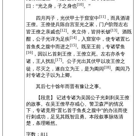
[10]
曰：“光之身，子之身也
。”
[11]
四月丙子，光伏甲士于窟室中
，而具酒请
王僚。王僚使兵陈自宫至光之家，门户阶陛左右
[12]
[13]
皆王僚之亲戚也
。夹立侍，皆持长铍
。酒既
[14]
酣，公子光详为足疾
，入窟室中，使专诸置匕
[15]
首鱼炙之腹中而进之
。既至王前，专诸擘鱼
[16]
，因以匕首刺王僚，王僚立死。左右亦杀专
[17]
诸，王人扰乱
。公子光出其伏甲以攻王僚之
[18]
徒，尽灭之，遂自立为王，是为阖闾
。阖闾乃
封专诸之子以为上卿。
其后七十馀年而晋有豫让之事。
【段意】 记述专诸为吴国公子光刺刹吴王僚
的故事。在吴王僚早存戒心、警卫森严的情况
下，专诸竟用“置匕首于鱼炙之腹中”的办法而使
行刺成功，足见其既智且勇。本段叙事脉络清
楚，条理晰然。
字数：811