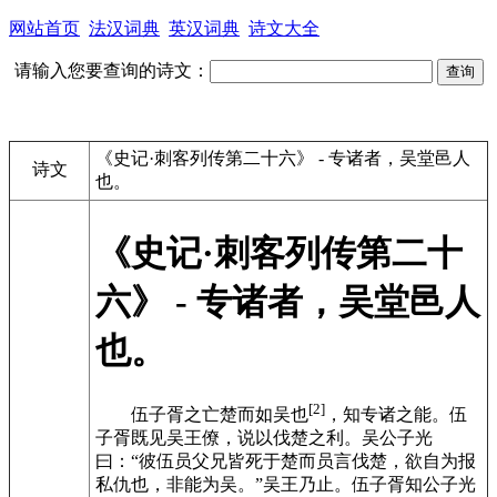
网站首页
法汉词典
英汉词典
诗文大全
请输入您要查询的诗文：
《史记·刺客列传第二十六》 - 专诸者，吴堂邑人
诗文
也。
《史记·刺客列传第二十
六》 - 专诸者，吴堂邑人
也。
[2]
伍子胥之亡楚而如吴也
，知专诸之能。伍
子胥既见吴王僚，说以伐楚之利。吴公子光
曰：“彼伍员父兄皆死于楚而员言伐楚，欲自为报
私仇也，非能为吴。”吴王乃止。伍子胥知公子光