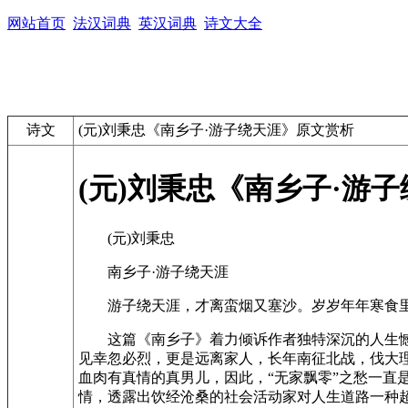
网站首页
法汉词典
英汉词典
诗文大全
诗文
(元)刘秉忠《南乡子·游子绕天涯》原文赏析
(元)刘秉忠《南乡子·游
(元)刘秉忠
南乡子·游子绕天涯
游子绕天涯，才离蛮烟又塞沙。岁岁年年寒食
这篇《南乡子》着力倾诉作者独特深沉的人生
见幸忽必烈，更是远离家人，长年南征北战，伐大
血肉有真情的真男儿，因此，“无家飘零”之愁一
情，透露出饮经沧桑的社会活动家对人生道路一种