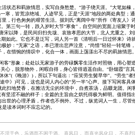
生活状态和羁旅情思，实写自身愁楚。“游子绕天涯。”大笔如椽
热一寒，皆荒凉绝域、人迹罕见，正是“天涯”地段的两处典型；通
里，行色匆匆的艰苦生活。据刘氏“离阔中年”所作《寄友人》诗
叹。第三句一转，跌入岁时大节“寒食”，自空间的宽面上缩聚于
从唐宋以降，是民间归扫先垅、哀致孝思的大节，北人尤重之。
长期如此。它也不是泛写，词人另一首《清明后一日过怀来》诗就
极妙：“无家”之语，本已泄出悲声泣意，“尚惜”轻轻一转笔锋
子，在惜惋的情叹中，化合一体，画面上荡漾出不尽的羁旅情思
“闲客”形象；处处以无家游子的劳碌飘零生活作对照物，用心塑
事不关心，脱形物外，闲暇自得，身心皆得逍遥自由。“卧烟霞”
休”(《晚游》)，所以下句逼出：“应笑劳生鬓早华”。“劳生”
秋日途中》)可见，这也是词人内心的“另一半”心声。接下写闲客
就此扫地焚香，在雅洁无尘的环境中，自煮茶汤，品啜龙团。闲
恨竟有坚涩不融的样子；全篇的主旨由之烘托得极为鲜明。值得指
出世的心理矛盾，作者也不例外。不过，纵览词人一生，尽管他常
，这是读本词时不应忘记的。
淫于色，乐酒而不困于酒。 喜风日， 而喜光风化日， 不喜烈风