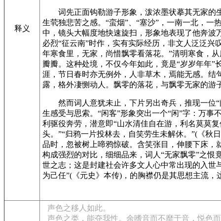
词先正面钩勒游子形象，泼浓墨状摹其无家的
生茕独悲苦之感。“蛮烟”、“塞沙”，一南一北，一
释义
中，镜头大幅度地快速旋扫，形象地表现了他奔波万
必烈“征云南”时作，实有实际经历，非文人泛泛兴
年寒食里，无家，尚惜飘零看落花。”清明寒食，
瓣瓣。这种处境，不仅今年如此，竟是“岁岁年年”
涯，节日春时亦无例外，人非草木，焉能无感。结句
露，格外凄恻动人。飘零的落花，与飘零无家的游
然而词人意犹未止，下片另出奇兵，推现一位
生感受与思索。“闲客”形象突出一个“闲”字：万
利驱役奔劳，潜意即“山水清佳自在游，利名莫莫复休
头。”“归鸦一片投林去，自笑劳生未解休。”(《
品时，忽被树上啼鸦惊破。含笑张目，伸腰下床，
构成强烈的对比，细细品来，词人“无家飘零”之
世之志；这是封建社会许多文人心中常出现的入世与
为己任”(《元史》本传)，的胸襟仍是其思想主流
声色之移人如此。
声色之类，能夺我性。余嗜音而不靡于音，悦色而不