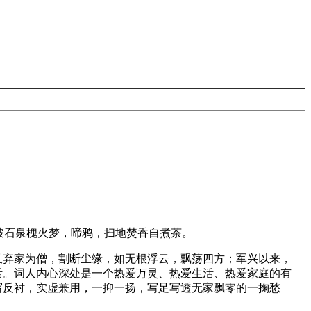
破石泉槐火梦，啼鸦，扫地焚香自煮茶。
又弃家为僧，割断尘缘，如无根浮云，飘荡四方；军兴以来，
活。词人内心深处是一个热爱万灵、热爱生活、热爱家庭的有
写反衬，实虚兼用，一抑一扬，写足写透无家飘零的一掬愁