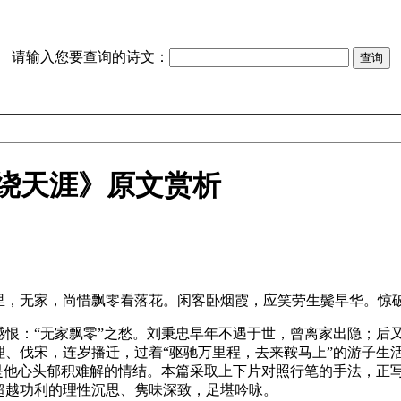
请输入您要查询的诗文：
子绕天涯》原文赏析
里，无家，尚惜飘零看落花。闲客卧烟霞，应笑劳生鬓早华。惊
憾恨：“无家飘零”之愁。刘秉忠早年不遇于世，曾离家出隐；后
理、伐宋，连岁播迁，过着“驱驰万里程，去来鞍马上”的游子生
直是他心头郁积难解的情结。本篇采取上下片对照行笔的手法，正
超越功利的理性沉思、隽味深致，足堪吟咏。