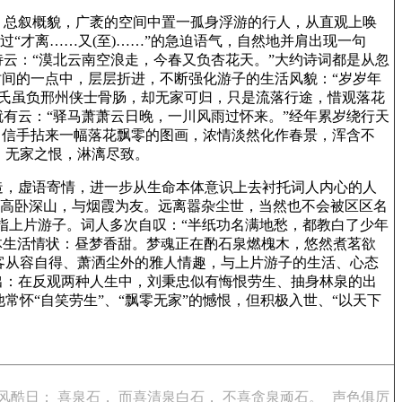
，总叙概貌，广袤的空间中置一孤身浮游的行人，从直观上唤
过“才离……又(至)……”的急迫语气，自然地并肩出现一句
云：“漠北云南空浪走，今春又负杏花天。”大约诗词都是从忽
时间的一点中，层层折进，不断强化游子的生活风貌：“岁岁年
刘氏虽负邢州侠士骨肠，却无家可归，只是流落行途，惜观落花
有云：“驿马萧萧云日晚，一川风雨过怀来。”经年累岁绕行天
，信手拈来一幅落花飘零的图画，浓情淡然化作春景，浑含不
。无家之恨，淋漓尽致。
造，虚语寄情，进一步从生命本体意识上去衬托词人内心的人
言其高卧深山，与烟霞为友。远离嚣杂尘世，当然也不会被区区名
者指上片游子。词人多次自叹：“半纸功名满地愁，都教白了少年
具体生活情状：昼梦香甜。梦魂正在酌石泉燃槐木，悠然煮茗欲
客从容自得、萧洒尘外的雅人情趣，与上片游子的生活、心态
出：在反观两种人生中，刘秉忠似有悔恨劳生、抽身林泉的出
怀“自笑劳生”、“飘零无家”的憾恨，但积极入世、“以天下
酷日； 喜泉石， 而喜清泉白石， 不喜贪泉顽石。
声色俱厉