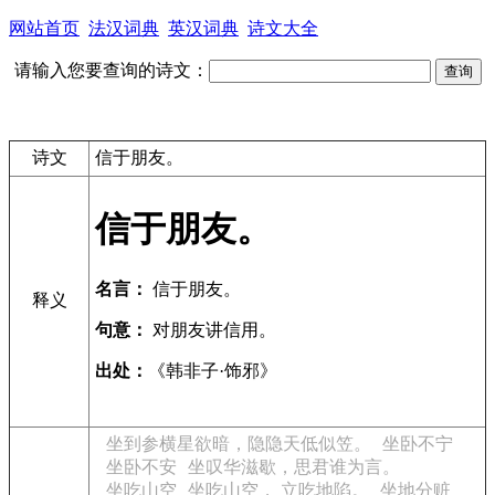
网站首页
法汉词典
英汉词典
诗文大全
请输入您要查询的诗文：
诗文
信于朋友。
信于朋友。
名言：
信于朋友。
释义
句意：
对朋友讲信用。
出处：
《韩非子·饰邪》
坐到参横星欲暗，隐隐天低似笠。
坐卧不宁
坐卧不安
坐叹华滋歇，思君谁为言。
坐吃山空
坐吃山空， 立吃地陷。
坐地分赃