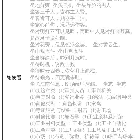
坐地分赃
坐失良机
坐头等舱的男人
坐客三千人，皆称主人贤。
坐客皆可人，鼎器手自洁。
坐家心尚焦，况乃远作客。
坐对明灯不可以见暗，而暗中人见对灯者甚真。
是故君子贵处幽。
坐对花旁，但见色浮金粟。
坐对黄云生。
坐山观虎斗
坐山观虎斗
坐当群静后，吟到月沉时。
坐待时机，诱敌自败
坐待晴云四卷，依然月上疏櫺。
坐待蟾光，四更犹未吐。
随便看
坐忆江南信息，断肠蘸甲清觞。
坐忘
坐忘
(1)实验种类
(1)审判人员
1.审判机关
(1)审美对象
(1)客运业务
(1)宪法
(1)家具种类
(1)家庭类型
1.家畜饲养
(1)家禽
(1)寺庙结构与设备
1.射击
(1)射击场
(1)射箭比赛
(1)岩石学
(1)工业废料及污染
(1)工业材料类型
1.工业类型
(1)工业自动化
(1)工会种类
(1)工厂组织
1.工艺及手工艺人
(1)市场
(1)布道、弥撒、祈祷等
(1)帐目与帐本