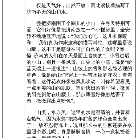
仅是天气好，自然不够，因此紧接着描写了
济南冬天的山和水。
整把济南围了个圈儿的小山，在冬天特别可
爱。它们好像是把济南放在一个小摇篮里，全安
静不动地低声地说：“你们放心吧，这儿准保暖
和。”我们真为作家这样的描写叫绝。这哪里是说
山哪，这不正是慈母在呵护自己的子女吗？难
怪“济南的人们在冬天是面上含笑的”。小雪过后
的小山，别具一番风景。山尖上的小雪，像是“给
蓝天镶上一道银边”；山坡上的雪和那若隐若现的
草色，像是给山们“穿上一件带水纹的花衣；看着
看着，这件花衣好像被风儿吹动，叫你希望看见
一点更美的山的肌肤。等到快日落的时候，微黄
的阳光斜射在山腰上，那点薄雪好像忽然害了
羞，微微露出点粉色”。
山美，水亦美。这里的水是澄清的，并冒着
点热气，因为水藻“把终年贮蓄的绿色全拿出来
了”，故不忍得冻上，况且那长枝的垂柳还要在水
里照个影儿呢，真是脉脉含情，一心一意妆扮着