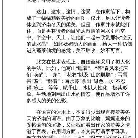
大地，等待着游人！
这山，这水，这情，这景，在作家笔下，构
成了一幅幅精致美妙的画图，仅此，足以让读者
体会到济南冬天的柔美。但是，作家并未就此打
住，而是再将读者的目光从澄清的河水引向空
中、半空中、天上，让他们一起来欣赏那块“空灵
的蓝水晶”。如此妩媚动人的画面，给人一种仿佛
进入蓬莱仙境的感觉，美不胜收，妙不可言。
此文在艺术表现上，自始至终采用了拟人化
的手法。比如，他写山“睡着”、“等”春风来把它
们“唤醒”、“穿”、“花衣”以及“山的肌肤”；写雪
害“羞”、“卧着”；写水藻“拿出”绿色，水“不忍
得”冻上，等等，赋予山、水以人性化，极其形
象、生动地刻画出山水的情态，使作品增添了许
多感人的美的色彩。
在语言的运用上，本文很少出现直接赞美冬
天的济南的词语。由于形象的比喻，娓娓道来的
妥帖语句的渲染，又让我们看出作家的赞美之情
溢于言表。在用词方面，本文真可谓字字珠玑。
像文中的“睡”、“等”、“唤”、“卧”等动词的运用真