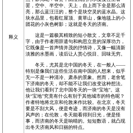
罢，空中、半空中、天上，自上而下全是那么清
亮，那么蓝汪汪的，整个是块空灵的蓝水晶。这
块水晶里，包着红屋顶、黄草山，像地毯上的小
团花的小灰色树影；这就是冬天的济南。
这是一篇极其精致的短小散文，文章不足千
释义
字，由于作者用辞遣句和构思立意的深厚功力，
它既像是一首声情并茂的抒情诗，又像一幅清新
淡雅的水墨画，读后让人赏心悦目、回味无穷。
冬天，尤其是北中国的冬天，在一般人——
特别是像我们这些生活在南中国的人想来，似乎
无一不是一种清冷、肃杀的景象。然而，老舍笔
下济南的冬天，却不能不让我们改变这种想法。
他让我们看到了北中国冬天的一块“宝地”。这
块“宝地”究竟有什么有别于其他城市的特色呢？
作者特地将北京和伦敦来作比较。在北京，冬天
要是不刮大风，便是奇迹，而济南的冬天是没有
风声的；在伦敦，冬天能看得到日光，便是怪
事，而济南的冬天是响晴的。短短数语，就凸现
出冬天济南风和日丽的特点。