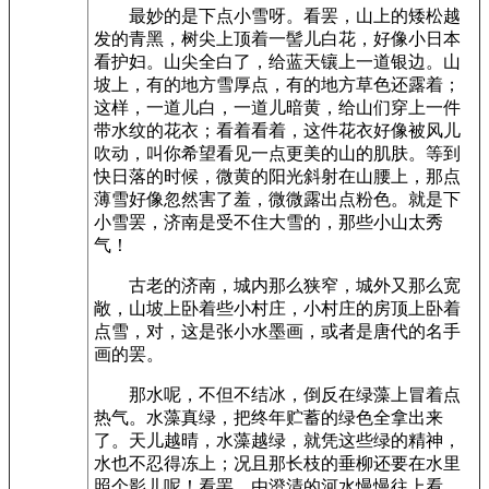
最妙的是下点小雪呀。看罢，山上的矮松越
发的青黑，树尖上顶着一髻儿白花，好像小日本
看护妇。山尖全白了，给蓝天镶上一道银边。山
坡上，有的地方雪厚点，有的地方草色还露着；
这样，一道儿白，一道儿暗黄，给山们穿上一件
带水纹的花衣；看着看着，这件花衣好像被风儿
吹动，叫你希望看见一点更美的山的肌肤。等到
快日落的时候，微黄的阳光斜射在山腰上，那点
薄雪好像忽然害了羞，微微露出点粉色。就是下
小雪罢，济南是受不住大雪的，那些小山太秀
气！
古老的济南，城内那么狭窄，城外又那么宽
敞，山坡上卧着些小村庄，小村庄的房顶上卧着
点雪，对，这是张小水墨画，或者是唐代的名手
画的罢。
那水呢，不但不结冰，倒反在绿藻上冒着点
热气。水藻真绿，把终年贮蓄的绿色全拿出来
了。天儿越晴，水藻越绿，就凭这些绿的精神，
水也不忍得冻上；况且那长枝的垂柳还要在水里
照个影儿呢！看罢，由澄清的河水慢慢往上看