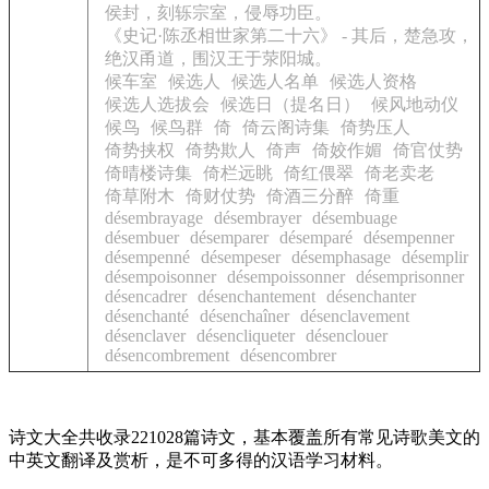
侯封，刻轹宗室，侵辱功臣。
《史记·陈丞相世家第二十六》 - 其后，楚急攻，
绝汉甬道，围汉王于荥阳城。
候车室
候选人
候选人名单
候选人资格
候选人选拔会
候选日（提名日）
候风地动仪
候鸟
候鸟群
倚
倚云阁诗集
倚势压人
倚势挟权
倚势欺人
倚声
倚姣作媚
倚官仗势
倚晴楼诗集
倚栏远眺
倚红偎翠
倚老卖老
倚草附木
倚财仗势
倚酒三分醉
倚重
désembrayage
désembrayer
désembuage
désembuer
désemparer
désemparé
désempenner
désempenné
désempeser
désemphasage
désemplir
désempoisonner
désempoissonner
désemprisonner
désencadrer
désenchantement
désenchanter
désenchanté
désenchaîner
désenclavement
désenclaver
désencliqueter
désenclouer
désencombrement
désencombrer
诗文大全共收录221028篇诗文，基本覆盖所有常见诗歌美文的
中英文翻译及赏析，是不可多得的汉语学习材料。