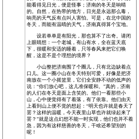
能看得见日光，便是怪事；济南的冬天是响晴
的。自然，在热带的地方，日光是永远那么毒，
响亮的天气反有点叫人害怕。可是，在北中国的
冬天，而能有温晴的天气，济南真得算个宝地。
设若单单是有阳光，那也算不了出奇。请闭
上眼睛想：一个老城，有山有水，全在蓝天底
下，很暖和安适的睡着，只等春风来把它们唤
醒，这是不是个理想的境界？
小山整把济南围了个圈儿，只有北边缺着点
口儿。这一圈小山在冬天特别可爱，好像是把济
南放在一个小摇篮里，它们全安静不动的低声的
说：“你们放心吧，这儿准保暖和。”真的，济南
的人们在冬天是面上含笑的。他们一看那些小
山，心中便觉得有了着落，有了依靠。他们由天
上看到山上便不觉的想起：“明天也许就是春天了
罢？这样的温暖，今天夜里山草也许就绿起来了
罢？”就是这点幻想不能一时实现，他们也并不着
急，因为有这样慈善的冬天，干啥还希望别的
呢！