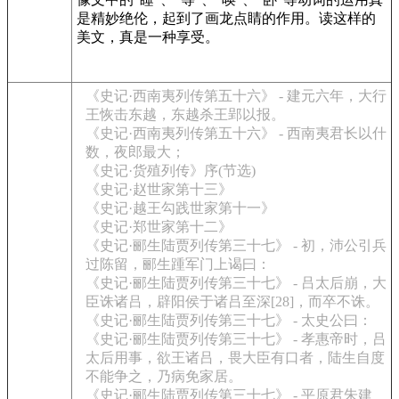
是精妙绝伦，起到了画龙点睛的作用。读这样的
美文，真是一种享受。
《史记·西南夷列传第五十六》 - 建元六年，大行
王恢击东越，东越杀王郢以报。
《史记·西南夷列传第五十六》 - 西南夷君长以什
数，夜郎最大；
《史记·货殖列传》序(节选)
《史记·赵世家第十三》
《史记·越王勾践世家第十一》
《史记·郑世家第十二》
《史记·郦生陆贾列传第三十七》 - 初，沛公引兵
过陈留，郦生踵军门上谒曰：
《史记·郦生陆贾列传第三十七》 - 吕太后崩，大
臣诛诸吕，辟阳侯于诸吕至深[28]，而卒不诛。
《史记·郦生陆贾列传第三十七》 - 太史公曰：
《史记·郦生陆贾列传第三十七》 - 孝惠帝时，吕
太后用事，欲王诸吕，畏大臣有口者，陆生自度
不能争之，乃病免家居。
《史记·郦生陆贾列传第三十七》 - 平原君朱建