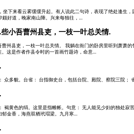
，坐下来看云雾缓缓升起。有人说此二句诗，表现了绝处逢生，
中岁颇好道，晚家南山陲。兴来每独往，...
.些小吾曹州县吏，一枝一叶总关情.
曹州县吏，一枝一叶总关情。 我躺在衙门的卧房里听到萧萧的
。这是作者作县令时的一首画竹题诗，命意...
.
 众多貌。台省： 台指御史台，包括台院、殿院、察院三院； 省
.
： 褐黄色的绢。这里是指帷帐。句意： 无人能见少妇的独处寂
少妇郁金香，海燕双栖玳瑁梁。九月寒...
.