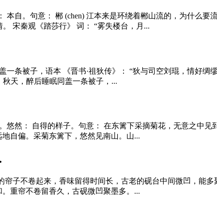
本自。句意： 郴 (chen) 江本来是环绕着郴山流的，为什
宋秦观《踏莎行》 词： “雾失楼台，月...
盖一条被子，语本 《晋书·祖狄传》： “狄与司空刘琨，情好绸
 秋天，醉后睡眠同盖一条被子，...
。悠然： 自得的样子。句意： 在东篱下采摘菊花，无意之中见到
地自偏。采菊东篱下，悠然见南山。山...
.
的帘子不卷起来，香味留得时间长，古老的砚台中间微凹，能多聚
。重帘不卷留香久，古砚微凹聚墨多。...