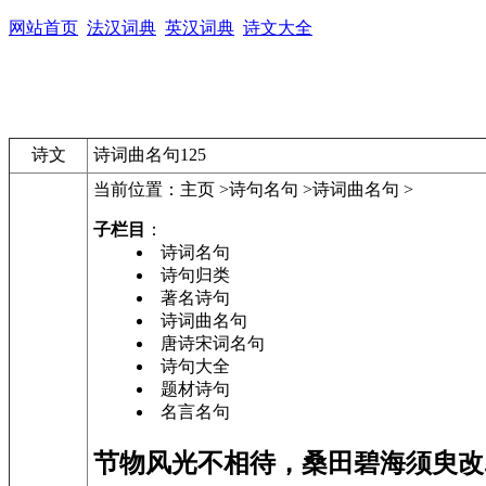
网站首页
法汉词典
英汉词典
诗文大全
诗文
诗词曲名句125
当前位置：
主页 >诗句名句 >诗词曲名句 >
子栏目
：
诗词名句
诗句归类
著名诗句
诗词曲名句
唐诗宋词名句
诗句大全
题材诗句
名言名句
节物风光不相待，桑田碧海须臾改