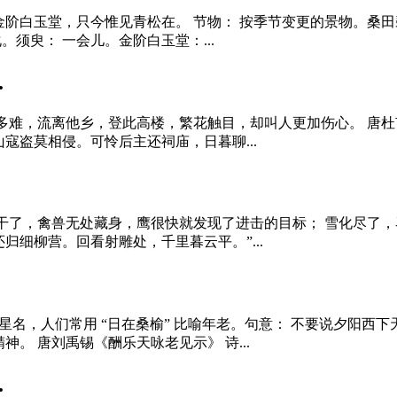
白玉堂，只今惟见青松在。 节物： 按季节变更的景物。桑田碧海
须臾： 一会儿。金阶白玉堂：...
.
多难，流离他乡，登此高楼，繁花触目，却叫人更加伤心。 唐杜甫
寇盗莫相侵。可怜后主还祠庙，日暮聊...
了，禽兽无处藏身，鹰很快就发现了进击的目标； 雪化尽了，马
细柳营。回看射雕处，千里暮云平。”...
星名，人们常用 “日在桑榆” 比喻年老。句意： 不要说夕阳
。 唐刘禹锡《酬乐天咏老见示》 诗...
.