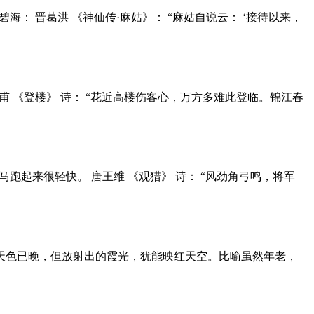
： 晋葛洪 《神仙传·麻姑》： “麻姑自说云： ‘接待以来，
 《登楼》 诗： “花近高楼伤客心，万方多难此登临。锦江春
跑起来很轻快。 唐王维 《观猎》 诗： “风劲角弓鸣，将军
西下天色已晚，但放射出的霞光，犹能映红天空。比喻虽然年老，