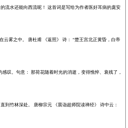
前的流水还能向西流呢！ 这首词是写给为作者医好耳病的庞安
云雾之中。 唐杜甫 《返照》 诗： “楚王宫北正黄昏，白帝
 的感叹。句意： 那荷花随着时光的消逝，变得憔悴、衰残了，
直到竹林深处。 唐柳宗元 《晨诣超师院读禅经》 诗中云：