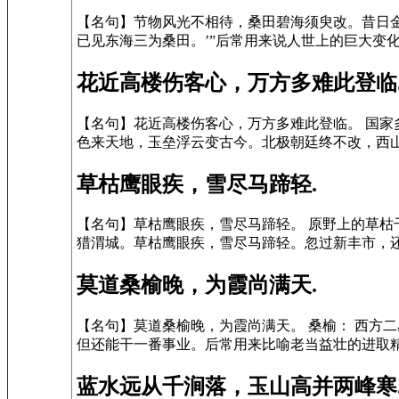
【名句】节物风光不相待，桑田碧海须臾改。昔日金阶
已见东海三为桑田。’”后常用来说人世上的巨大变化。
花近高楼伤客心，万方多难此登临
【名句】花近高楼伤客心，万方多难此登临。 国家
色来天地，玉垒浮云变古今。北极朝廷终不改，西山
草枯鹰眼疾，雪尽马蹄轻.
【名句】草枯鹰眼疾，雪尽马蹄轻。 原野上的草枯干
猎渭城。草枯鹰眼疾，雪尽马蹄轻。忽过新丰市，还归
莫道桑榆晚，为霞尚满天.
【名句】莫道桑榆晚，为霞尚满天。 桑榆： 西方二
但还能干一番事业。后常用来比喻老当益壮的进取精神
蓝水远从千涧落，玉山高并两峰寒