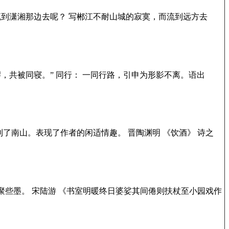
么要流到潇湘那边去呢？ 写郴江不耐山城的寂寞，而流到远方去
缪，共被同寝。” 同行： 一同行路，引申为形影不离。语出
了南山。表现了作者的闲适情趣。 晋陶渊明 《饮酒》 诗之
些墨。 宋陆游 《书室明暖终日婆娑其间倦则扶杖至小园戏作