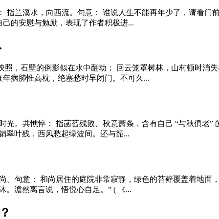
： 指兰溪水，向西流。句意： 谁说人生不能再年少了，请看门
己的安慰与勉励，表现了作者积极进...
.
照，石壁的倒影似在水中翻动； 回云笼罩树林，山村顿时消失在
年病肺惟高枕，绝塞愁时早闭门。不可久...
时光。共憔悴： 指菡萏残败、秋意萧条，含有自己 “与秋俱老”
香销翠叶残，西风愁起绿波间。还与韶...
和尚。句意： 和尚居住的庭院非常寂静，绿色的苔藓覆盖着地面，
澹然离言说，悟悦心自足。” ( 《...
？