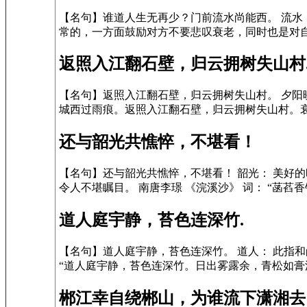
【名句】谁道人生无再少？门前流水尚能西。 流水
常的，一方面鼓励对方不要悲叹衰老，同时也是对自
返照入江翻石壁，归云拥树失山村
【名句】返照入江翻石壁，归云拥树失山村。 夕阳映
城西过雨痕。返照入江翻石壁，归云拥树失山村。衰
还与韶光共憔悴，不堪看！
【名句】还与韶光共憔悴，不堪看！ 韶光： 美好的
令人不堪瞩目。 南唐李璟 《浣溪沙》 词： “菡萏
道人庭宇静，苔色连深竹.
【名句】道人庭宇静，苔色连深竹。 道人： 此指
“道人庭宇静，苔色连深竹。日出雾露余，青松如膏沐。
郴江幸自绕郴山，为谁流下潇湘去