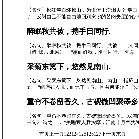
【名句】郴江幸自绕郴山，为谁流下潇湘去？ 幸自： 
了，反衬自己不能自由地回到家乡的苦闷失望的心情。 
醉眠秋共被，携手日同行.
【名句】醉眠秋共被，携手日同行。 共被： 二人同
《诗·邶风·北风》： “惠而好我，携手同行。”句意：
采菊东篱下，悠然见南山.
【名句】采菊东篱下，悠然见南山。 南山： 指庐山
五： “结庐在人境，而无车马喧。问君何能尔？ 心远
重帘不卷留香久，古砚微凹聚墨多
【名句】重帘不卷留香久，古砚微凹聚墨多。 双层
长句》 诗之二： “美睡宜人胜按摩，江南十月气犹和
首页上一页123124125126127下一页末页