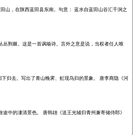
蓝田山，在陕西蓝田县东南。句意： 蓝水自蓝田山谷汇千涧之
丛丛荆棘。这是一首讽喻诗。言外之意是说，当权者任人唯
阳下归去。写出了青山晚霁、虹现鸟归的景象。 唐李商隐《河
旅途中的凄清景色。 唐韩翃《送王光辅归青州兼寄储侍郎》