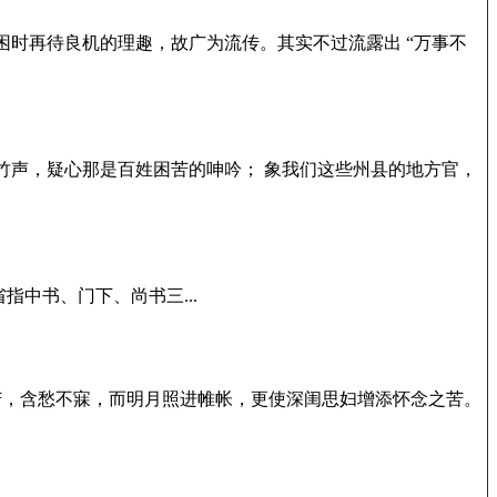
困时再待良机的理趣，故广为流传。其实不过流露出 “万事不
竹声，疑心那是百姓困苦的呻吟； 象我们这些州县的地方官，
指中书、门下、尚书三...
苦，含愁不寐，而明月照进帷帐，更使深闺思妇增添怀念之苦。