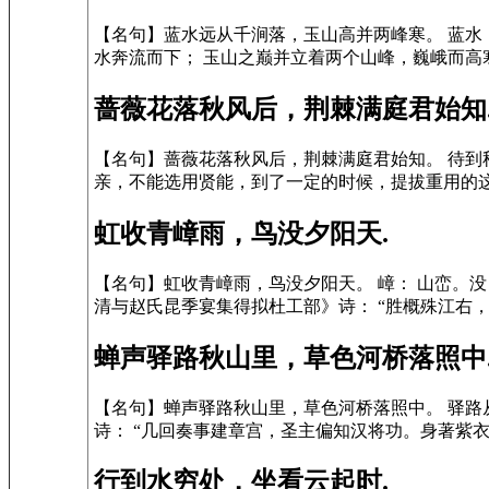
【名句】蓝水远从千涧落，玉山高并两峰寒。 蓝水
水奔流而下； 玉山之巅并立着两个山峰，巍峨而高寒。
蔷薇花落秋风后，荆棘满庭君始知
【名句】蔷薇花落秋风后，荆棘满庭君始知。 待
亲，不能选用贤能，到了一定的时候，提拔重用的这些
虹收青嶂雨，鸟没夕阳天.
【名句】虹收青嶂雨，鸟没夕阳天。 嶂： 山峦。
清与赵氏昆季宴集得拟杜工部》诗： “胜概殊江右，
蝉声驿路秋山里，草色河桥落照中
【名句】蝉声驿路秋山里，草色河桥落照中。 驿路
诗： “几回奏事建章宫，圣主偏知汉将功。身著紫衣
行到水穷处，坐看云起时.