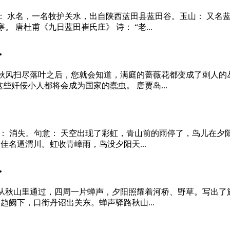
： 水名，一名牧护关水，出自陕西蓝田县蓝田谷。玉山： 又名
 唐杜甫《九日蓝田崔氏庄》 诗： “老...
.
到秋风扫尽落叶之后，您就会知道，满庭的蔷薇花都变成了刺人的
奸佞小人都将会成为国家的蠹虫。 唐贾岛...
没： 消失。句意： 天空出现了彩虹，青山前的雨停了，鸟儿在夕
佳名逼渭川。虹收青嶂雨，鸟没夕阳天...
.
从秋山里通过，四周一片蝉声，夕阳照耀着河桥、野草。写出了
趋阙下，口衔丹诏出关东。蝉声驿路秋山...