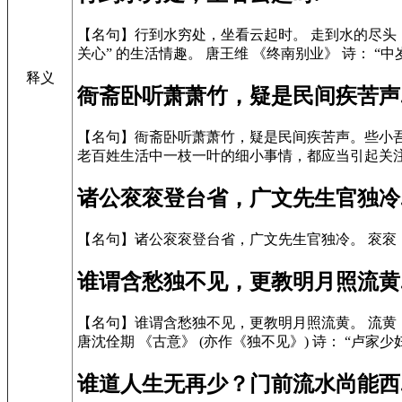
【名句】行到水穷处，坐看云起时。 走到水的尽头
关心” 的生活情趣。 唐王维 《终南别业》 诗： “
释义
衙斋卧听萧萧竹，疑是民间疾苦声
【名句】衙斋卧听萧萧竹，疑是民间疾苦声。些小吾
老百姓生活中一枝一叶的细小事情，都应当引起关注
诸公衮衮登台省，广文先生官独冷
【名句】诸公衮衮登台省，广文先生官独冷。 衮衮：
谁谓含愁独不见，更教明月照流黄
【名句】谁谓含愁独不见，更教明月照流黄。 流黄
唐沈佺期 《古意》 (亦作《独不见》) 诗： “卢家
谁道人生无再少？门前流水尚能西