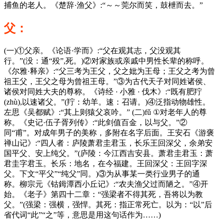
捕鱼的老人。《楚辞·渔父》:“～～莞尔而笑，鼓枻而去。”
父：
(一)①父亲。《论语·学而》:“父在观其志，父没观其
行。”(没：通“殁”,死。)②对家族或亲戚中男性长辈的称呼。
《尔雅·释亲》:“父三考为王父，父之妣为王母；王父之考为曾
祖王父，王父之母为曾祖王母。”③为古代天子对同姓诸侯、
诸侯对同姓大夫的尊称。《诗经 · 小雅 · 伐木》:“既有肥羜
(zhù),以速诸父。”(羜：幼羊。速：召请。)④泛指动物雄性。
左思《吴都赋》:“其上则猿父哀吟。” (二)fǔ ①对老年人的尊
称。《史记·伍子胥列传》:“此剑值百金，以与父。”②
同“甫”。对成年男子的美称，多附在名字后面。王安石《游褒
禅山记》:“四人者：庐陵萧君圭君玉，长乐王回深父，余弟安
国平父、安上纯父。”(庐陵：今江西吉安县。萧君圭君玉：萧
君圭字君玉。长乐：地名，在今福建。王回深父：王回字深
父。下文“平父”“纯父”同。)③为从事某一类行业男子的通
称。柳宗元《钴鉧潭西小丘记》:“农夫渔父过而陋之。”④开
始。《老子》第四十二章：“强梁者不得其死，吾将以为教
父。”(强梁：强横，强悍。其死：指正常死亡。以为：“以”后
省代词“此”“之”等，意思是用这句话作为……)