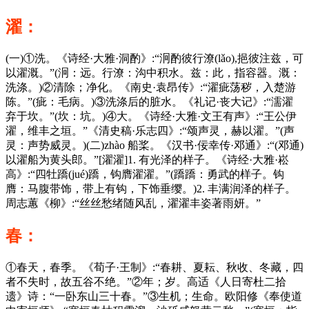
濯：
(一)①洗。《诗经·大雅·洞酌》:“泂酌彼行潦(lǎo),挹彼注兹，可
以濯溉。”(泂：远。行潦：沟中积水。兹：此，指容器。溉：
洗涤。)②清除；净化。《南史·袁昂传》:“濯疵荡秽，入楚游
陈。”(疵：毛病。)③洗涤后的脏水。《礼记·丧大记》:“濡濯
弃于坎。”(坎：坑。)④大。《诗经·大雅·文王有声》:“王公伊
濯，维丰之垣。”《清史稿·乐志四》:“颂声灵，赫以濯。”(声
灵：声势威灵。)(二)zhào 船桨。《汉书·佞幸传·邓通》:“(邓通)
以濯船为黄头郎。”[濯濯]1. 有光泽的样子。《诗经·大雅·崧
高》:“四牡蹻(jué)蹻，钩膺濯濯。”(蹻蹻：勇武的样子。钩
膺：马腹带饰，带上有钩，下饰垂缨。)2. 丰满润泽的样子。
周志蕙《柳》:“丝丝愁绪随风乱，濯濯丰姿著雨妍。”
春：
①春天，春季。《荀子·王制》:“春耕、夏耘、秋收、冬藏，四
者不失时，故五谷不绝。”②年；岁。高适《人日寄杜二拾
遗》诗：“一卧东山三十春。”③生机；生命。欧阳修《奉使道