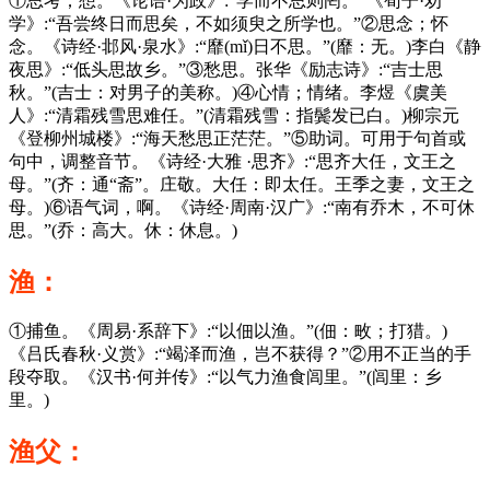
①思考；想。《论语·为政》:“学而不思则罔。”《荀子·劝
学》:“吾尝终日而思矣，不如须臾之所学也。”②思念；怀
念。《诗经·邶风·泉水》:“靡(mǐ)日不思。”(靡：无。)李白《静
夜思》:“低头思故乡。”③愁思。张华《励志诗》:“吉士思
秋。”(吉士：对男子的美称。)④心情；情绪。李煜《虞美
人》:“清霜残雪思难任。”(清霜残雪：指鬓发已白。)柳宗元
《登柳州城楼》:“海天愁思正茫茫。”⑤助词。可用于句首或
句中，调整音节。《诗经·大雅 ·思齐》:“思齐大任，文王之
母。”(齐：通“斋”。庄敬。大任：即太任。王季之妻，文王之
母。)⑥语气词，啊。《诗经·周南·汉广》:“南有乔木，不可休
思。”(乔：高大。休：休息。)
渔：
①捕鱼。《周易·系辞下》:“以佃以渔。”(佃：畋；打猎。)
《吕氏春秋·义赏》:“竭泽而渔，岂不获得？”②用不正当的手
段夺取。《汉书·何并传》:“以气力渔食闾里。”(闾里：乡
里。)
渔父：