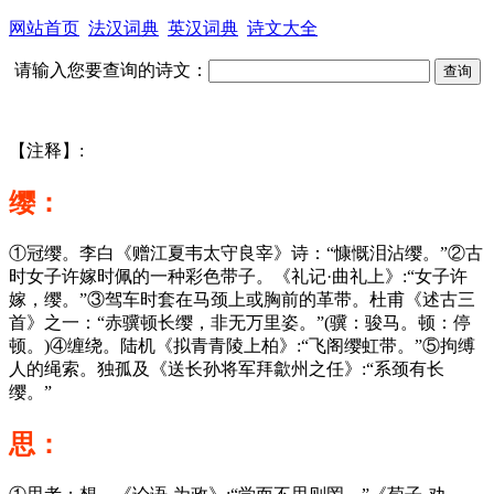
网站首页
法汉词典
英汉词典
诗文大全
请输入您要查询的诗文：
【注释】:
缨：
①冠缨。李白《赠江夏韦太守良宰》诗：“慷慨泪沾缨。”②古
时女子许嫁时佩的一种彩色带子。《礼记·曲礼上》:“女子许
嫁，缨。”③驾车时套在马颈上或胸前的革带。杜甫《述古三
首》之一：“赤骥顿长缨，非无万里姿。”(骥：骏马。顿：停
顿。)④缠绕。陆机《拟青青陵上柏》:“飞阁缨虹带。”⑤拘缚
人的绳索。独孤及《送长孙将军拜歙州之任》:“系颈有长
缨。”
思：