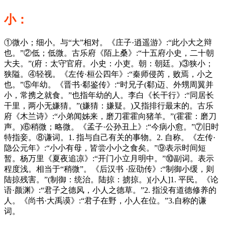
小：
①微小；细小。与“大”相对。《庄子·逍遥游》:“此小大之辩
也。”②低；低微。古乐府《陌上桑》:“十五府小史，二十朝
大夫。”(府：太守官府。小史：小吏。朝：朝廷。)③狭小；
狭隘。④轻视。《左传·桓公四年》:“秦师侵芮，败焉，小之
也。”⑤年幼。《晋书·郗鉴传》:“时兄子(郗)迈、外甥周翼并
小，常携之就食。”也指年幼的人。李白《长干行》:“同居长
干里，两小无嫌猜。”(嫌猜：嫌疑。)又指排行最末的。古乐
府《木兰诗》:“小弟闻姊来，磨刀霍霍向猪羊。”(霍霍：磨刀
声。)⑥稍微；略微。《孟子·公孙丑上》:“今病小愈。”⑦旧时
特指妾。⑧谦词。1. 指与自己有关的事物。2. 自称。《左传·
隐公元年》:“小小有母，皆尝小小之食矣。”⑨表示时间短
暂。杨万里《夏夜追凉》:“开门小立月明中。”⑩副词。表示
程度浅。相当于“稍微”。《后汉书 ·应劭传》:“制御小缓，则
陆掠残害。”(制御：统治。陆掠：掳掠。)[小人]1. 平民。《论
语·颜渊》:“君子之德风，小人之德草。”2. 指没有道德修养的
人。《尚书·大禹谟》:“君子在野，小人在位。”3.自称的谦
词。