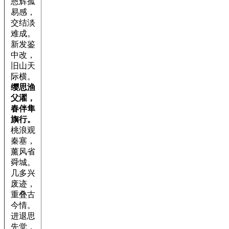
恩辉孤
易感，
交结淡
难成。
新发鉴
中改，
旧山天
际横。
缨思渔
父濯，
春伴隼
旟行。
桃浪观
秦塞，
薰风省
舜城。
几多兴
废迹，
重叠古
今情。
进退思
先觉，