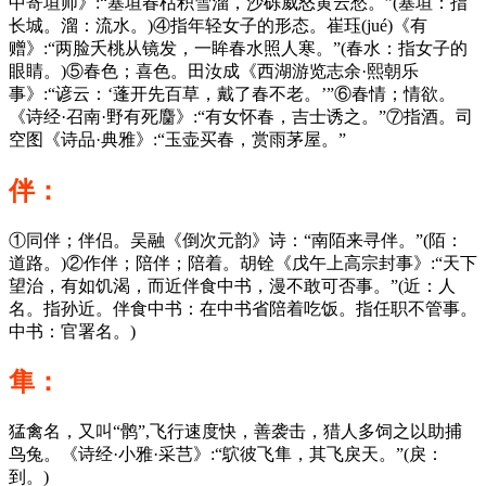
中寄垣师》:“塞垣春枯积雪溜，沙砾威怒黄云愁。”(塞垣：指
长城。溜：流水。)④指年轻女子的形态。崔珏(jué)《有
赠》:“两脸夭桃从镜发，一眸春水照人寒。”(春水：指女子的
眼睛。)⑤春色；喜色。田汝成《西湖游览志余·熙朝乐
事》:“谚云：‘蓬开先百草，戴了春不老。’”⑥春情；情欲。
《诗经·召南·野有死麕》:“有女怀春，吉士诱之。”⑦指酒。司
空图《诗品·典雅》:“玉壶买春，赏雨茅屋。”
伴：
①同伴；伴侣。吴融《倒次元韵》诗：“南陌来寻伴。”(陌：
道路。)②作伴；陪伴；陪着。胡铨《戊午上高宗封事》:“天下
望治，有如饥渴，而近伴食中书，漫不敢可否事。”(近：人
名。指孙近。伴食中书：在中书省陪着吃饭。指任职不管事。
中书：官署名。)
隼：
猛禽名，又叫“鹘”,飞行速度快，善袭击，猎人多饲之以助捕
鸟兔。《诗经·小雅·采芑》:“鴥彼飞隼，其飞戾天。”(戾：
到。)