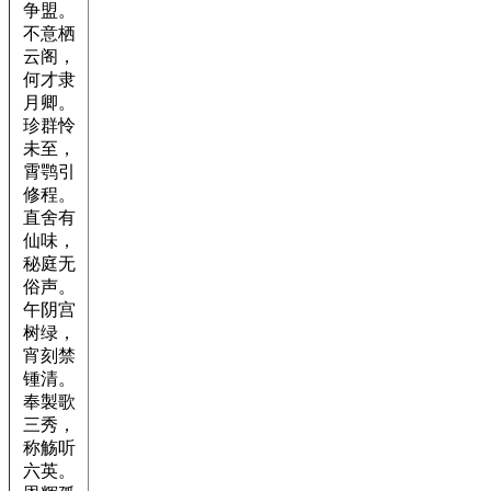
争盟。
不意栖
云阁，
何才隶
月卿。
珍群怜
未至，
霄鹗引
修程。
直舍有
仙味，
秘庭无
俗声。
午阴宫
树绿，
宵刻禁
锺清。
奉製歌
三秀，
称觞听
六英。