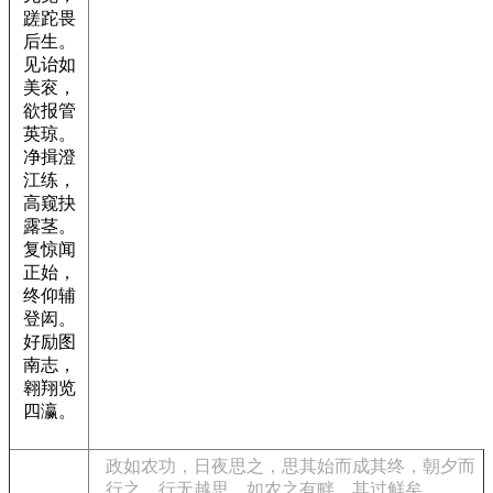
蹉跎畏
后生。
见诒如
美衮，
欲报管
英琼。
净揖澄
江练，
高窥抉
露茎。
复惊闻
正始，
终仰辅
登闳。
好励图
南志，
翱翔览
四瀛。
政如农功，日夜思之，思其始而成其终，朝夕而
行之。行无越思，如农之有畔，其过鲜矣