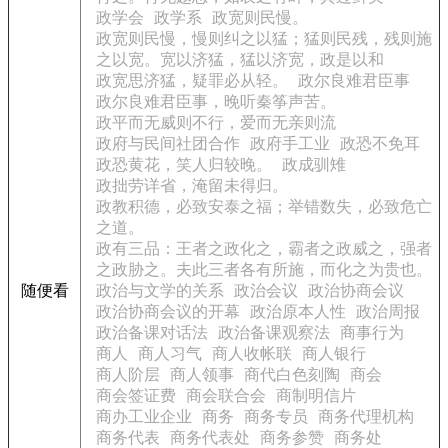
政学会
政学系
政宽则民慢。
政宽则民慢，慢则纠之以猛；猛则民残，残则施
之以宽。宽以济猛，猛以济宽，政是以和
政宽思济猛，疑罪必从轻。
政尔良难君臣事
政尔良难君臣事，晚听秦筝声苦。
政平而无威则不行，爱而无亲则流
政府与民间社团合作
政府手工业
政恐不免耳
政恐黄花，笑人归较晚。
政成驯雉
政拙劳详省，淹留未得归。
政教积德，必致安泰之福；举错数失，必致危亡
之道。
政有三品：王者之政化之，霸者之政威之，强者
之政胁之。夫此三者各有所施，而化之为贵也。
随便看
政治与文学的关系
政治会议
政治协商会议
政治协商会议的开幕
政治原本人性
政治周报
政治备课对话法
政治备课观察法
商事行为
商人
商人习气
商人收帐联
商人银行
商人阶层
商人领事
商代白色刻陶
商会
商会签证费
商会联合会
商制明信片
商办工业企业
商务
商务专员
商务代理机构
商务代表
商务代表处
商务参赞
商务处