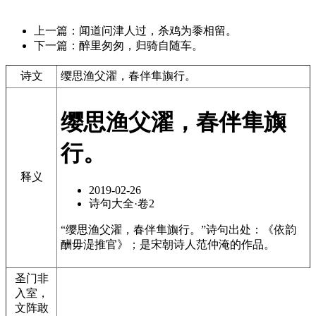
上一篇：闻道问津人过，杀鸡为黍相留。
下一篇：醉里匆匆，归骑自随车。
诗文
缨思渔父濯，春伴隼旟行。
缨思渔父濯，春伴隼旟
行。
释义
2019-02-26
诗句大全·卷2
“缨思渔父濯，春伴隼旟行。”诗句出处：《依韵
酬毋湜推官》；是宋朝诗人范仲淹的作品。
圣门非
入室，
文阵敢