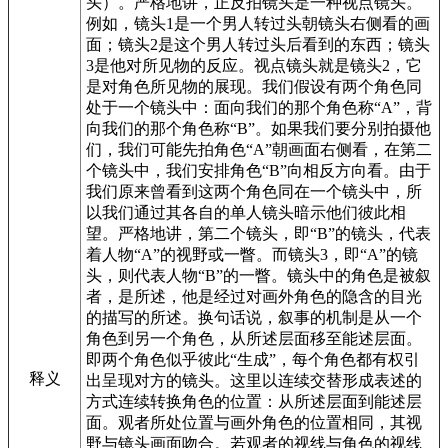
头）。严格地讲，正反拍镜头是一种视点镜头。
例如，镜头1是一个男人转过头朝镜头右侧看的画
面；镜头2是这个男人转过头后看到的东西；镜头
3是他对所见物的反应。视点镜头就是镜头2，它
是对角色所见物的展现。我们假设有两个角色同
处于一个镜头中：面向我们的那个角色称“A”，背
向我们的那个角色称“B”。如果我们要分别拍摄他
们，我们可能先拍角色“A”朝画面右侧看，在第二
个镜头中，我们安排角色“B”向相反方向看。由于
我们原来曾看到这两个角色同在一个镜头中，所
以我们通过其各自的单人镜头暗示他们彼此相
望。严格地讲，第二个镜头，即“B”的镜头，代表
着人物“A”的视野或一瞥。而镜头3，即“A”的镜
头，则代表人物“B”的一瞥。镜头中的角色是被叙
者，是所述，他是经过对画外角色的隐含的目光
的描写的所述。换句话说，叙事的机制是从一个
角色到另一个角色，从所述层面移至能述层面。
即两个角色似乎彼此“生成”，每个角色都有权引
释义
出呈现对方的镜头。这里以连续交替形成表述的
方式连续转换角色的位置：从所述层面到能述层
面。观者所处位置与画外角色的位置相同，其视
野与镜头画面吻合。若观者的视线与角色的视线