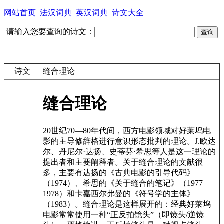
网站首页
法汉词典
英汉词典
诗文大全
请输入您要查询的诗文：
诗文
缝合理论
缝合理论
20世纪70—80年代间，西方电影领域对好莱坞电
影的主导修辞格进行意识形态批判的理论。J.欧达
尔、丹尼尔·达扬、史蒂芬·希思等人是这一理论的
提出者和主要阐释者。关于缝合理论的文献很
多，主要有达扬的《古典电影的引导代码》
（1974）、希思的《关于缝合的笔记》（1977—
1978）和卡嘉西尔弗曼的《符号学的主体》
（1983）。缝合理论是这样展开的：经典好莱坞
电影常常使用一种“正反拍镜头”（即镜头/逆镜