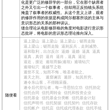
化是更广泛的修辞学的一部分，它在那个缺席者
之外又引出一个叙事者，但却用正反拍镜头系统
掩盖了叙事者的权威性。从这个意义上讲，观者
的修辞作用的依据是构成阿尔都塞所说的主体与
意识形态的关系的那种误认。
缝合理论从电影修辞格的角度对电影进行意识形
态批评，将电影的意识形态理论推向深入。
逼上梁山
逼上梁山
逼上梁山；铤而走险
逼上梁山；铤而走险
逼则反兵，走则减势。
逼和取利，出尔反尔
逼婚
逼婚
逼真
逼真
逼真，真切
逼肖
逼肖，逼真
逼近
逼近，接近
逾垣而躲(逾垣)
逾墙钻穴
逾墙钻穴
逾越节之歌
遁世不见，知而不悔，唯圣者能之。
遁天之刑。
遁窟谰言
遁辞，知其所穷。
遂令东山客，不得顾采薇。
遂令后代登坛者，每一寻思怕立功
信托协定
信托合同
信托周转金
信托和投资企业
随便看
信托基金
信托基金分类帐
信托基金计划
信托声明书
信托契据
信托契约
信托存款
信托帐户
信托店
信托或代理条款
信托手续