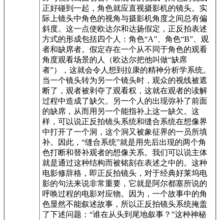
正好碰到一起，角色就应直视摄影机的镜头。实
际上镜头中角色的视角与摄影机角度之间总有偏
斜度。这一点使欧达尔和达扬假定，正反拍表述
方式的形成包括四个人：角色“A”、角色“B”、观
者和缺席者。假定存在一个从不同于角色的观看
角度观看场景的人（欧达尔把他叫做“缺席
者”），这就会令人想到拉康的精神分析学系统。
当一个镜头转为另一个镜头时，观众的视线被遮
断了，观者被剥夺了观看权，这就在观者的读解
过程中造成了缺欠。另一个人的出现弥补了前面
的缺席，从而用另一个能指补上这一缺欠。这
样，可以说正反拍镜头系统和缝合系统在想像界
中打开了一个洞，这个洞又被象征界的一员所填
补。因此，“缝合系统”就是用先后出现的两个角
色打断和替补观者的想像关系。我们可以说主体
就是通过这种结构而被铭刻在表述之中的。这种
电影修辞格，即正反拍镜头，对于经典好莱坞电
影的句法来说非常重要，它就是阿尔都塞所说的
呼唤过程的电影对应物。因为，一个故事中的角
色显然不能叙述故事，所以正反拍镜头系统掩盖
了下述问题：“谁在从头到尾地叙事？”这种神秘