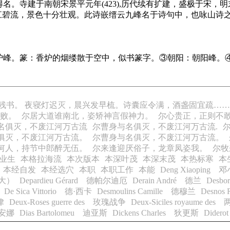
得名。寺建于南朝宋景平元年(423),历代续有扩建，盛极于宋
江碧流，景色十分壮观。此诗嵌缙云九峰名于诗句中，也咏山诗
炉峰。篆：香炉的烟缕散于空中，似书篆字。③朝阳：朝阳峰。
有残书。 夜寝灯迟灭，晨兴发早梳。诗囊应令满，酒盏固宜疏…
败。
尔居大道谁南北，姿矫神言假神力。
尔心贵正，正则不
名俱灭，不废江河万古流
尔曹身与名俱灭，不废江河万古流.
俱灭，不废江河万古流。
尔曹身与名俱灭，不废江河万古流。
何人，持节中郎醉无伍。
尔来逢迎厌俗子，龙章凤姿我。
尔牧
业生
本格拉海流
本次版本
本深叶茂
本深末茂
本热标寒
本
本经自发
本经选穴
本职
本职工作
本能
Deng Xiaoping 
（大）
Depardieu Gérard 德帕尔迪厄
Derain André 德兰
Desb
De Sica Vittorio 德·西卡
Desmoulins Camille 德穆兰
Desno
律
Deux-Roses guerre des 玫瑰战争
Deux-Siciles royaume d
狄安娜
Dias Bartolomeu 迪亚斯
Dickens Charles 狄更斯
Dider