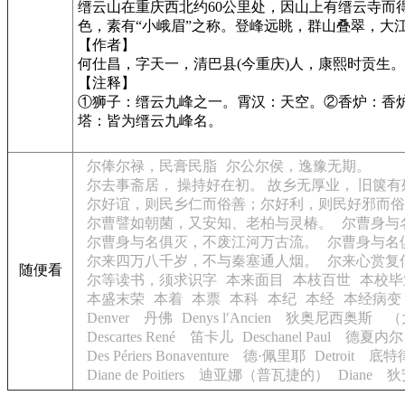
缙云山在重庆西北约60公里处，因山上有缙云寺而
色，素有“小峨眉”之称。登峰远眺，群山叠翠，大
【作者】
何仕昌，字天一，清巴县(今重庆)人，康熙时贡生。
【注释】
①狮子：缙云九峰之一。霄汉：天空。②香炉：香
塔：皆为缙云九峰名。
尔俸尔禄，民膏民脂
尔公尔侯，逸豫无期。
尔去事斋居， 操持好在初。 故乡无厚业， 旧箧
尔好谊，则民乡仁而俗善；尔好利，则民好邪而俗
尔曹譬如朝菌，又安知、老柏与灵椿。
尔曹身与
尔曹身与名俱灭，不废江河万古流。
尔曹身与名
尔来四万八千岁，不与秦塞通人烟。
尔来心赏复
随便看
尔等读书，须求识字
本来面目
本枝百世
本校毕
本盛末荣
本着
本票
本科
本纪
本经
本经病变
Denver 丹佛
Denys l′Ancien 狄奥尼西奥斯 
Descartes René 笛卡儿
Deschanel Paul 德夏内尔
Des Périers Bonaventure 德·佩里耶
Detroit 底特
Diane de Poitiers 迪亚娜（普瓦捷的）
Diane 