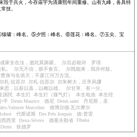
，明末毁于兵火，今存庙宇为清康熙年间重修。山有九峰，各具特
之常技。
④猿啸：峰名。⑤夕照：峰名。⑥莲花：峰名。⑦玉尖、宝
…成家全在汝，逝此莫踌躇。
尔后必能诗 罗璟
敢私。
尔无不信，朕不食言。
尔既能来，我亦何疑。
尔曹身与名俱灭，不废江河万古流。
尔札·拉苏尔
尔札·拉苏尔
尔朱树大，庄帝风骤
来思，以薪以蒸，以雌以雄。
尔甘草、有一分。
生国民
本生灯
本生灯（煤气灯）
本生电池
本生经
邓小平
Denis Maurice 德尼
Denis saint 丹尼斯，圣
ordes-Valmore Marceline 德博尔德-瓦尔摩尔
s Robert 代斯诺斯
Des Prés Josquin 德·普雷
Dhaka
es 两西西里
Deux-Sèvres 德塞夫勒省
ot Denis 狄德罗