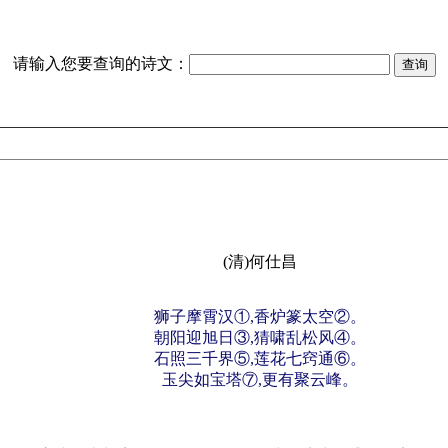
请输入您要查询的诗文：
(清)何仕昌
狮子摩霄汉①,香炉篆太空②。
朝阳迎旭日③,猜啸乱松风④。
石照三千界⑤,莲花七窍通⑥。
玉尖如宝塔⑦,更有聚云峰。