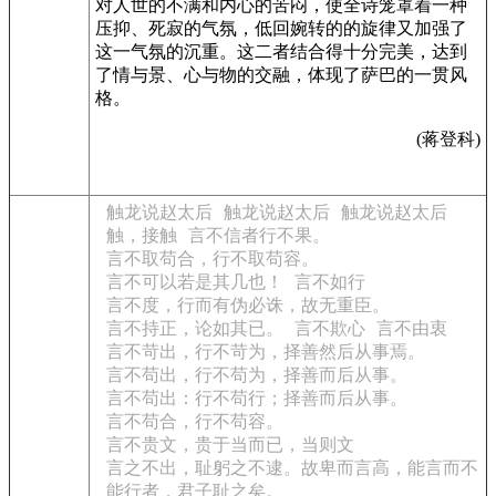
对人世的不满和内心的苦闷，使全诗笼罩着一种
压抑、死寂的气氛，低回婉转的的旋律又加强了
这一气氛的沉重。这二者结合得十分完美，达到
了情与景、心与物的交融，体现了萨巴的一贯风
格。
(蒋登科)
触龙说赵太后
触龙说赵太后
触龙说赵太后
触，接触
言不信者行不果。
言不取苟合，行不取苟容。
言不可以若是其几也！
言不如行
言不度，行而有伪必诛，故无重臣。
言不持正，论如其已。
言不欺心
言不由衷
言不苛出，行不苛为，择善然后从事焉。
言不苟出，行不苟为，择善而后从事。
言不苟出：行不苟行；择善而后从事。
言不苟合，行不苟容。
言不贵文，贵于当而已，当则文
言之不出，耻躬之不逮。故卑而言高，能言而不
能行者，君子耻之矣。