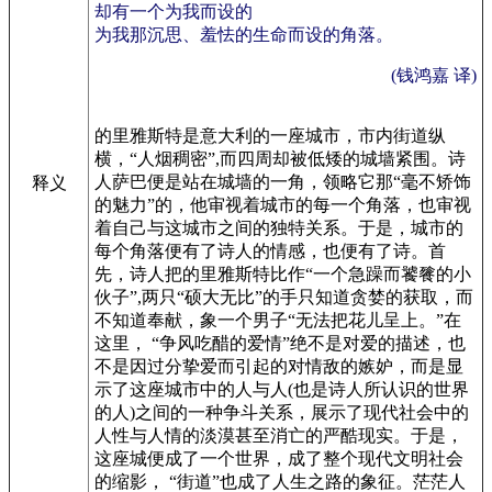
却有一个为我而设的
为我那沉思、羞怯的生命而设的角落。
(钱鸿嘉 译)
的里雅斯特是意大利的一座城市，市内街道纵
横，“人烟稠密”,而四周却被低矮的城墙紧围。诗
人萨巴便是站在城墙的一角，领略它那“毫不矫饰
释义
的魅力”的，他审视着城市的每一个角落，也审视
着自己与这城市之间的独特关系。于是，城市的
每个角落便有了诗人的情感，也便有了诗。首
先，诗人把的里雅斯特比作“一个急躁而饕餮的小
伙子”,两只“硕大无比”的手只知道贪婪的获取，而
不知道奉献，象一个男子“无法把花儿呈上。”在
这里， “争风吃醋的爱情”绝不是对爱的描述，也
不是因过分挚爱而引起的对情敌的嫉妒，而是显
示了这座城市中的人与人(也是诗人所认识的世界
的人)之间的一种争斗关系，展示了现代社会中的
人性与人情的淡漠甚至消亡的严酷现实。于是，
这座城便成了一个世界，成了整个现代文明社会
的缩影， “街道”也成了人生之路的象征。茫茫人