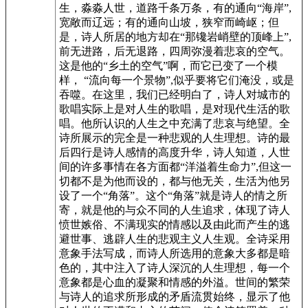
生，淼淼人世，道路千条万条，有的通向“海岸”,
宽敞而辽远；有的通向山坡，狭窄而崎岖；但
是，诗人所居的地方却在“那镵岩峭壁的顶峰上”,
前无进路，后无退路，四周弥漫着悲哀的空气。
这是他的“乡土的空气”啊，而它已变了一个模
样， “流向每一个景物”,似乎要将它们淹没，或是
吞噬。在这里，我们已经明白了，诗人对城市的
歌唱实际上是对人生的歌唱，是对现代生活的歌
唱。他所认识的人生之中充满了悲哀与绝望。全
诗所展示的完全是一种悲观的人生理想。诗的最
后四行是诗人感情的高度升华，诗人知道，人世
间的许多事情在各方面都“洋溢着生命力”,但这一
切都不是为他而设的，都与他无关，生活为他另
设了一个“角落”。这个“角落”就是诗人的情之所
寄，就是他的与众不同的人生追求，体现了诗人
愤世嫉俗、不满现实的情感以及由此而产生的逃
避世事、逃辟人生的悲观主义人生观。全诗采用
意象手法写成，而诗人所选用的意象大多都是暗
色的，其中注入了诗人深沉的人生理想，每一个
意象都是心血的凝聚和情感的外溢。世间的繁荣
与诗人的追求所形成的矛盾流贯始终，显示了他