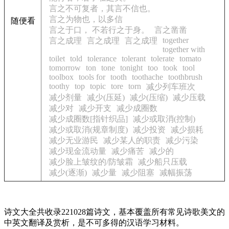
言之不可复者，其言不信也。
言之为物也，以多信
随便看
言之于口， 不若行之于身。
言之凿凿
together
言之成理
言之成理
言之成理
together with
toilet
told
tolerance
tolerant
tolerate
tomato
tomorrow
ton
tone
tonight
too
took
tool
toolbox
tools for
tooth
toothache
toothbrush
toothy
top
topic
tore
torn
减少列车班次
减少剂量
减少(压延)
减少(压缩)
减少压载
减少对
减少开支
减少成圈数
减少成圈数[指针织品]
减少或取消(控制)
减少或取消(规章制度)
减少投资
减少损耗
减少无业游民
减少某人的职责
减少污染
减少现金流动量
减少痛苦
减少的
减少脸上皱纹的/防皱霜
减少船只压载
减少(逐渐)
减少量
减少阻塞
减幅振荡
诗文大全共收录221028篇诗文，基本覆盖所有常见诗歌美文的
中英文翻译及赏析，是不可多得的汉语学习材料。