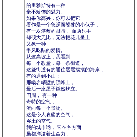
的里雅斯特有一种
毫不矫饰的魅力。
如果你高兴，你可以把它
看作是一个急躁而饕餮的小伙子，
有一双湛蓝的眼睛， 而两只手
却硕大无比，无法把花儿呈上——
又象一种
争风吃醋的爱情。
从这高坡上，我看到
每一个教堂，每一条街道，
这些街道有的通往熙熙攘攘的海岸，
有的通到小山；
那巉岩峭壁的顶峰上，
最后一座屋子巍然屹立。
四周， 有一种
奇特的空气，
流向每一个景物。
这是令人哀痛的空气，
乡土的空气。
我的城市哟， 它在各方面
虽都洋溢着生命力，