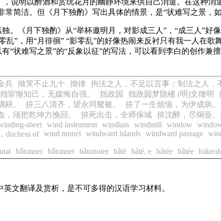
》，说明以醉酒和赏玩花月的幽静环境来供自己消遣。在这种消
得非常简洁。但《月下独酌》写出具体的情景，是“状难写之景，如在
孤独。《月下独酌》从“举杯邀明月，对影成三人”，“成三人”好
乱”，用“月徘徊” “影零乱”的好像热闹来反衬只有我一人在歌
以有“状难写之景”的“反象以征”的写法，可以看到李白的创作兼
金兵
拗哭不止九十
拗律
拘法之人，不足以言事；制法之人，
拙宦惭知己，无媒悔自强。
拙政园
拙政园梦隐楼 (明)文徵明
耦耕。
拚三八清齐，望永同鸳被。
拚了一生烦恼，为伊成病。
血，须把乾坤力挽回。
拚死出击，全师保城
拚沈醉，尽铜壶、
winding-sheet
wind instrument
windlass
windmill
window
windo
wind tunnel
windward islands
windward passage
win
d，duchess of
nnat
bâtonner
bâtonnet
bâtonnier
bâté
bâté, e
bâtée
bâtée
bäkeof
的中英文翻译及赏析，是不可多得的汉语学习材料。