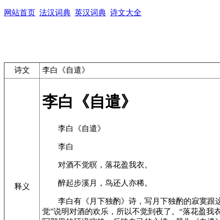
网站首页
法汉词典
英汉词典
诗文大全
诗文
李白《自遣》
李白《自遣》
李白《自遣》
李白
对酒不觉暝，落花盈我衣。
醉起步溪月，鸟还人亦稀。
释义
李白有《月下独酌》诗，写月下独酌的寂寞跟这
觉”说明对酒的欢乐，所以不觉到夜了。“落花盈我