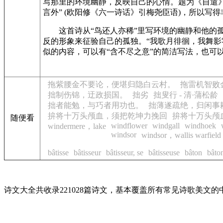
写那里的环境幽静，反映自己的心情。题为《自遣
言外” (欧阳修《六一诗话》引梅尧臣语)，所以写
这首诗从“鸟还人亦稀”里写环境的幽静和他的
反的形象来征验自己的孤独。“我歌月徘徊，我舞影零
似的内容，可以有“含不尽之意”的简洁写法，也可
拖紫腰金不要论，便堪归隐白云村。
拖雷机智败
拙制伤锦，迂政损国。
拙劣
拙叟行 - 清·蒲松龄
拙者能勉，与巧者用功也。
拙薄遂疏绝，归闲事
拚将十万头颅血，须把乾坤力挽回
拚将十万头颅
随便看
windflower
windgall
windhoek
windermere，lake
windsor
windsor，wallis warfiel
bâtisse
bâtisseur
bâtisseur, se
bâtisseuse
bâton
bâto
诗文大全共收录221028篇诗文，基本覆盖所有常见诗歌美文