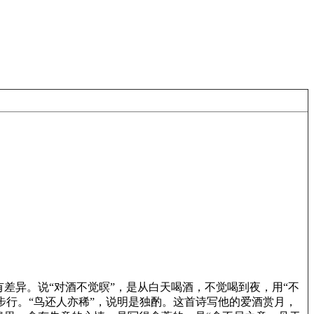
差异。说“对酒不觉暝”，是从白天喝酒，不觉喝到夜，用“不
步行。“鸟还人亦稀”，说明是独酌。这首诗写他的爱酒赏月，