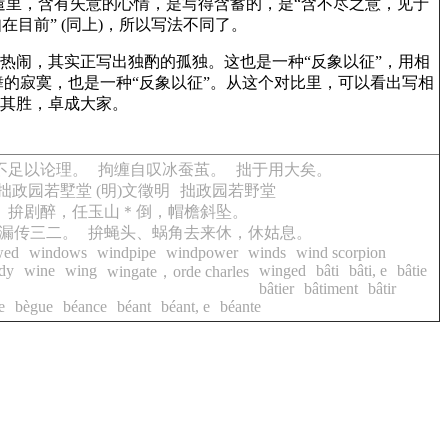
遣里，含有失意的心情，是写得含蓄的，是“含不尽之意，见于
目前” (同上)，所以写法不同了。
像热闹，其实正写出独酌的孤独。这也是一种“反象以征”，用相
舞的寂寞，也是一种“反象以征”。从这个对比里，可以看出写相
擅其胜，卓成大家。
不足以论理。
拘缠自叹冰蚕茧。
拙于用大矣。
拙政园若墅堂 (明)文徵明
拙政园若野堂
拚剧醉，任玉山＊倒，帽檐斜坠。
漏传三二。
拚蝇头、蜗角去来休，休姑息。
wed
windows
windpipe
windpower
winds
wind scorpion
dy
wine
wing
winged
bâti
bâti, e
bâtie
wingate，orde charles
bâtier
bâtiment
bâtir
e
bègue
béance
béant
béant, e
béante