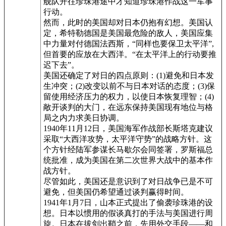
舰队开往珍珠港途中才知道珍珠港作战这一军事
行动。
然而，此时的美国却对日本仍抱有幻想。美国认
定，希特勒德国是美国最危险的敌人，美国应集
中力量对付德国法西斯，“同样也要保卫太平洋”,
但首要的应放在大西洋。“在太平洋上的行动要推
迟下去”。
美国还确定了对日的四点原则：(1)避免和日本发
生冲突；(2)改变以前不与日本对话的态度；(3)保
留使用经济压力的权力，以使日本恢复理智；(4)
敞开谈判的大门，在远东保持美国现有地位与格
局之内力求美日协调。
1940年11月12日，美国海军作战部长斯塔克建议
采取“大西洋攻势，太平洋守势”的战略方针。这
个方针经陆军参谋长马歇尔会同签署，罗斯福总
统批准，成为美国在第二次世界大战中的基本作
战方针。
尽管如此，美国还是意识到了对日战争已是不可
避免，但美国仍希望通过谈判赢得时间。
1941年1月7日，山本正式提出了偷袭珍珠港的设
想。日本以惯用的假谈真打的手法与美国进行周
旋。日本在拔剑出鞘之前，先用外交手段——和