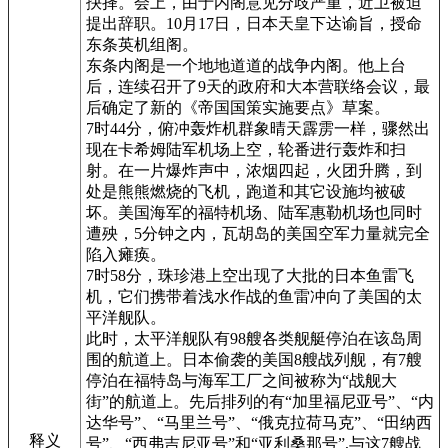
抉择。会上，由于内阁意见分歧严重，近卫被迫
提出辞职。10月17日，日本天皇下达谕旨，授命
东条英机组阁。
东条内阁是一个地地道道的战争内阁。他上台
后，连续召开了9天的政府和大本营联络会议，最
后确定了新的《帝国国策实施要点》草案。
7时44分，俯冲轰炸机群象晴天霹雳一样，骤然出
现在卡希姆陆军机场上空，轮番进行轰炸和扫
射。在一片爆炸声中，浓烟四起，火团升腾，到
处是熊熊燃烧的飞机，跑道和其它设施均被破
坏。美国海军的福特机场、陆军惠勒机场也同时
遭殃，5分钟之内，瓦胡岛的美国空军力量就完全
陷入瘫痪。
7时58分，珠珍港上空出现了大批的日本鱼雷飞
机，它们携带着浅水作战的鱼雷冲向了美国的太
平洋舰队。
此时，太平洋舰队有98艘各类舰艇停泊在该岛周
围的航道上。日本偷袭的美国8艘战列舰，有7艘
停泊在福特岛与海军工厂之间被称为“战舰大
街”的航道上。先后排列的有“加里福尼亚号”、“内
达华号”、“马里兰号”、“俄克拉荷马克”、“田纳西
释义
号”、“西弗吉尼亚号”和“亚利桑那号”,与这7艘战