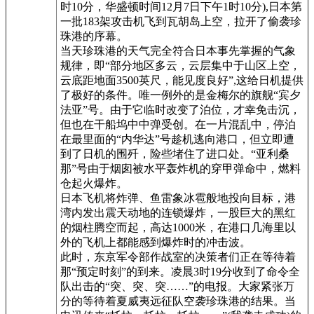
时10分，华盛顿时间12月7日下午1时10分),日本第
一批183架攻击机飞到瓦胡岛上空，拉开了偷袭珍
珠港的序幕。
当天珍珠港的天气完全符合日本事先掌握的气象
规律，即“部分地区多云，云层集中于山区上空，
云底距地面3500英尺，能见度良好”,这给日机提供
了极好的条件。唯一例外的是金梅尔的旗舰“宾夕
法亚”号。由于它临时改变了泊位，才幸免击沉，
但也在干船坞中中弹受创。在一片混乱中，停泊
在最里面的“内华达”号趁机逃向港口，但立即遭
到了日机的围歼，险些堵住了进口处。“亚利桑
那”号由于烟囱被水平轰炸机的穿甲弹命中，燃料
仓起火爆炸。
日本飞机将炸弹、鱼雷象冰雹般地投向目标，港
湾内发出震天动地的连锁爆炸，一股巨大的黑红
的烟柱腾空而起，高达1000米，在港口几海里以
外的飞机上都能感到爆炸时的冲击波。
此时，东京军令部作战室的决策者们正在等待着
那“预定时刻”的到来。凌晨3时19分收到了命令全
队出击的“突、突、突……”的电报。大家紧张万
分的等待着夏威夷远征队空袭珍珠港的结果。当