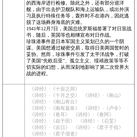
的西海岸进行检修。除此之外，还有部分巡洋
舰，由于出去护卫舰队和海上运输队，或出外演
习及执行特殊任务等，轰炸时不在港内，因此逃
脱了这场葬身海底的灾难。
1941年12月7日，美国总统罗斯福签署了对日宣战
书，随后，英国等也相继宣布对日作战。
珍珠港事件是日本军国主义策划已久的一个阴
谋。美国想通过秘密交易，取得日美两国暂时的
妥协。然而，珍珠事件引发了太平洋战争，打破
了美国“先欧后亚”、孤立主义、绥靖政策等等不
切实际的幻想，从而深刻地影响了第二次世界大
战的进程。
《诗经》·《十亩之间》
《诗经》·《十月之交》
《诗经》·《南山》
《诗经》·《南山有台》
《诗经》·《南有嘉鱼》
《诗经》·《卢令》
《诗经》·《卷耳》
《诗经》·《卷阿》
《诗经》·《叔于田》
《诗经》·《召旻》
《诗经》·《吉日》
《诗经》·《君子于役》
《诗经》·《君子偕老》