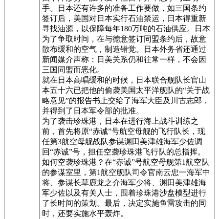
手。日本还有许多的准备工作要做，如三国条约
签订后，美国对日本实行石油禁运，日本得重新
寻找油源，以保障每年180万吨的石油供应。日本
为了争取时间，在与德意签订同盟条约后，故意
散布缓和的空气，制造错觉。日本外务省还通过
新闻媒介声称：日美关系仍和往常一样，不会因
三国同盟而恶化。
就在日本高唱缓和的时候，日本联合舰队长官山
本五十六已把他的偷袭美国太平洋舰队的“关于战
略意见”的报告书上交给了海军大臣及川古志郎，
并得到了日本军令部的批准。
为了袭击珍珠港，日本在进行海上战斗训练之
前，首先将原“赤诚”号航空母舰的飞行队长，现
任第3航空母舰战队参谋渊田美津雄海军少佐调
回“赤诚”号，担任空袭珍珠港飞行队的总指挥。
如何空袭珍珠港？在“赤诚”号航空母舰第1航空队
的参谋室里，第1航空舰队司令官南云忠一海军中
将、参谋长草鹿龙之介海军少将、渊田美津雄海
军少佐以及有关人士，围着珍珠港沙盘模型进行
了长时间的策划。最后，决定实施鱼雷攻击的同
时，还要实施水平轰炸。