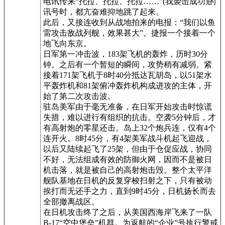
电讯传来“托拉、托拉、托拉……”(我袭击成功)的
讯号时，都亢奋难抑地跳了起来。
此后，又接连收到从战地拍来的电报：“我们以鱼
雷攻击敌战列舰，效果甚大”。捷报一个接着一个
地飞向东京。
日军第一冲击波，183架飞机的轰炸，历时30分
钟。之后有一个暂短的瞬间，攻势稍有减弱。紧
接着171架飞机于8时40分抵达瓦胡岛，以51架水
平轰炸机和81架俯冲轰炸机构成进攻的主体，开
始了第二次攻击波。
驻岛美军由于毫无准备，在日军开始攻击时惊谎
失措，难以进行有组织的抗击。空袭5分钟后，才
有高射炮的零星还击。岛上32个炮兵连，仅有4个
连开火。8时45分，有4架美军战斗机起飞迎战，
以后又陆续起飞了25架，但由于仓促应战，协同
不好，无法组成有效的防御火网，因而不是被日
机击落，就是被自己的高射炮击毁。整个太平洋
舰队基地在日机的反复穿梭扫射之下，只有被动
挨打而无还手之力，直到9时45分，日机扬长而去
全部撤离战区。
在日机攻击终了之后，从美国西海岸飞来了一队
B-17“空中堡垒”机群。为返航的“企业”号执行警戒