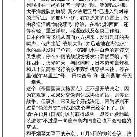
列舰排在一起的还有一艘修理船。第8艘战列舰，
太平洋舰队的旗舰“宾夕法尼亚号”已进入到对岸
的海军工厂的船坞小修，在它原来的位置上，改
由轻巡洋舰“海伦娜号”停泊。在岛北和西面，还
停有轻、重巡洋舰、驱逐舰以及各类工作船。
日本的鱼雷飞机从四面八方拥来，发出刺耳的尖
啸声，低声接近“战舰大街”,并迅速地在离地仅12
米的高度发射了鱼雷。倾刻间水中白色的雷迹交
叉纵横，停在外侧的战舰纷纷发出轰然巨响，水
柱四起，火光冲天。与此同时，日本俯冲轰炸机
和几十架高空飞行的水平轰炸机穿梭来往，停在
里侧的“马里兰”号、“田纳西号”和“亚利桑那”号无
一幸免。
这个《帝国国策实施要点》还不是开战决定，因
为它规定，如果外交谈判达成协议的话，则停止
战争。但事实上它又是个开战决定，因为谈判不
过是“伪装外交”,开战的决心早已经定下了。所
谓“在12月1日凌时以前获得成功，即停止发动武
装进攻”不过是一句连东条内阁自己也不会相信的
空话。
和平烟幕笼罩下的东京，11月5日的御前会议，决