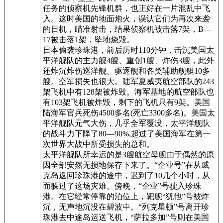
任务的侦察机先锋机群，也正好在一片混乱中飞
入。这时美国的地面炮火，误认它们为再次来袭
的日机，瞄准射击，结果侦察机被击落7架，B—
17被击落1架，坠地烧毁。
日本偷袭珍珠港，前后历时110分钟，击沉美国太
平洋舰队的主力舰4艘、重创1艘、炸伤3艘，此外
还炸沉炸伤巡洋舰、驱逐舰和各类辅助舰艇10多
艘。空军损失也很大。陆军夏威夷航空部队的243
架飞机中有128架被炸毁。海军基地的航空部队也
有103架飞机被炸毁，剩下的飞机只有9架。美国
陆海军官兵死伤4500多名(死亡3300多名)。美国太
平洋舰队元气大伤，几乎全军覆没，太平洋舰队
的战斗力下降了80—90%,超过了美国海军在第一
次世界大战中所受损失的总和。
太平洋舰队所幸运的是3艘航空母舰由于偶然的原
因全部安然无损地保存下来了。“企业号”在从威
克岛返回珍珠港的途中，迟到了10几个小时，从
而躲过了这场灾难。傍晚，“企业”号驶入珍珠
港。在它经常停靠的泊位上，靶舰“犹他”号被炸
沉，无声地沉没在碧波中。“列克星顿”号离开珍
珠港去中途岛运送飞机，“萨拉多加”号则在美国