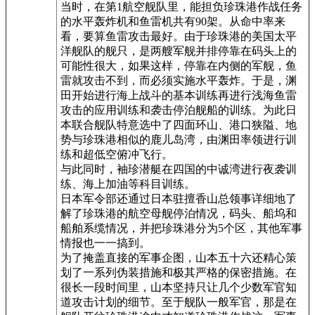
当时，在第1航空舰队里，能担负珍珠港作战任务
的水平轰炸机和鱼雷机共有90架。从命中率来
看，要算鱼雷攻击最好。由于珍珠港的美国太平
洋舰队的舰只，是两艘军舰并排停靠在码头上的
可能性很大，如果这样，停靠在内侧的军舰，鱼
雷就攻击不到，而必须实施水平轰炸。于是，渊
田开始进行海上战斗的基本训练再进行浅海鱼雷
攻击的应用训练和袭击停泊舰船的训练。为此日
本联合舰队特意选中了四面环山、港口狭隘、地
势与珍珠港相似的鹿儿岛湾，由渊田率领进行训
练和超低空俯冲飞行。
与此同时，袖珍潜艇在四国的中诚湾进行夜袭训
练、海上加油等科目训练。
日本军令部还通过日本驻擅香山总领事详细地了
解了珍珠港的航空母舰停泊情况，码头、船坞和
船舶系缆情况，并把珍珠港分为5个区，其他军事
情报也一一搞到。
为了掩盖直接的军事企图，山本五十六还精心策
划了一系列伪装措施和极其严格的保密措施。在
很长一段时间里，山本坚持只让几个少数军官知
道攻击计划的细节。至于舰队一般军官，那是在