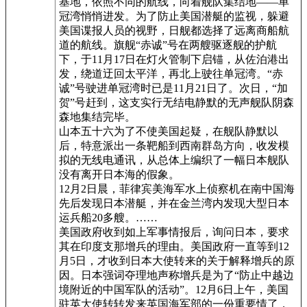
基地，依照不同的航线，向着舰队集结地——单
冠湾悄悄进发。为了防止美国潜艇的监视，躲避
美国谍报人员的视野，日舰都选择了远离商船航
道的航线。旗舰“赤诚”号在两艘驱逐舰的护航
下，于11月17日在灯火管制下启锚，从佐泊港出
发，绕道迂回太平洋，再北上驶往单冠湾。“赤
诚”号驶进单冠湾时已是11月21日了。次日，“加
贺”号赶到，这支实行无结电静默的无声舰队阴森
森地集结完毕。
山本五十六为了不使美国起疑，在舰队静默以
后，特意派出一条靶船到西南群岛方向，收发模
拟的无线电通讯，从总体上编织了一幅日本舰队
没有离开日本海的假象。
12月2日晨，菲律宾美海军水上侦察机在南中国海
先后发现日本潜艇，并在金兰湾内发现大型日本
运兵船20多艘。……
美国政府收到如上军事情报后，询问日本，要求
其在印度支那增兵的理由。美国政府一直等到12
月5日，才收到日本大使转来的关于解释增兵的原
因。日本强词夺理地声称增兵是为了“防止中越边
境附近的中国军队的活动”。12月6日上午，美国
驻英大使转转发来英国海军部的一份重要情了，