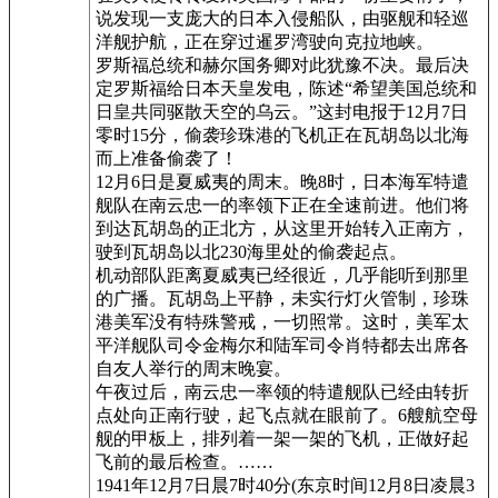
说发现一支庞大的日本入侵船队，由驱舰和轻巡
洋舰护航，正在穿过暹罗湾驶向克拉地峡。
罗斯福总统和赫尔国务卿对此犹豫不决。最后决
定罗斯福给日本天皇发电，陈述“希望美国总统和
日皇共同驱散天空的乌云。”这封电报于12月7日
零时15分，偷袭珍珠港的飞机正在瓦胡岛以北海
而上准备偷袭了！
12月6日是夏威夷的周末。晚8时，日本海军特遣
舰队在南云忠一的率领下正在全速前进。他们将
到达瓦胡岛的正北方，从这里开始转入正南方，
驶到瓦胡岛以北230海里处的偷袭起点。
机动部队距离夏威夷已经很近，几乎能听到那里
的广播。瓦胡岛上平静，未实行灯火管制，珍珠
港美军没有特殊警戒，一切照常。这时，美军太
平洋舰队司令金梅尔和陆军司令肖特都去出席各
自友人举行的周末晚宴。
午夜过后，南云忠一率领的特遣舰队已经由转折
点处向正南行驶，起飞点就在眼前了。6艘航空母
舰的甲板上，排列着一架一架的飞机，正做好起
飞前的最后检查。……
1941年12月7日晨7时40分(东京时间12月8日凌晨3