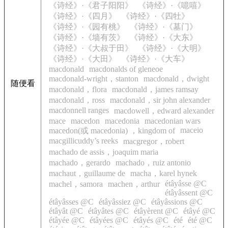
《诗经》·《君子阳阳》
《诗经》·《噫嘻》
《诗经》·《四月》
《诗经》·《四牡》
《诗经》·《园有桃》
《诗经》·《墓门》
《诗经》·《墙有茨》
《诗经》·《大东》
《诗经》·《大叔于田》
《诗经》·《大明》
《诗经》·《大田》
《诗经》·《大车》
macdonald
macdonalds of gleneoe
macdonald-wright，stanton
macdonald，dwight
随便看
macdonald，flora
macdonald，james ramsay
macdonald，ross
macdonald，sir john alexander
macdonnell ranges
macdowell，edward alexander
mace
macedon
macedonia
macedonian wars
maceio
macedon(或 macedonia) ，kingdom of
macgillicuddy’s reeks
macgregor，robert
machado de assis，joaquim maria
machado，gerardo
machado，ruiz antonio
machaut，guillaume de
macha，karel hynek
étâyâsse @C
machel，samora
machen，arthur
étâyâssent @C
étâyâsses @C
étâyâssiez @C
étâyâssions @C
étâyât @C
étâyâtes @C
étâyèrent @C
étâyé @C
étâyée @C
étâyées @C
étâyés @C
été
été @C