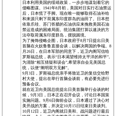
日本利用美国的绥靖政策，一步步地谋划着它的
侵略图谋。1941年8月初，美国对日实行石油禁运
后，日本慌了手脚。现在唯一能够取得石油补给
和来源只剩下荷属东印度群岛的油田了。日本想
依靠爪哇、苏门答腊的石油供应来挽救美国石油
禁运造成的困难局面。统治集团打算以速决的方
法夺取荷属东印度群岛，摆脱困境。
为了掩饰侵略企图，日本政府于8月7日提出日美
首脑在火奴鲁鲁直接会谈，以解决两国的争端。8
月26日，在日本军部的同意下，近卫内阁写信给
罗斯福总统，表示“日本渴望维持太平洋的和平”,
为清除“相互猜疑和误会”,希望亲自会见美国总
统，以便“阐明双方见解”。
9月3日，罗斯福总统亲手将致近卫的复信交给野
村大使，提出在举行首脑会谈前，有必要先进行
预备会议。
就在近卫向美国总统提出日美首脑举行会谈的时
候，9月3日，日本正在召开会议，讨论日本国策
实施问题。9月6日御前会议，日本通过了决心对
美开战的方案，并决定10月15日结束日美谈判。
10月12日，近卫内阁就日美和、战问题进行最后