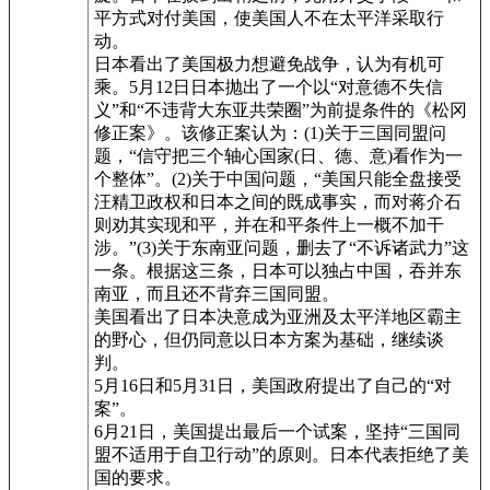
平方式对付美国，使美国人不在太平洋采取行
动。
日本看出了美国极力想避免战争，认为有机可
乘。5月12日日本抛出了一个以“对意德不失信
义”和“不违背大东亚共荣圈”为前提条件的《松冈
修正案》。该修正案认为：(1)关于三国同盟问
题，“信守把三个轴心国家(日、德、意)看作为一
个整体”。(2)关于中国问题，“美国只能全盘接受
汪精卫政权和日本之间的既成事实，而对蒋介石
则劝其实现和平，并在和平条件上一概不加干
涉。”(3)关于东南亚问题，删去了“不诉诸武力”这
一条。根据这三条，日本可以独占中国，吞并东
南亚，而且还不背弃三国同盟。
美国看出了日本决意成为亚洲及太平洋地区霸主
的野心，但仍同意以日本方案为基础，继续谈
判。
5月16日和5月31日，美国政府提出了自己的“对
案”。
6月21日，美国提出最后一个试案，坚持“三国同
盟不适用于自卫行动”的原则。日本代表拒绝了美
国的要求。