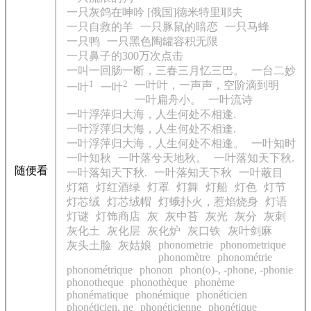
一只灰鸽在呻吟 [俄国]德米特里耶夫
一只自救的羊
一只豚鼠的暗恋
一只马蜂
一只鸭
一只黑色陶罐容积无限
一只鼻子的300万次点击
一叫一回肠一断，三春三月忆三巴。
一台二妙
1
2
一叶叶，一声声，空阶滴到明
一叶
一叶
一叶扁舟小。
一叶流诗
一叶浮萍归大海，人生何处不相逢.
一叶浮萍归大海，人生何处不相逢.
一叶浮萍归大海，人生何处不相逢。
一叶知时
一叶知秋
一叶落兮天地秋。
一叶落知天下秋.
随便看
一叶落知天下秋.
一叶落知天下秋
一叶蔽目
灯箱
灯红酒绿
灯罩
灯舞
灯船
灯色
灯节
灯芯绒
灯芯绒帽
灯蛾扑火，惹焰烧身
灯语
灯谜
灯饰商店
灰
灰中苔
灰光
灰分
灰刺
灰化土
灰化层
灰化炉
灰口铁
灰叶剑麻
phonometrie
phonometrique
灰头土脸
灰姑娘
phonomètre
phonométrie
phonométrique
phonon
phon(o)-, -phone, -phonie
phonotheque
phonothèque
phonème
phonématique
phonémique
phonéticien
phonéticien, ne
phonéticienne
phonétique