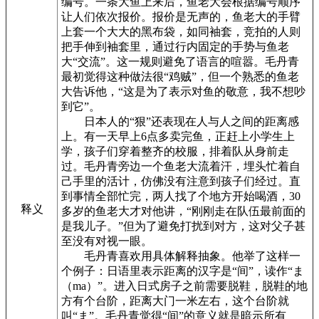
编号。一条大鱼上来后，鱼老大会根据编号顺序
让人们依次报价。报价是无声的，鱼老大的手臂
上套一个大大的黑布袋，如同袖套，竞拍的人则
把手伸到袖套里，通过行内固定的手势与鱼老
大“交流”。这一规则避免了语言的喧嚣。毛丹青
最初觉得这种做法很“鸡贼”，但一个熟悉的鱼老
大告诉他，“这是为了表示对鱼的敬意，我不想吵
到它”。
日本人的“狠”还表现在人与人之间的距离感
上。有一天早上6点多卖完鱼，正赶上小学生上
学，孩子们穿着整齐的校服，排着队从身前走
过。毛丹青旁边一个鱼老大流着汗，埋头忙着自
己手里的活计，仿佛没有注意到孩子们经过。直
到事情全部忙完，两人找了个地方开始喝酒，30
释义
多岁的鱼老大才对他讲，“刚刚走在队伍最前面的
是我儿子。”但为了避免打扰到对方，这对父子甚
至没有对视一眼。
毛丹青喜欢用具体解释抽象。他举了这样一
个例子：日语里表示距离的汉字是“间”，读作“ま
（ma）”。进入日式房子之前需要脱鞋，脱鞋的地
方有个台阶，距离大门一米左右，这个台阶就
叫“ま”。毛丹青觉得“间”的意义就是暗示所有