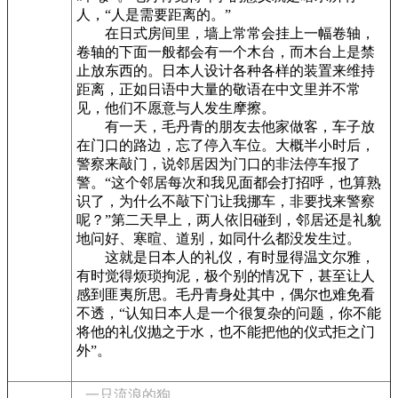
人，“人是需要距离的。”
在日式房间里，墙上常常会挂上一幅卷轴，
卷轴的下面一般都会有一个木台，而木台上是禁
止放东西的。日本人设计各种各样的装置来维持
距离，正如日语中大量的敬语在中文里并不常
见，他们不愿意与人发生摩擦。
有一天，毛丹青的朋友去他家做客，车子放
在门口的路边，忘了停入车位。大概半小时后，
警察来敲门，说邻居因为门口的非法停车报了
警。“这个邻居每次和我见面都会打招呼，也算熟
识了，为什么不敲下门让我挪车，非要找来警察
呢？”第二天早上，两人依旧碰到，邻居还是礼貌
地问好、寒暄、道别，如同什么都没发生过。
这就是日本人的礼仪，有时显得温文尔雅，
有时觉得烦琐拘泥，极个别的情况下，甚至让人
感到匪夷所思。毛丹青身处其中，偶尔也难免看
不透，“认知日本人是一个很复杂的问题，你不能
将他的礼仪抛之于水，也不能把他的仪式拒之门
外”。
一只流浪的狗