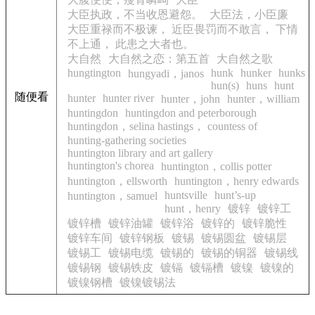
大臣执政，不当收恩避怨。
大臣法，小臣廉
大臣重禄而不极谏， 近臣畏罚而不敢言， 下情
不上通， 此患之大者也。
大自然
大自然之恋：第五首
大自然之歌
hungtington
hunk
hunker
hunks
hungyadi，janos
hun(s)
huns
hunt
随便看
hunter
hunter river
hunter，john
hunter，william
huntingdon
huntingdon and peterborough
huntingdon，selina hastings， countess of
hunting-gathering societies
huntington library and art gallery
huntington's chorea
huntington，collis potter
huntington，ellsworth
huntington，henry edwards
huntsville
hunt’s-up
huntington，samuel
hunt，henry
镀锌
镀锌工
镀锌槽
镀锌油罐
镀锌浴
镀锌的
镀锌脆性
镀锌车间
镀锌钢板
镀锡
镀锡圆盆
镀锡层
镀锡工
镀锡电缆
镀锡的
镀锡的铜器
镀锡线
镀锡钢
镀锡铁皮
镀镉
镀镉槽
镀镍
镀镍的
镀镍钢槽
镀镍镀锡法