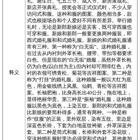
礼、诞生日、七五三节、成人节、新房落成礼、
新店开张典礼、授奖会等正式仪式时，不少人穿
访问式和服。这种和服的图案、颜色相当多，款
式也根据场合和个人爱好不同有所差异。举行婚
礼时，无论是新郎新娘还是宾客，既可穿西服也
可穿和服。新娘和新郎一般要更换两种服装，即
西式婚礼服和和式婚礼服。新娘的和式婚礼服通
常有三种。第一种称为“白无垢”。这种婚礼服，
在过去从内衬到外罩长袍、腰带、带扣等都要求
白色。但是现在的“白无垢”婚服，虽然外罩长袍
仍为白色(以白丝为主),但内衬却可用绯红色，内
释义
衬的衣领可绣青松、菊花等吉祥图案。第二种是
称为“打挂”的婚礼服。这种婚服一般以大红为底
色，用金银线绣上凤凰、仙鹤、青松等吉祥图
案。长袖肥袍，比身高长出40公分，拖在地上，
显得艳丽华贵。第三种是“振袖”婚礼服，这种婚
服以黑色为底色，上染五纹。新郎的和式婚礼服
比新娘的要简朴得多，通常有两种。一种是称
作“纹服”的正装，里外双层，染有五纹。里边是
深蓝色长褂，下套为白地蓝纹袴裙，外罩深蓝外
套。第二种是简式和服，长褂和外套不染花纹，
穿这种婚礼服时里边必须穿和式内衬。其他参加