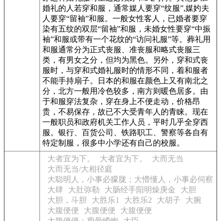
婚礼的人若穿和服，通常媒人要穿“纹服”,媒妁夫
人要穿“留袖”和服。一般女性客人，已婚者要穿
染有五纹的双层“留袖”和服，未婚女性要穿“中振
袖”和服或带有一个花纹的“访问礼服”等。葬礼用
和服通常分为正式丧服、准丧服和略式丧服三
类，有男女之分，但均为黑色。另外，穿和式丧
服时，与穿和式婚礼服时的情形不同，着和服者
不能手持扇子。日本的和服在颜色上又有南北之
分，北方一般用冷色较多，南方则暖色居多。由
于和服穿法复杂，穿在身上不便走动，价格昂
贵，不易保存，故已不大受青年人的青睐。现在
一般职员和政府机关工作人员，平时几乎全穿西
服。银行、百货公司、铁路职工、警察等各自有
特定制服，很多中小学还有自己的校服。
大者宜为下。
大者宜为下。
大而无当
大而无当/大相径庭
大聪明人，小事必朦胧；大懵懂人，小事必伺察
大肆
大肚弥勒
大肠经手阳明燥庚金
大胆
大胆，斗胆
大胜乐1
大胜乐2
大胡子
大腕
大腹便便
大腹便便
大腹便便
大腹便便；瘦骨嶙峋
大臣