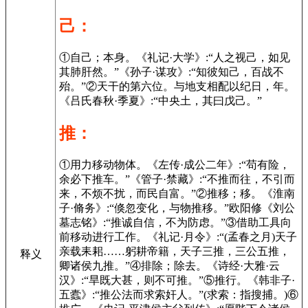
己：
①自己；本身。《礼记·大学》:“人之视己，如见
其肺肝然。”《孙子·谋攻》:“知彼知己，百战不
殆。”②天干的第六位。与地支相配以纪日，年。
《吕氏春秋·季夏》:“中央土，其曰戊己。”
推：
①用力移动物体。《左传·成公二年》:“苟有险，
余必下推车。”《管子·禁藏》:“不推而往，不引而
来，不烦不扰，而民自富。”②推移；移。《淮南
子·脩务》:“倏忽变化，与物推移。”欧阳修《刘公
墓志铭》:“推诚自信，不为防虑。”③借助工具向
前移动进行工作。《礼记·月令》:“(孟春之月)天子
亲载耒耜……躬耕帝籍，天子三推，三公五推，
释义
卿诸侯九推。”④排除；除去。《诗经·大雅·云
汉》:“旱既大甚，则不可推。”⑤推行。《韩非子·
五蠹》:“推公法而求索奸人。”(求索：指搜捕。)⑥