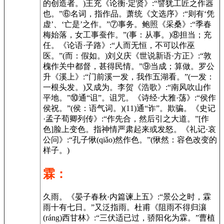
的创造者。)王充《论衡·定贤》:“譬犹工匠之作器
也。”⑥名词，指作品。萧统《文选序》:“则有‘凭
虚’、‘亡是’之作。”⑦事务。鲍照《采桑》:“季春
梅始落，女工事蚕作。”(事：从事。)⑧担当；充
任。《论语·子路》:“人而无恒，不可以作巫
医。”(而：假如。)刘义庆《世说新语·方正》:“敦
槐作关中都督，甚得民情。”⑨当成；算做。罗公
升《溪上》:“门前溪一发，我作五湖看。”(一发：
一根头发。)又成为。李贺《浩歌》:“南风吹山作
平地。”⑩通“诅”。诅咒。《诗经·大雅·荡》:“侯作
侯祝。”(侯：语气词。)(11)通“诈”。欺骗。《史记
·孟子荀卿列传》:“作先合，然后引之大道。”[作
色]脸上变色。指神情严肃起来或发怒。《礼记·哀
公问》:“孔子愀(qiǎo)然作色。”(愀然：容色改变的
样子。)
霖：
久雨。《晏子春秋·内篇谏上五》:“景公之时，霖
雨十有七日。”又泛指雨。杜甫《阻雨不得归瀼
(ráng)西甘林》:“三伏适已过，骄阳化为霖。”曹植