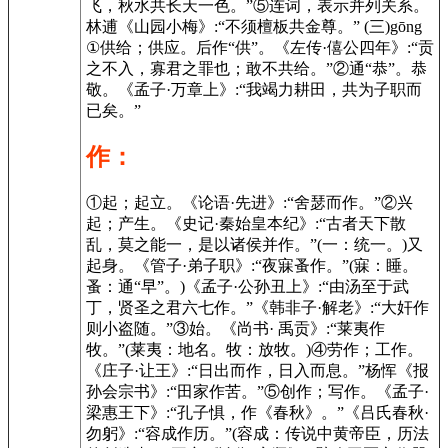
飞，秋水共长天一色。”⑤连词，表示并列关系。
林逋《山园小梅》:“不须檀板共金尊。” (三)gōng
①供给；供应。后作“供”。《左传·僖公四年》:“贡
之不入，寡君之罪也；敢不共给。”②通“恭”。恭
敬。《孟子·万章上》:“我竭力耕田，共为子职而
已矣。”
作：
①起；起立。《论语·先进》:“舍瑟而作。”②兴
起；产生。《史记·秦始皇本纪》:“古者天下散
乱，莫之能一，是以诸侯并作。”(一：统一。)又
起身。《管子·弟子职》:“夜寐蚤作。”(寐：睡。
蚤：通“早”。)《孟子·公孙丑上》:“由汤至于武
丁，贤圣之君六七作。”《韩非子·解老》:“大奸作
则小盗随。”③始。《尚书· 禹贡》:“莱夷作
牧。”(莱夷：地名。牧：放牧。)④劳作；工作。
《庄子·让王》:“日出而作，日入而息。”杨恽《报
孙会宗书》:“田家作苦。”⑤创作；写作。《孟子·
梁惠王下》:“孔子惧，作《春秋》。”《吕氏春秋·
勿躬》:“容成作历。”(容成：传说中黄帝臣，历法