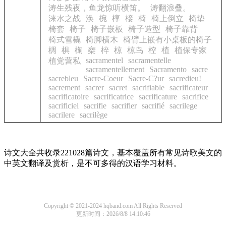
涛生残夜，鱼龙惊听横笛。
涛翻浪叠。
涞水之战
涣
椀
椁
椄
椅
椅上倒立
椅垫
椅套
椅子
椅子嵌板
椅子造型
椅子靠背
椅式雪橇
椅脚横木
椅臂上嵌有小桌板的椅子
椆
椇
椈
椉
椊
椋
椋鸟
椌
植
植保专家
sacramentel
sacramentelle
植党营私
sacramentellement
Sacramento
sacre
sacrebleu
Sacre-Coeur
Sacre-C?ur
sacredieu!
sacrement
sacrer
sacret
sacrifiable
sacrificateur
sacrificatoire
sacrificatrice
sacrificature
sacrifice
sacrificiel
sacrifie
sacrifier
sacrifié
sacrilege
sacrilere
sacrilège
诗文大全共收录221028篇诗文，基本覆盖所有常见诗歌美文的
中英文翻译及赏析，是不可多得的汉语学习材料。
Copyright © 2021-2024 hqband.com All Rights Reserved
更新时间：2026/8/8 14:10:46