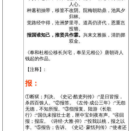
人心。
种蕙初抽带，移篁不改阴。院梅朝助鼎，池凤夕
归林。
觉路经中得，沧洲梦里寻。道高仍济代，恩重岂
投簪。
报国谁知己，推贤共作霖。
兴来文雅振，清韵掷
双金。
《奉和杜相公移长兴宅，奉呈元相公》唐朝诗人
钱起的作品。
【注释】:
报：
①断狱；判决。《史记·酷吏列传》:“是日皆报，
杀四百馀人。”②报答。《左传·成公三年》:“无怨
无德，不知所报。”③指报复。陆游《长歌
行》:“国仇未报壮士老，匣中宝剑夜有声。”④回
报；报应。《诗经·大雅·抑》:“投我以桃，报之以
李。”⑤报告；告诉。《史记· 蒙恬列传》:“使者还