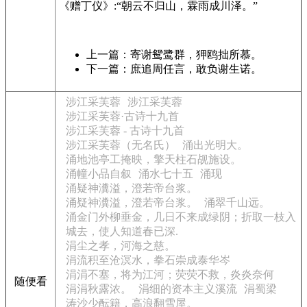
《赠丁仪》:“朝云不归山，霖雨成川泽。”
上一篇：寄谢鸳鹭群，狎鸥拙所慕。
下一篇：庶追周任言，敢负谢生诺。
涉江采芙蓉
涉江采芙蓉
涉江采芙蓉·古诗十九首
涉江采芙蓉 - 古诗十九首
涉江采芙蓉（无名氏）
涌出光明大。
涌地池亭工掩映，擎天柱石觇施设。
涌幢小品自叙
涌水七十五
涌现
涌疑神瀵溢，澄若帝台浆。
涌疑神瀵溢，澄若帝台浆。
涌翠千山远。
涌金门外柳垂金，几日不来成绿阴；折取一枝入
城去，使人知道春已深.
涓尘之孝，河海之慈。
涓流积至沧溟水，拳石崇成泰华岑
涓涓不塞，将为江河；荧荧不救，炎炎奈何
随便看
涓涓秋露浓。
涓细的资本主义溪流
涓蜀梁
涛沙少酝籍，高浪翻雪屋。