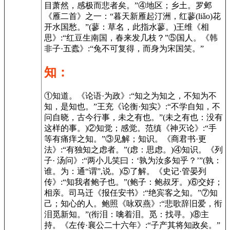
目萧然，感极而悲者矣。”④地区；乡土。罗邺
《雁二首》之一：“暮天新雁起汀洲，红蓼(liǎo)花
开水国愁。”(蓼：草名，此指水蓼。)王维《相
思》:“红豆生南国，春来发几枝？”⑤国人。《韩
非子·五蠹》:“兔不可复得，而身为宋国笑。”
知：
①知道。《论语·为政》:“知之为知之，不知为不
知，是知也。”王充《论衡·知实》:“不学自知，不
问自晓，古今行事，未之有也。”(未之有也：没有
这样的事。)②知觉；感觉。范缜《神灭论》:“手
等有痛痒之知。”③见解；知识。《商君书·更
法》:“有独知之虑者。”(虑：思虑。)④知识。《列
子· 汤问》:“两小儿笑曰：‘孰为汝多知乎？’”(孰：
谁。为：通“谓”,说。)⑤了解。《史记·管晏列
传》:“知我者鲍子也。”(鲍子：鲍叔牙。)⑥交好；
相亲。司马迁《报任安书》:“绝宾客之知。”⑦知
己；知心的人。鲍照《咏双燕》:“悲歌辞旧爱，衔
泪觅新知。”(衔泪：噙着泪。觅：找寻。)⑧主
持。《左传·襄公二十六年》:“子产其将知政矣。”