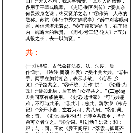
山》:“大夫不均，我从事独贤。”⑥对人的敬称，
多用于平辈或晚辈。《史记·刺客列传》:“妾其奈
何畏殁身之诛，终灭贤弟之名！”⑦作第二人称的
敬称。苏轼《李行中秀才醉眠亭》:“醉中对客眠何
害，须信陶潜未若贤。”⑧车毂贯穿的孔，在车辐
内一端略大的称贤。《周礼·考工纪·轮人》:“五分
其毂之长，去一以为贤。”
共：
(一)①拱璧。古代象征法权、法、法度。后
作“珙”。《诗经·商颂·长发》:“受小共大共。”②拱
手。两手在胸前相合，表示恭敬。《论语· 乡
党》:“子路共之。”③环绕。后作“拱”。《论语·为
政》:“譬如北辰，居其所而众星共之。” (二)gòng
①共同享有或使用。《史记·越世家》:“可与共患
难，不可与共乐。”②共计；总共。魏学洢《核舟
记》:“旁开小窗，左右为四，共八扇。”③副词。
全；皆。《史记·高祖本纪》:“沛今共诛令，择子
弟可立者立之。”④介词。引进动作涉及；和；
跟；与；同。王勃《滕王阁序》:“落霞与孤鹜齐