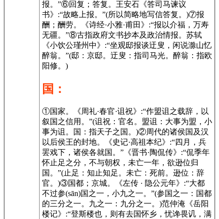
报。”⑥回复；答复。王安石《答司马谏议
书》:“故略上报。”(所以简略地写信答复。)⑦报
酬；酬劳。《诗经·小雅·甫田》:“报以介福，万寿
无疆。”⑧古指政府文书抄本及政治情报。苏轼
《小饮公瑾州中》:“坐观邸报谈迂叟，闲说滁山忆
醉翁。”(邸：京邸。迂叟：指司马光。醉翁：指欧
阳修。)
国：
①国家。《周礼·春官·诅祝》:“作盟诅之载辞，以
叙国之信用。”(诅祝：官名。盟诅：大事为盟，小
事为诅。国：指天子之国。)②周代的诸侯国及汉
以后侯王的封地。《史记·高祖本纪》:“四月，兵
罢戏下，诸侯各就国。”《晋书·陶侃传》:“侃季年
怀止足之分，不与朝权，未亡一年，欲逊位归
国。”(止足：知止知足。未亡：死前。逊位：辞
官。)③国都；京城。《左传 · 隐公元年》:“大都
不过参(sān)国之一，小九之一。”(参国之一：国都
的三分之一。九之一：九分之一。)范仲淹《岳阳
楼记》:“登斯楼也，则有去国怀乡，忧谗畏讥，满