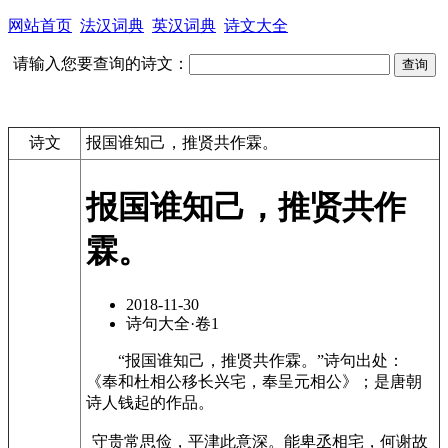
网站首页
法汉词典
英汉词典
诗文大全
请输入您要查询的诗文：
诗文
报国谁知己，推贤共作霖。
报国谁知己，推贤共作
霖。
2018-11-30
诗句大全·卷1
“报国谁知己，推贤共作霖。”诗句出处：
《奉和杜相公移长兴宅，奉呈元相公》；是唐朝
诗人钱起的作品。
守贵常思俭，平津此意深。能卑丞相宅，何谢故