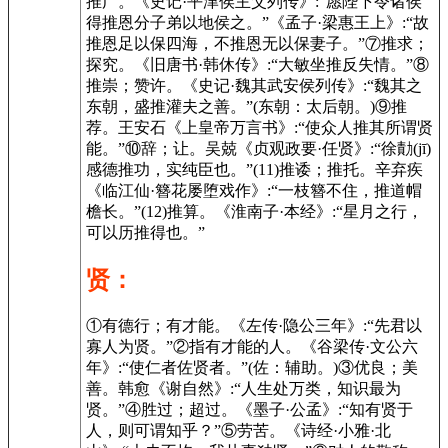
推广。《史记·平津侯主父列传》:“愿陛下令诸侯
得推恩分子弟以地侯之。”《孟子·梁惠王上》:“故
推恩足以保四海，不推恩无以保妻子。”⑦推求；
探究。《旧唐书·韩休传》:“大敏坐推反失情。”⑧
推崇；赞许。《史记·魏其武安侯列传》:“魏其之
东朝，盛推灌夫之善。”(东朝：太后朝。)⑨推
荐。王安石《上皇帝万言书》:“使众人推其所谓贤
能。”⑩辞；让。吴兢《贞观政要·任贤》:“徐勣(jī)
感德推功，实纯臣也。”(11)推诿；推托。辛弃疾
《临江仙·簪花屡堕戏作》:“一枝簪不住，推道帽
檐长。”(12)推算。《淮南子·本经》:“星月之行，
可以历推得也。”
贤：
①有德行；有才能。《左传·隐公三年》:“先君以
寡人为贤。”②指有才能的人。《谷梁传·文公六
年》:“使仁者佐贤者。”(佐：辅助。)③优良；美
善。韩愈《谢自然》:“人生处万类，知识最为
贤。”④胜过；超过。《墨子·公孟》:“知有贤于
人，则可谓知乎？”⑤劳苦。《诗经·小雅·北