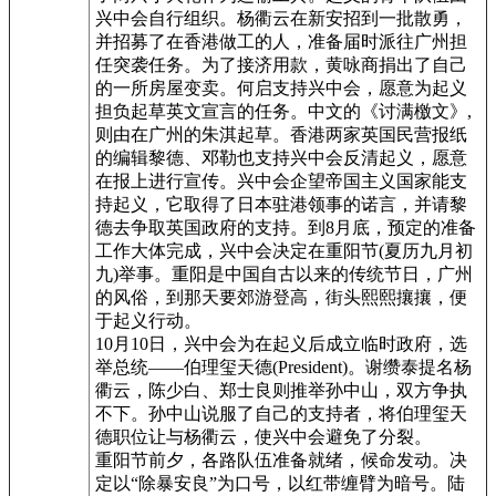
兴中会自行组织。杨衢云在新安招到一批散勇，
并招募了在香港做工的人，准备届时派往广州担
任突袭任务。为了接济用款，黄咏商捐出了自己
的一所房屋变卖。何启支持兴中会，愿意为起义
担负起草英文宣言的任务。中文的《讨满檄文》,
则由在广州的朱淇起草。香港两家英国民营报纸
的编辑黎德、邓勒也支持兴中会反清起义，愿意
在报上进行宣传。兴中会企望帝国主义国家能支
持起义，它取得了日本驻港领事的诺言，并请黎
德去争取英国政府的支持。到8月底，预定的准备
工作大体完成，兴中会决定在重阳节(夏历九月初
九)举事。重阳是中国自古以来的传统节日，广州
的风俗，到那天要郊游登高，街头熙熙攘攘，便
于起义行动。
10月10日，兴中会为在起义后成立临时政府，选
举总统——伯理玺天德(President)。谢缵泰提名杨
衢云，陈少白、郑士良则推举孙中山，双方争执
不下。孙中山说服了自己的支持者，将伯理玺天
德职位让与杨衢云，使兴中会避免了分裂。
重阳节前夕，各路队伍准备就绪，候命发动。决
定以“除暴安良”为口号，以红带缠臂为暗号。陆