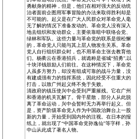
勇献身的精神，但是，他们在相对强大的反动统
治者面前企图用军事冒险的办法来取得胜利却是
不可能的。起义是在广大人民群众对革命党人毫
无了解的情况下准备发动的。革命党人没有深入
地去组织和发动群众，主要依靠暗中联络会党、
绿林和军队。这些力量与革命党的联系是很松懈
的，革命党人只能与其上层人物发生关系。革命
党人自行组织群众时，也不用革命主张去教育他
们。杨衢云在香港招兵，就诡称是省城“招勇”,以
十块洋钱鼓励人们前往。在这种情况下，革命党
人虽多方努力，却没有组成可靠的战斗力量，没
有建成强有力的指挥系统，因此经受不住重大的
打击，以致广州起义终不免于失败。
清政府的镇压使兴中会受到严重摧残。它在广州
和香港的机关瓦解了。骨干星散，部分人从此脱
离了革命运动，兴中会暂时无力再举行起义。但
是，资产阶级革命党人作为中国政治舞台上一股
新的力量，开始受到国内外的注视。在日本的报
纸上，就出现了“中国革命党孙逸仙”等字样，孙
中山从此成了著名人物。