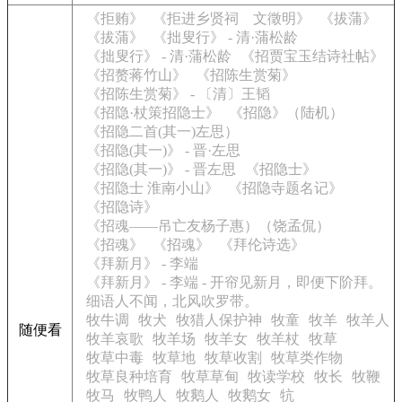
《拒贿》
《拒进乡贤祠 文徵明》
《拔蒲》
《拔蒲》
《拙叟行》 - 清·蒲松龄
《拙叟行》 - 清·蒲松龄
《招贾宝玉结诗社帖》
《招赘蒋竹山》
《招陈生赏菊》
《招陈生赏菊》 - 〔清〕王韬
《招隐·杖策招隐士》
《招隐》（陆机）
《招隐二首(其一)左思）
《招隐(其一)》 - 晋·左思
《招隐(其一)》 - 晋左思
《招隐士》
《招隐士 淮南小山》
《招隐寺题名记》
《招隐诗》
《招魂——吊亡友杨子惠）（饶孟侃）
《招魂》
《招魂》
《拜伦诗选》
《拜新月》 - 李端
《拜新月》 - 李端 - 开帘见新月，即便下阶拜。
细语人不闻，北风吹罗带。
牧牛调
牧犬
牧猎人保护神
牧童
牧羊
牧羊人
随便看
牧羊哀歌
牧羊场
牧羊女
牧羊杖
牧草
牧草中毒
牧草地
牧草收割
牧草类作物
牧草良种培育
牧草草甸
牧读学校
牧长
牧鞭
牧马
牧鸭人
牧鹅人
牧鹅女
牨