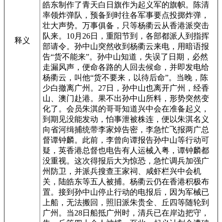
皓东制作了青天白日旗作为起义军的旗帜。陈清
率领炸弹队，预备到时往各军事要点投掷炸弹，
壮大声势。万事俱备，只等杨衢云从香港派突击
队来。10月26日，重阳节到，各部都派人到指挥
释义
部请令。孙中山突然收到杨衢云来电，用暗语报
告“货不能来”。孙中山知道，失误了日期，必然
走漏风声，便命各路的人回去候命，并即发电给
杨衢云，叫他“货不要来，以待后命”。当晚，陈
少白撤离广州。27日，孙中山也离开广州，经香
山、澳门赴港。果不出孙中山所料，形势突然变
化了。会员朱淇的哥哥知道兴中会在准备起义，
到期见没能发动，怕事泄被株连，便以朱淇名义
向省河缉捕统带李家焯告密，李急忙飞报两广总
督谭钟麟。此前，李曾向谭报告孙中山等行动可
疑，英香港总督也电告有人运械入粤，谭钟麟都
没重视。这次得报后大为惊恐，急忙调兵加强广
州防卫，并派兵搜查王家祠、咸虾栏兴中会机
关，陆皓东等五人被捕。杨衢云仍在香港积极布
置。接到孙中山停止行动的电报后，因为军械已
上船，无法搬回，照旧派朱贵全、丘四等随轮到
广州。当28日船抵广州时，清兵已在岸边把守，