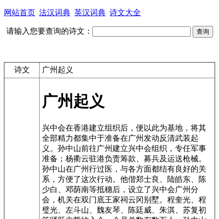
网站首页
法汉词典
英汉词典
诗文大全
请输入您要查询的诗文：
诗文
广州起义
广州起义
兴中会在香港建立组织后，便以此为基地，将其
全部精力都集中于准备在广州发动反清武装起
义。孙中山前往广州建立兴中会组织，专任军事
准备；杨衢云驻港负责筹款、募兵及运送枪械。
孙中山在广州行过医，与各方面都结有良好的关
系，方便了这次行动。他偕郑士良、陆皓东、陈
少白、邓荫南等抵穗后，设立了兴中会广州分
会，机关在双门底王家祠云冈别墅。程奎光、程
璧光、左斗山、魏友琴、陈廷威、朱淇、苏复初