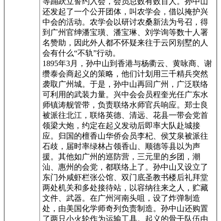
等踊跃立誓约入会，会员总数有数百人。孙中山
还发起了一个公开团体，叫农学会，借以掩护兴
中会的活动。农学会以研讨农桑新法为号召，得
到广州官绅潘宝璜、潘宝琳、刘学询等数十人署
名赞助，因此外人都不怀疑来往于云冈别墅的人
会有什么“不轨”行动。
1895年3月，孙中山到香港与杨衢云、黄咏商、谢
缵泰会商起义的策略，他们计划用三千精兵突然
袭取广州城。于是，孙中山再回广州，广泛联络
可利用的武装力量。兴中会会员程奎光任广东水
师镇涛舰管带，负责联络水师官兵响应。郑士良
被派往北江，联络英德、清远、花县一带会党首
领梁大炮，约定在起义发动后即率大队赴城接
应。归国的檀香山华侨会员李杞、侯艾泉被派往
石歧，届时率绿林占领香山、顺德等县以为声
援。其他如广州的巡防营，三元里的乡团，潮
汕、惠州的会党，都联络上了。孙中山又设立了
东门外咸虾栏张公馆、双门底圣教书楼后礼拜堂
两处机关和多处接待站，以容纳往来之人，贮藏
文件、武器。在广州河南头咀，设了炸弹制造
处，由美国化学师奇列负责制造。孙中山还购置
了两只小火轮作为运输工具。起义的骨干队伍由