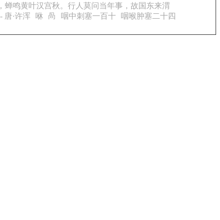
夕，蝉鸣黄叶汉宫秋。行人莫问当年事，故国东来渭
 唐·许浑
咻
咼
咽中刺塞一百十
咽喉肿塞二十四