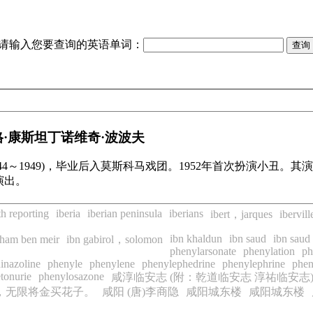
请输入您要查询的英语单词：
·康斯坦丁诺维奇·波波夫
44～1949)，毕业后入莫斯科马戏团。1952年首次扮演小丑
演出。
th reporting
iberia
iberian peninsula
iberians
ibert，jarques
ibervil
ibn khaldun
ibn saud
ibn saud
ham ben meir
ibn gabirol，solomon
phenylarsonate
phenylation
ph
inazoline
phenyle
phenylene
phenylephedrine
phenylephrine
phen
tonurie
phenylosazone
咸淳临安志 (附：乾道临安志 淳祐临安志
，无限将金买花子。
咸阳 (唐)李商隐
咸阳城东楼
咸阳城东楼