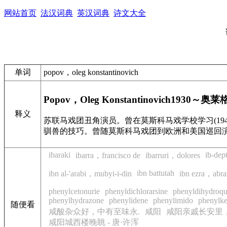
网站首页
法汉词典
英汉词典
诗文大全
单词
popov，oleg konstantinovich
Popov，Oleg Konstantinovich
1930～
奥莱格
释义
苏联马戏团丑角演员。曾在莫斯科马戏学校学习(19
驯兽的技巧。曾随莫斯科马戏团到欧洲和美国巡回
ibaraki
ib-dep
ibarra，francisco de
ibarruri，dolores
ibn battutah
ibn al-'arabi，mubyi-i-din
ibn ezra，abra
phenylcetonurie
phenyldichlorarsine
phenyldihydroqu
phenylhydrazone
phenylidene
phenylimido
phenylke
随便看
咸酸杂众好，中有至味永.
咸阳
咸阳亲戚长安里
咸阳城西楼晚眺 - 唐·许浑