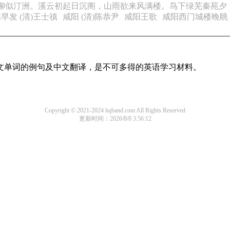
蒹葭杨柳似汀洲。溪云初起日沉阁，山雨欲来风满楼。鸟下绿芜秦苑
早发 (清)王士禛
咸阳 (清)陈恭尹
咸阳王歌
咸阳西门城楼晚眺 -
英文单词的例句及中文翻译，是不可多得的英语学习材料。
Copyright © 2021-2024 hqband.com All Rights Reserved
更新时间：2026/8/8 3:56:12