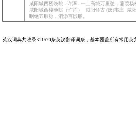
咸阳城西楼晚眺 - 许浑 - 一上高城万里愁，
咸阳城西楼晚眺（许浑）
咸阳怀古 (唐)韦庄
咸阳
咽绝五脏脉，消渗百骸脂。
英汉词典共收录311570条英汉翻译词条，基本覆盖所有常用