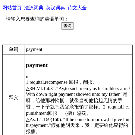
网站首页
法汉词典
英汉词典
诗文大全
请输入您要查询的英语单词：
单词
payment
payment
n.
1.requital,recompense 回报，酬报。
△3H.VI.1.4.31:“Ay,to such mercy as his ruthless arm /
With down-right payment showed unto my father.”是
释义
呀，给他那种怜悯，就像当初他抬起无情的手
臂，一下子就把我父亲报销了那样。2. requital,i.e.
punishment回报，（指）惩罚。
△As.1.1.169(160): “If he come to-morrow,I'll give him
hispayment.”假如他明天来，我一定要给他应得的
报酬。