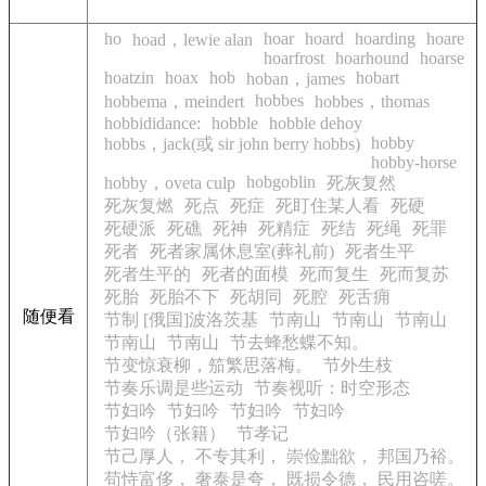
ho
hoar
hoard
hoarding
hoare
hoad，lewie alan
hoarfrost
hoarhound
hoarse
hoatzin
hoax
hob
hobart
hoban，james
hobbes
hobbema，meindert
hobbes，thomas
hobbididance:
hobble
hobble dehoy
hobby
hobbs，jack(或 sir john berry hobbs)
hobby-horse
hobgoblin
hobby，oveta culp
死灰复然
死灰复燃
死点
死症
死盯住某人看
死硬
死硬派
死礁
死神
死精症
死结
死绳
死罪
死者
死者家属休息室(葬礼前)
死者生平
死者生平的
死者的面模
死而复生
死而复苏
死胎
死胎不下
死胡同
死腔
死舌痈
随便看
节制 [俄国]波洛茨基
节南山
节南山
节南山
节南山
节南山
节去蜂愁蝶不知。
节变惊衰柳，笳繁思落梅。
节外生枝
节奏乐调是些运动
节奏视听：时空形态
节妇吟
节妇吟
节妇吟
节妇吟
节妇吟（张籍）
节孝记
节己厚人， 不专其利， 崇俭黜欲， 邦国乃裕。
苟恃富侈， 奢泰是夸， 既损令德， 民用咨嗟。