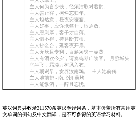
主人东皋上。
主人何为言少钱，径须沽取对君酌。
主人善止客，柯烂忘归年。
主人坦然意，昼夜安寝寤。
主人好事，应许玳筵开，歌眉敛。
主人恩则厚，客子才自薄。
主人惜不得，持斧断其根。
主人拂金台，延客夜开扉。
主人无厌且专利，百斛须臾一壶费。
主人有酒欢今夕，请奏鸣琴广陵客。 月照城头
乌半飞，霜凄万树风入衣。
主人朝谒早，贪养汝南鸡。
主人池前鹤
主人池前鹤 - 南北朝·吴均
主人能纵酒，一醉且忘忧。
英汉词典共收录311570条英汉翻译词条，基本覆盖所有常用英
文单词的例句及中文翻译，是不可多得的英语学习材料。