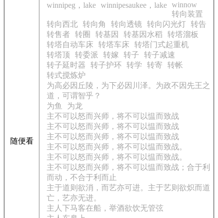
winnow
winnipeg，lake
winnipesaukee，lake
转向装置
转向西北
转向角
转向透镜
转向闪光灯
转告
转售者
转圈
转基因
转基因水稻
转塔溜板
转塔自动车床
转塔车床
转塔门式起重机
转塔顶
转委派
转嫁
转子
转子减速
转子延时器
转子护环
转学
转寄
转帐
转式搅炼炉
为高必因丘陵，为下必因川泽。为政不因先王之
道，可谓智乎？
为鱼
为龙
主不可以怒而兴师，将不可以愠而致战
主不可以怒而兴师，将不可以愠而致战
主不可以怒而兴师，将不可以愠而致战
随便看
主不可以怒而兴师，将不可以愠而致战。
主不可以怒而兴师，将不可以愠而致战。
主不可以怒而兴师，将不可以愠而致战；合于利
而动，不合于利而止
主于道则欲消，而艺亦可进。主于艺则欲炽而道
亡，艺亦无进。
主人下马客在船，举酒欲饮无管弦