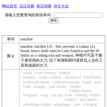
网站首页
法汉词典
英汉词典
诗文大全
请输入您要查询的英语单词：
单词
machete
machete /ma'tfeti US: -'Jeti; mo't/ete/ n cutlass (2);
broad, heavy knife used in Latin America and the W
Indies as a cutting tool and weapon. 种植可可及干揶
释义
子者所用的大刀; 拉丁券洲和西印度群岛人当作工
具和成器的大刀。
winds
wind scorpion
windsor
wind tunnel
windsor，wallis warfield，duchess of
windward islands
windward passage
windy
wine
wing
winged
wingate，orde charles
winged victory
wingham:
wink
winking
winkle
wing，aircraft
winkler，hans gunter
winnebago indians
winnipeg
winnebago，lake