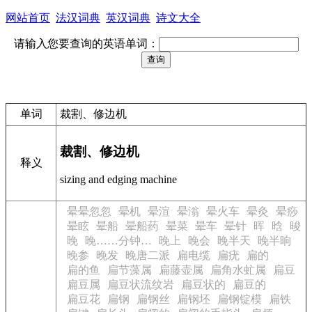
网站首页
法汉词典
英汉词典
诗文大全
请输入您要查询的英语单词：
单词
裁割、修边机
裁割、修边机
释义
sizing and edging machine
晕晕忽忽
晕机
晕渲
晕滃
晕火车
晕灸
晕痧
晕眩
晕船
晕船药
晕菜
晕车
晕针
晖
晗
晙
晚
晚……分钟…
晚上
晚会
晚半天
晚半晌
晚参
晚发
晚唐二派
扁电缆
扁疣
扁的
扁的鱼
扁节藻属
扁藤壶属
扁角水虻属
扁豆
扁豆属
扁豆状流纹岩
扁豆状的
扁豆的
扁豆花
扁钢
扁钢丝
扁钢坯
扁钢锭模
扁铁