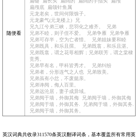
扁键
扁长头
扁阔的
扁阔的手指头
扁颅
扁颅底
扁颌针鱼属
元龙老矣，世间何限馀子。
元龙豪气(元龙楼上)
兄
兄九江兮弟三峡，悲羽化之难齐。
兄弟
随便看
兄弟不睦，则子侄不爱。
兄弟争雁
兄弟争雁
兄弟可存半，空为亡者惜。
兄弟姐妹要和睦
兄弟既具，和乐且孺。
兄弟既翕，和乐且湛。
兄弟既翕，谓之花萼相辉；兄弟联芳，谓之棠棣
竞秀。
兄弟早有名，甲科皆秀才。
兄弟纠纷
兄弟者，分形连气之人也
兄弟致美。
兄弟虽有小忿，不废懿亲。
兄弟谗阋，侮人百里。
兄弟远沦居，妻子成异域。
兄弟阋于墙，外御其侮
兄弟阋于墙，外御其侮
兄弟阋于墙，外御其务.
兄弟阋于墙，外御其务.
兄弟阋于墙，外御其务。
英汉词典共收录311570条英汉翻译词条，基本覆盖所有常用英