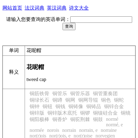
网站首页
法汉词典
英汉词典
诗文大全
请输入您要查询的英语单词：
单词
花呢帽
花呢帽
释义
tweed cap
铜筋铁骨
铜管乐
铜管乐器
铜管重奏团
铜绿长石
铜罇
铜网
铜网导辊
铜色
铜蛇
铜钟
铜钮
铜钱
铜铸像
铜铸品
铜锌合金
铜锌版
铜锌版木底托
铜锣
铜镍硅合金
铜镜
normé
铜阳极棒
铜香炉
铜驼荆棘
铜鼓
normé, e
normée
norois
norrain
norrain, e
norraine
nor(r)ois
nor(r)ois, e
nor(r)oise
norvegien