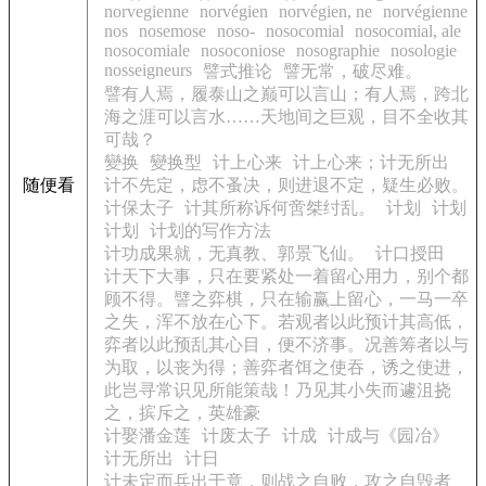
norvegienne
norvégien
norvégien, ne
norvégienne
nos
nosemose
noso-
nosocomial
nosocomial, ale
nosocomiale
nosoconiose
nosographie
nosologie
nosseigneurs
譬式推论
譬无常，破尽难。
譬有人焉，履泰山之巅可以言山；有人焉，跨北
海之涯可以言水……天地间之巨观，目不全收其
可哉？
變换
變换型
计上心来
计上心来；计无所出
随便看
计不先定，虑不蚤决，则进退不定，疑生必败。
计保太子
计其所称诉何啻桀纣乱。
计划
计划
计划
计划的写作方法
计功成果就，无真教、郭景飞仙。
计口授田
计天下大事，只在要紧处一着留心用力，别个都
顾不得。譬之弈棋，只在输赢上留心，一马一卒
之失，浑不放在心下。若观者以此预计其高低，
弈者以此预乱其心目，便不济事。况善筹者以与
为取，以丧为得；善弈者饵之使吞，诱之使进，
此岂寻常识见所能策哉！乃见其小失而遽沮挠
之，摈斥之，英雄豪
计娶潘金莲
计废太子
计成
计成与《园冶》
计无所出
计日
计未定而兵出于竟，则战之自败，攻之自毁者