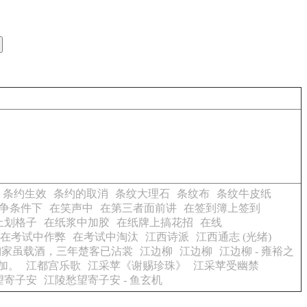
条约生效
条约的取消
条纹大理石
条纹布
条纹牛皮纸
争条件下
在笑声中
在第三者面前讲
在签到簿上签到
上划格子
在纸浆中加胶
在纸牌上搞花招
在线
在考试中作弊
在考试中淘汰
江西诗派
江西通志 (光绪)
陶家虽载酒，三年楚客已沾裳
江边柳
江边柳
江边柳 - 雍裕之
加。
江都宫乐歌
江采苹《谢赐珍珠》
江采苹受幽禁
望寄子安
江陵愁望寄子安 - 鱼玄机