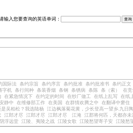
请输入您要查询的英语单词：
约国际法
条约宗旨
条约序言
条约批准
条约批准书
条约正文
铸字机
条行间种
条装香烟
条钢
条锈病
条陈
条（索）
在竞
的
在紧急情况下
在约定的时间
在纱厂做工
在纸上乱写
在纸
安静中
在维修部工作
在美国
在群情欢腾之中
在翻译中窘住
还是吴柏松？我选陆杨
江边枫落菊花黄，少长登高一望乡.九日
悲
江郎才尽
江郎才尽
江郎才尽 江淹
江郡将何匹，天都亦未
阴浮远堂
江陵、夷陵之战
江陵女歌
江陵愁望寄子安
江陵愁