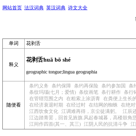
网站首页
法汉词典
英汉词典
诗文大全
单词
花剥舌
花剥舌
huā bō shé
释义
geographic tongue;lingua geographia
条约义务
条约保障
条约再保险
条约参加国
条
条纹玛瑙(七月；爱情)
条纹画笔
条行耕作
条行
在管辖范围之内
在粗索上涂沥青
在粪便上生长
随便看
在经济衰退时期
在经过时
在结网的蜘蛛
在绝对
江西饮食文化
江调难再得，京尘徒满躬。
江辰
江边踏青罢，回首见旌旗.风起春城暮，高楼鼓角
江间作四首(其一、其三)
江阴人民的抗清斗争
江