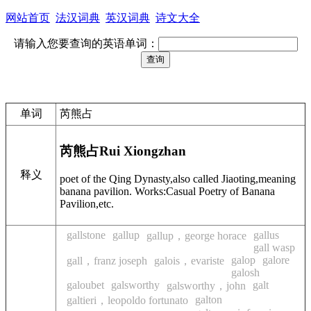
网站首页
法汉词典
英汉词典
诗文大全
请输入您要查询的英语单词：
单词
芮熊占
芮熊占
Rui Xiongzhan
释义
poet of the Qing Dynasty,also called Jiaoting,meaning
banana pavilion. Works:Casual Poetry of Banana
Pavilion,etc.
gallstone
gallup
gallus
gallup，george horace
gall wasp
galop
galore
gall，franz joseph
galois，evariste
galosh
galoubet
galsworthy
galt
galsworthy，john
galton
galtieri，leopoldo fortunato