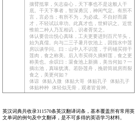
攘臂抵掌，矢志奋心，天下事也不是这般人干
底。干天下事者，智深勇沉，神闲气定。有所不
言，言必当；有所不为，为必成。不自好而露
才，不轻试以幸功。此真才也，世鲜识之。近世
惟前二种人乃互相讥，识者胥笑之。
体认要尝出悦心真味，工夫更要进到百尺竿头，
始为真儒。向与二三子暑月饮池上，因指水中莲
房以谈学问。曰：山中人不识莲，于药铺买得干
莲肉，食之称美。后入市买得久摘鲜莲，食之更
称美也。余叹曰：渠食池上新摘，美当何如？一
摘出池，真味犹漓。若卧莲舟，挽碧筒就房而裂
食之，美更何如？
体谅
体贴入微
体贴大哥
体贴孔子
体贴孔子
体贴种种
体轻似无骨，观者皆耸神。
英汉词典共收录311570条英汉翻译词条，基本覆盖所有常用英
文单词的例句及中文翻译，是不可多得的英语学习材料。