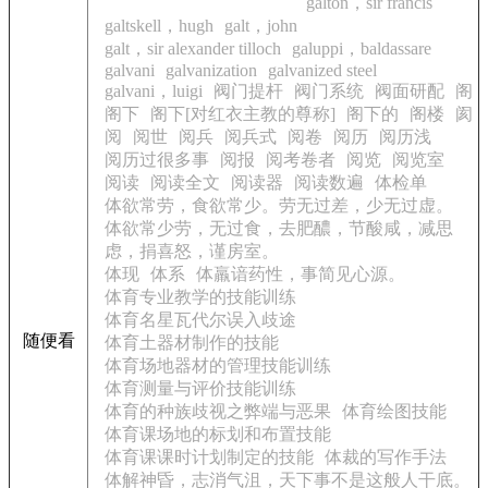
galton，sir francis
galtskell，hugh
galt，john
galt，sir alexander tilloch
galuppi，baldassare
galvani
galvanization
galvanized steel
galvani，luigi
阀门提杆
阀门系统
阀面研配
阁
阁下
阁下[对红衣主教的尊称]
阁下的
阁楼
阂
阅
阅世
阅兵
阅兵式
阅卷
阅历
阅历浅
阅历过很多事
阅报
阅考卷者
阅览
阅览室
阅读
阅读全文
阅读器
阅读数遍
体检单
体欲常劳，食欲常少。劳无过差，少无过虚。
体欲常少劳，无过食，去肥醲，节酸咸，减思
虑，捐喜怒，谨房室。
体现
体系
体羸谙药性，事简见心源。
体育专业教学的技能训练
体育名星瓦代尔误入歧途
随便看
体育土器材制作的技能
体育场地器材的管理技能训练
体育测量与评价技能训练
体育的种族歧视之弊端与恶果
体育绘图技能
体育课场地的标划和布置技能
体育课课时计划制定的技能
体裁的写作手法
体解神昏，志消气沮，天下事不是这般人干底。