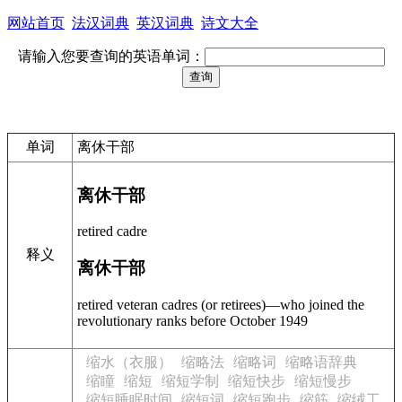
网站首页
法汉词典
英汉词典
诗文大全
请输入您要查询的英语单词：
单词
离休干部
离休干部
retired cadre
释义
离休干部
retired veteran cadres (or retirees)—who joined the
revolutionary ranks before October 1949
缩水（衣服）
缩略法
缩略词
缩略语辞典
缩瞳
缩短
缩短学制
缩短快步
缩短慢步
缩短睡眠时间
缩短词
缩短跑步
缩筋
缩绒工