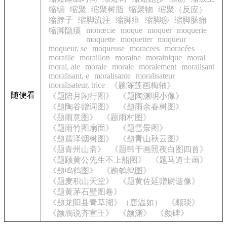
缩编
缩聚
缩聚树脂
缩聚物
缩聚（反应）
缩脖子
缩脚流注
缩脚疽
缩脚痧
缩脚肠痈
monœcie
moque
moquer
moquerie
缩脚隐痰
moquette
moquetter
moqueur
moqueur, se
moqueuse
moracees
moracées
moraille
moraillon
moraine
morainique
moral
moral, ale
morale
morale
moralement
moralisant
moralisant, e
moralisante
moralisateur
moralisateur, trice
《题陈莲画梅轴》
随便看
《题陪月闲行图》
《题陶渊明小像》
《题陶谷赠词图》
《题雨余春树图》
《题雨意图》
《题雨村图》
《题雨竹图扇面》
《题雪景图》
《题震泽烟树图》
《题青山秋云图》
《题青州山斋》
《题韩干画照夜白图四首》
《题顾黄公先生不上船图》
《题马道士画》
《题鸣鹤图》
《题鹌鹑图》
《题麦积山天堂》
《题黄佐廷赠尉遗像》
《题黄茅石壁图卷》
《题龙阳县青草湖》（唐温如）
《颙琰》
《颜斶说齐宣王》
《颜渊》
《颜碑》