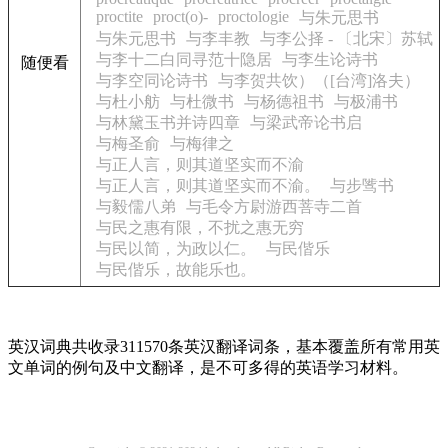
proctite
proct(o)-
proctologie
与朱元思书
与朱元思书
与李丰教
与李公择 - 〔北宋〕苏轼
与李十二白同寻范十隐居
与李生论诗书
随便看
与李空同论诗书
与李贺共饮）（[台湾]洛夫）
与杜小舫
与杜微书
与杨德祖书
与极浦书
与林黛玉书并诗四章
与梁武帝论书启
与梅圣俞
与梅律之
与正人言，则其道坚实而不渝
与正人言，则其道坚实而不渝。
与步骘书
与毅儒八弟
与毛令方尉游西菩寺二首
与民之惠有限，不扰之惠无穷
与民以简，为政以仁。
与民偕乐
与民偕乐，故能乐也。
英汉词典共收录311570条英汉翻译词条，基本覆盖所有常用英
文单词的例句及中文翻译，是不可多得的英语学习材料。