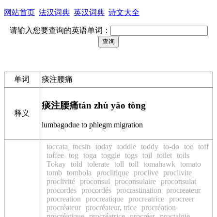
网站首页
法汉词典
英汉词典
诗文大全
请输入您要查询的英语单词：
单词
痰注腰痛
痰注腰痛
tán zhù yāo tòng
释义
lumbagodue to phlegm migration
toccata
tocsin
today
toddle
toddy
to-do
toe
toff
toffee
tog
toga
toggle
togs
toil
toilet
toils
Tokay
told
tolerate
toll
toll
tomahawk
tomato
tomb
tombola
proclitique
proclive
proclivite
proclivité
proconsul
proconsulaire
proconsulat
procordes
procordés
procrastination
procreateur
procreation
procreatique
procreatrice
procreer
procréateur
procréateur, trice
procréation
procréatique
procréatrice
procréer
proctalgie