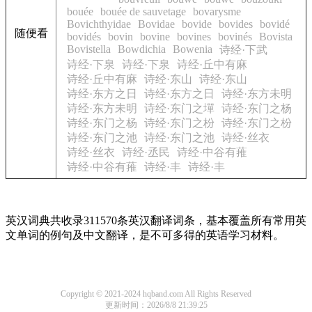
bouée
bouée de sauvetage
bovarysme
Bovichthyidae
Bovidae
bovide
bovides
bovidé
随便看
bovidés
bovin
bovine
bovines
bovinés
Bovista
Bovistella
Bowdichia
Bowenia
诗经·下武
诗经·下泉
诗经·下泉
诗经·丘中有麻
诗经·丘中有麻
诗经·东山
诗经·东山
诗经·东方之日
诗经·东方之日
诗经·东方未明
诗经·东方未明
诗经·东门之墠
诗经·东门之杨
诗经·东门之杨
诗经·东门之枌
诗经·东门之枌
诗经·东门之池
诗经·东门之池
诗经·丝衣
诗经·丝衣
诗经·丞民
诗经·中谷有蓷
诗经·中谷有蓷
诗经·丰
诗经·丰
英汉词典共收录311570条英汉翻译词条，基本覆盖所有常用英
文单词的例句及中文翻译，是不可多得的英语学习材料。
Copyright © 2021-2024 hqband.com All Rights Reserved
更新时间：2026/8/8 21:39:25