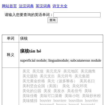
网站首页
法汉词典
英汉词典
诗文大全
请输入您要查询的英语单词：
单词
痰核
痰核
tán hé
释义
superficial nodule; lingualnodule; subcutaneous nodule
美元
美元值
美元充斥
美元地区
美元抛售
美元援助
美元支出
美元符号
美元集团
美元黄金价格
美元（波多黎各）
美其名曰
美利坚合众国（美国）
美化
美化环境
美化的公园
美发
美发水
美名佳号
美味
美味佳肴
美味可口菜肴
美味小吃
美味炒米粉
bouvier
bouviere
bouvillon
bouvière
美味猪排
bouvreuil
bouwe
bouwé
bouzouki