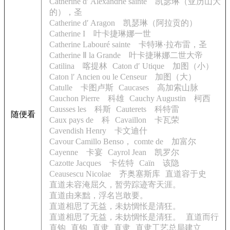
Catherine d′ Alexandrie sainte 凯瑟琳（亚历山大
的），圣
Catherine d′ Aragon 凯瑟琳（阿拉贡的）
Catherine I 叶卡捷琳娜一世
Catherine Labouré sainte 卡特琳·拉布雷，圣
Catherine Ⅱ la Grande 叶卡捷琳娜二世大帝
Catilina 喀提林
Caton d′ Utique 加图（小）
Caton l′ Ancien ou le Censeur 加图（大）
Catulle 卡图卢斯
Caucases 高加索山脉
Cauchon Pierre 科雄
Cauchy Augustin 柯西
Causses les 科斯
Cauterets 科特雷
随便看
Caux pays de 科
Cavaillon 卡瓦荣
Cavendish Henry 卡文迪什
Cavour Camillo Benso， comte de 加富尔
Cayenne 卡宴
Cayrol Jean 凯罗尔
Cazotte Jacques 卡佐特
Caïn 该隐
Ceausescu Nicolae 齐奥塞斯库
直道容于史
直道未容淹屈久，暂劳踪迹寄天涯。
直道由来黜，浮名岂敢要。
直道相思了无益，未妨惆怅是清狂。
直道相思了无益，未妨惆怅是清狂。
直道而行
直钩
直钩
直隶
直隶
直隶工艺总局建立