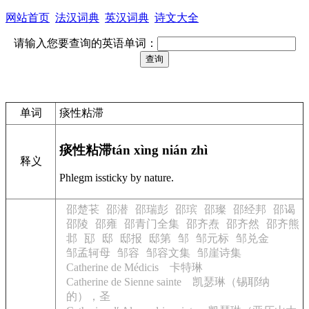
网站首页
法汉词典
英汉词典
诗文大全
请输入您要查询的英语单词：
单词
痰性粘滞
痰性粘滞
tán xìng nián zhì
释义
Phlegm issticky by nature.
邵楚苌
邵潜
邵瑞彭
邵瑸
邵璨
邵经邦
邵谒
邵陵
邵雍
邵青门全集
邵齐焘
邵齐然
邵齐熊
邶
邷
邸
邸报
邸第
邹
邹元标
邹兑金
邹孟轲母
邹容
邹容文集
邹崖诗集
Catherine de Médicis 卡特琳
Catherine de Sienne sainte 凯瑟琳（锡耶纳
的），圣