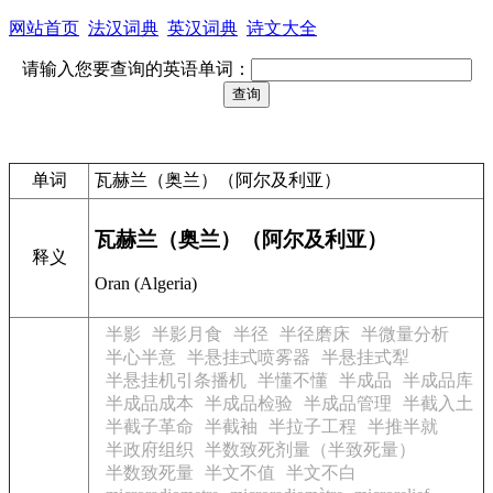
网站首页
法汉词典
英汉词典
诗文大全
请输入您要查询的英语单词：
单词
瓦赫兰（奥兰）（阿尔及利亚）
瓦赫兰（奥兰）（阿尔及利亚）
释义
Oran (Algeria)
半影
半影月食
半径
半径磨床
半微量分析
半心半意
半悬挂式喷雾器
半悬挂式犁
半悬挂机引条播机
半懂不懂
半成品
半成品库
半成品成本
半成品检验
半成品管理
半截入土
半截子革命
半截袖
半拉子工程
半推半就
半政府组织
半数致死剂量（半致死量）
半数致死量
半文不值
半文不白