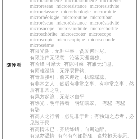
microradiometre
microradiomètre
microrelief
microreseau
microresistance
microresistivite
microretassure
microrheologie
microrhinie
microrhéologie
microroutine
microruban
microréseau
microrésistance
microrésistivité
microsacope
microsanidinite
microschorlite
microschörlite
microscooter
microscope
microscopie
microscopique
microseconde
microseisme
有限光阴，无涯尘事，贪爱何时尽。
有限弦声无限意，沦落天涯幽独。
有险峰 可摩天
有隙可乘
有雁无消息。
随便看
有雨难澄镜，无萍易掷钩。
有青童接引，前来迎迓，执琼瑶蕊。
有非常之人，然后有非常之事。有非常之事，然
后有非常之功。
有风方起浪，无潮水自平
有馀光，明年待看，明红暗翠。
有駜
有駜
有駜
有高人之行者，必见非于世；有独知之虑者，必
见毁于民
有高情未已，齐烧绛蜡，向阑边醉。
有鬼亦温情
有鸟有鸟如鹳雀，食蛇抱天姿恶。