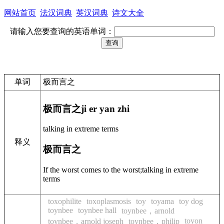
网站首页
法汉词典
英汉词典
诗文大全
请输入您要查询的英语单词：
单词
极而言之
极而言之
ji er yan zhi
talking in extreme terms
释义
极而言之
If the worst comes to the worst;talking in extreme
terms
toxophilite
toxoplasmosis
toy
toyama
toy dog
toynbee
toynbee hall
toynbee，arnold
toyon
toynbee，arnold joseph
toynbee，philip