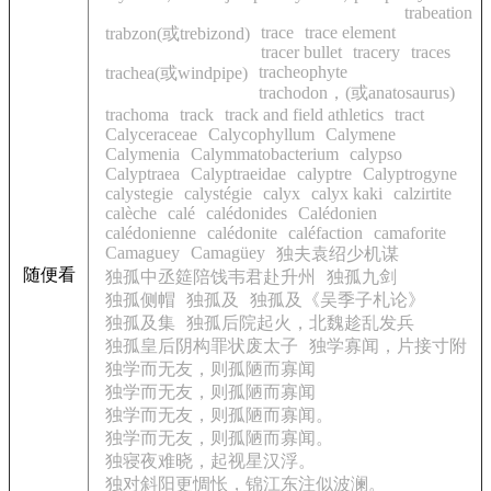
trabeation
trace
trace element
trabzon(或trebizond)
tracer bullet
tracery
traces
tracheophyte
trachea(或windpipe)
trachodon，(或anatosaurus)
trachoma
track
track and field athletics
tract
Calyceraceae
Calycophyllum
Calymene
Calymenia
Calymmatobacterium
calypso
Calyptraea
Calyptraeidae
calyptre
Calyptrogyne
calystegie
calystégie
calyx
calyx kaki
calzirtite
calèche
calé
calédonides
Calédonien
calédonienne
calédonite
caléfaction
camaforite
Camaguey
Camagüey
独夫袁绍少机谋
随便看
独孤中丞筵陪饯韦君赴升州
独孤九剑
独孤侧帽
独孤及
独孤及《吴季子札论》
独孤及集
独孤后院起火，北魏趁乱发兵
独孤皇后阴构罪状废太子
独学寡闻，片接寸附
独学而无友，则孤陋而寡闻
独学而无友，则孤陋而寡闻
独学而无友，则孤陋而寡闻。
独学而无友，则孤陋而寡闻。
独寝夜难晓，起视星汉浮。
独对斜阳更惆怅，锦江东注似波澜。