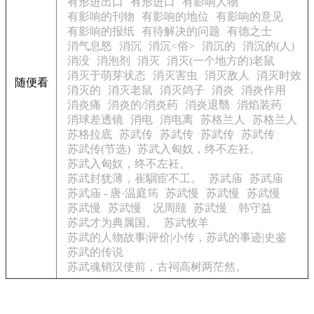
有形进出口
有形进口
有影响人物
有影响的刊物
有影响的地位
有影响的意见
有影响的报纸
有待解决的问题
有德之士
消气息怒
消沉
消沉<俗>
消沉的
消沉的(人)
消没
消泡剂
消灭
消灭(一个地方的)老鼠
消灭于萌芽状态
消灭害虫
消灭敌人
消灭时效
随便看
消灭的
消灭老鼠
消灭鸽子
消炎
消炎作用
消炎痛
消炎的/消炎药
消炎退翳
消焰装药
消球差透镜
消电
消电离
苏格兰人
苏格兰人
苏格拉底
苏武传
苏武传
苏武传
苏武传
苏武传(节选)
苏武入匈奴，终不左衽。
苏武入匈奴，终不左衽。
苏武封犹薄，崔駰宦不工。
苏武庙
苏武庙
苏武庙 - 唐·温庭筠
苏武慢
苏武慢
苏武慢
苏武慢
苏武慢 况周颐
苏武慢 韩守益
苏武才为典属国。
苏武牧羊
苏武的人物故事|评价|小传，苏武的事迹|史鉴
苏武的传说
苏武魂销汉使前，古祠高树两茫然。