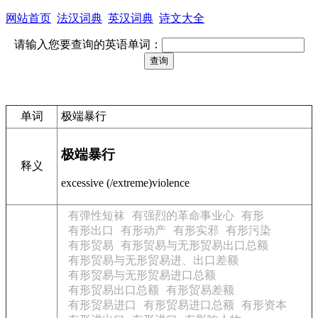
网站首页
法汉词典
英汉词典
诗文大全
请输入您要查询的英语单词：
单词
极端暴行
极端暴行
释义
excessive (/extreme)violence
有弹性短袜
有强烈的革命事业心
有形
有形出口
有形动产
有形实邪
有形污染
有形贸易
有形贸易与无形贸易出口总额
有形贸易与无形贸易进、出口差额
有形贸易与无形贸易进口总额
有形贸易出口总额
有形贸易差额
有形贸易进口
有形贸易进口总额
有形资本