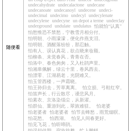
undecahydrate
undecalactone
undecane
undecanoate
undecanoyl
undecene
undeci-
undecimal
undecimo
undecyl
undecylenate
undecylene
undecyne
un depot a terme
underclay
underground
undulate
undulatus
怕就怕“认真”
怕愁惟恐不禁愁，宁教雪月相分付。
怕明朝、小雨濛濛，便化作燕支泪。
怕明朝、酒醒落纷纷，那忍触。
随便看
怕有人、误认真花，欲点晓来妆额。
怕柳条、未觉春风，青青在否。
怕洛中、春色匆匆，又入杜鹃声里。
怕湘皋佩解，绿云十里，卷风西去。
怕漂零、江湖易老，光阴难又。
怕玉管西楼，一声霜晓。
怕王孙归去，芳草离离。
怕立损、弓鞋红窄。
怕笛声长，行云散尽，谩悲风月。
怕素衣、京洛染缁尘，从新濯。
怕群仙、重游到此，翠旌难驻。
怕老婆
怕老婆者
怕老婆者
怕节去蜂愁，雨荒烟暝。
怕花愁。
怕西湖。
怕见人间春更好。
怕见飞花，怕听啼鹃。
怕误却佳期，宿妆旋整，忙上雕軿。