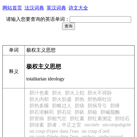
网站首页
法汉词典
英汉词典
诗文大全
请输入您要查询的英语单词：
单词
极权主义思想
极权主义思想
释义
totalitarian ideology
胆汁色素
胆火
胆火上犯
胆火不得卧
胆火内郁
胆火炽盛
胆热
胆热呕吐症
胆热多睡
胆略过人
胆病
胆病导引
胆瘅
胆石溶解药
胆石症
胆矾
胆硷
胆碱脂酶
胆管病
胆粗气壮
胆红素
胆红素测定
胆结石
uncinée
uncompahgrite
胆绿素
胆者，中正之官
un coup d'epee dans l'eau
un coup d`oeil
un coup d'épée dans l'eau
undeca
undecagonal