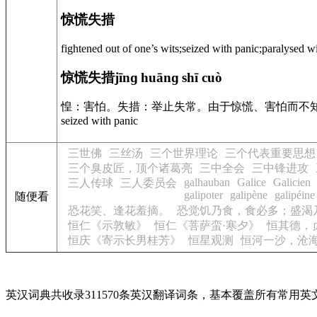
惊慌失措
fightened out of one’s wits;seized with panic;paralysed wi
惊慌失措
jīnɡ huānɡ shī cuò
惶：害怕。失措：举止失常。由于惊慌、害怕而不知怎么办才好。push(press) the
seized with panic
三世佛
三丝汤
三个世界理论
三个代表重要思想
三个臭皮匠，顶个诸葛亮
三中全会
三中锋进攻
galhauban
Galice
Galicien
三人传球
三人委员会
galipoter
galipène
galipéine
随便看
恐花笑、逢花羞摘。
恐觉饥乃食，食必多；盛渴
恒仁《示敦敏》
恒仁《菩萨蛮·寒夕》
恒其德，
恒庆《寄示长男桂芳》
恒星观测
恒河一沙，沧
英汉词典共收录311570条英汉翻译词条，基本覆盖所有常用