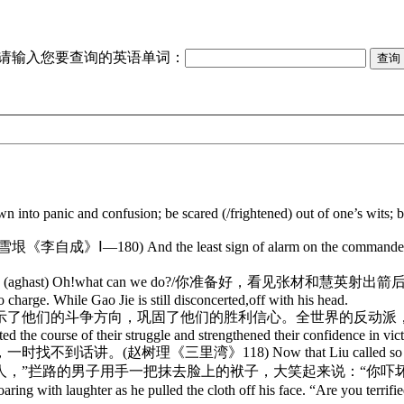
请输入您要查询的英语单词：
 into panic and confusion; be scared (/frightened) out of one’s wits; b
the least sign of alarm on the commander’s part woul
l: (aghast) Oh!what can we do?/你准备好，看见
charge. While Gao Jie is still disconcerted,off with his head.
们的斗争方向，巩固了他们的胜利信心。全世界的反动派，在这篇檄文面
ted the course of their struggle and strengthened their confidence in vic
》118) Now that Liu called so pointedly for an anal
你们的熟人，”拦路的男子用手一把抹去脸上的袱子，大笑起来说：“你吓坏了吧，淑
ng with laughter as he pulled the cloth off his face. “Are you terrifi