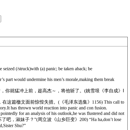
e seized (/struck)with (a) panic; be taken aback; be
d undermine his men’s morale,making them break
张材和慧英射出箭后，你就猛冲上前，趁高杰～，将他斩了。(姚雪垠《李自成》Ⅰ
前惊惶失措。(《毛泽东选集》1156) This call to
tory.It has thrown world reaction into panic and con fusion.
ysis of his outlook,he was flustered and did not
妹子？”(周立波《山乡巨变》200) “Ha ha,don’t lose
ed,Sister Shu?”