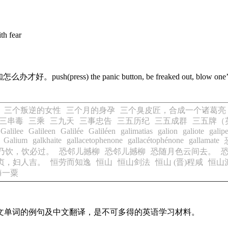
th fear
 panic button, be freaked out, blow one’s cool, frighten
三个叛逆的女性
三个月的身孕
三个臭皮匠，合成一个诸葛亮
三串毒
三乘
三九天
三事忠告
三五历纪
三五成群
三五牌（
Galilee
Galileen
Galilée
Galiléen
galimatias
galion
galiote
galip
Galium
galkhaite
gallacetophenone
gallacétophénone
gallamate
乃饮，饮必过。
恐邻儿撼柳
恐邻儿撼柳
恐随月色云间去。
贞，妇人吉。
恒劳而知逸
恒山
恒山剑法
恒山 (晋)程咸
恒山
海一粟
英文单词的例句及中文翻译，是不可多得的英语学习材料。