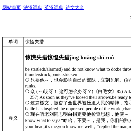
网站首页
法汉词典
英汉词典
诗文大全
单词
惊慌失措
惊慌失措
惊惶失措
jīng huāng shī cuò
be startled(/alarmed) and do not know what to do;be thrown
thunderstruck;panic-stricken
❍ 只要他～，也会影响自己的部队，立刻瓦解。(姚雪垠《李自成》Ⅰ—180) And 
ranks.
❍ 众 (～)哎呀！ 这可怎么办呀？(《白毛女》85) Al
—257) As soon as they’ve loosed their arrows,be ready to 
❍ 这篇檄文，振奋了全世界被压迫人民的精神，指示了他
battle has inspired the oppressed people of the world,char
❍ 现在听老刘同志明白指定要他检查思想，他便～，一时找不到话讲。(赵树理《三里湾
释义
know what to say./ “哈哈，不要～，是我，
your head,it’s me,you know me well，”replied the man,roari