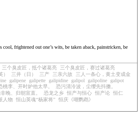
ed out one’s wits, be taken aback, painstricken, be
三个臭皮匠，抵个诸葛亮
三个臭皮匠，赛过诸葛亮
英）
三井（日）
三产
三亲六故
三人一条心，黄土变成金
eine
galipene
galipette
galipidine
galipol
galipoline
galipot
恐桃李、开时妒他太早。
恐污清泠波，尘缨先抖擞。
恐非晚、归朝宣直。
恐龙之乡
恒产与恒心
恒产论
恒仁
派人物
恒山英魂“杨家将”
恒庆《嘲鹦鹉》