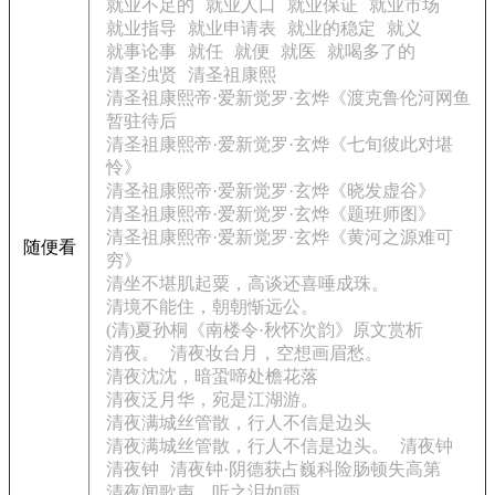
就业不足的
就业人口
就业保证
就业市场
就业指导
就业申请表
就业的稳定
就义
就事论事
就任
就便
就医
就喝多了的
清圣浊贤
清圣祖康熙
清圣祖康熙帝·爱新觉罗·玄烨《渡克鲁伦河网鱼
暂驻待后
清圣祖康熙帝·爱新觉罗·玄烨《七旬彼此对堪
怜》
清圣祖康熙帝·爱新觉罗·玄烨《晓发虚谷》
清圣祖康熙帝·爱新觉罗·玄烨《题班师图》
清圣祖康熙帝·爱新觉罗·玄烨《黄河之源难可
随便看
穷》
清坐不堪肌起粟，高谈还喜唾成珠。
清境不能住，朝朝惭远公。
(清)夏孙桐《南楼令·秋怀次韵》原文赏析
清夜。
清夜妆台月，空想画眉愁。
清夜沈沈，暗蛩啼处檐花落
清夜泛月华，宛是江湖游。
清夜满城丝管散，行人不信是边头
清夜满城丝管散，行人不信是边头。
清夜钟
清夜钟
清夜钟·阴德获占巍科险肠顿失高第
清夜闻歌声，听之泪如雨。