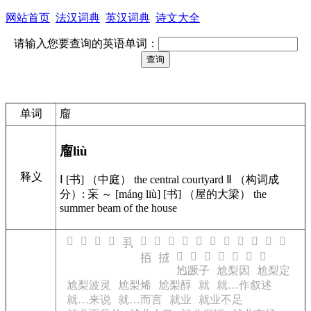
网站首页
法汉词典
英汉词典
诗文大全
请输入您要查询的英语单词：
单词
廇
廇
liù
释义
Ⅰ [书] （中庭） the central courtyard Ⅱ （构词成
分）: 杗 ～ [mánɡ liù] [书] （屋的大梁） the
summer beam of the house
𢨔
𢨟
𢨡
𢨫
𢩮
𢩯
𢪃
𢪋
𢪎
𢪪
𢪬
𢪷
𢪾
𢫐
𢫘
𢩦
𢫫
𢫬
𢫯
𢫰
𢫷
𢫿
𢬬
𢫦
𢫨
尥蹶子
尬梨因
尬梨定
尬梨波灵
尬梨烯
尬梨醇
就
就…作叙述
就…来说
就…而言
就业
就业不足