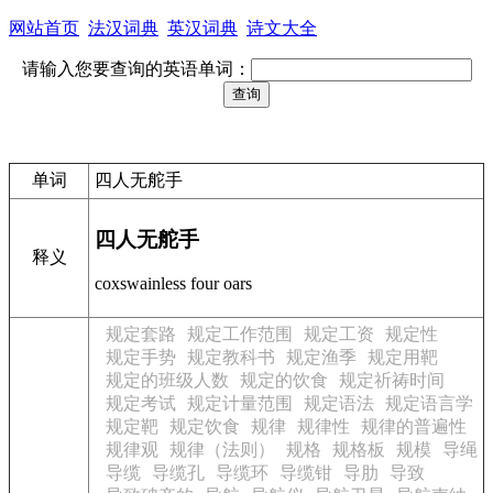
网站首页
法汉词典
英汉词典
诗文大全
请输入您要查询的英语单词：
单词
四人无舵手
四人无舵手
释义
coxswainless four oars
规定套路
规定工作范围
规定工资
规定性
规定手势
规定教科书
规定渔季
规定用靶
规定的班级人数
规定的饮食
规定祈祷时间
规定考试
规定计量范围
规定语法
规定语言学
规定靶
规定饮食
规律
规律性
规律的普遍性
规律观
规律（法则）
规格
规格板
规模
导绳
导缆
导缆孔
导缆环
导缆钳
导肋
导致