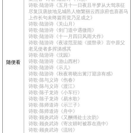
诗歌·陆游诗《五月十一日夜且半梦从大驾亲征
尽复汉唐故地见城邑人物繁丽云西凉府也喜甚马
上作长句未终篇而觉乃足成之》
诗歌·陆游诗《关山月》
诗歌·陆游诗《剑门道中遇微雨》
诗歌·陆游诗《十一月四日风雨大作》
诗歌·陆游诗《夜读范至能《揽辔录》言中原父
老见使者多挥涕感其
诗歌·陆游诗《沈园》
诗歌·陆游诗《游山西村》
随便看
诗歌·陆游诗《示儿》
诗歌·陆游诗《秋夜将晓出篱汀迎凉有感》
诗歌·陈与义诗《伤春》
诗歌·陈与义诗《渡江》
诗歌·陈子龙诗《小车行》
诗歌·陈子龙诗《易水歌》
诗歌·陈师道诗《示三子》
诗歌·陈师道诗《舟中》
诗歌·顾炎武诗《又酬傅处士次韵》
诗歌·顾炎武诗《寄次耕时被荐在燕中》
诗歌·顾炎武诗《流转》