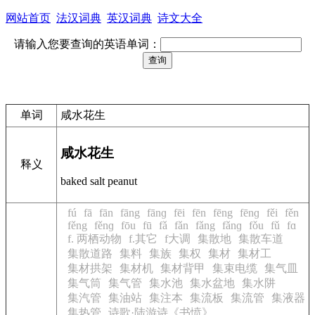
网站首页
法汉词典
英汉词典
诗文大全
请输入您要查询的英语单词：
单词
咸水花生
咸水花生
释义
baked salt peanut
fú
fā
fān
fāng
fānɡ
fēi
fēn
fēng
fēnɡ
fěi
fěn
fěng
fěnɡ
fōu
fū
fǎ
fǎn
fǎng
fǎnɡ
fǒu
fǔ
fɑ
f. 两栖动物
f.其它
f大调
集散地
集散车道
集散道路
集料
集族
集权
集材
集材工
集材拱架
集材机
集材背甲
集束电缆
集气皿
集气筒
集气管
集水池
集水盆地
集水阱
集汽管
集油站
集注本
集流板
集流管
集液器
集热管
诗歌·陆游诗《书愤》