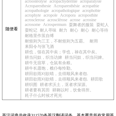
acroostéolyse
acropachydermie
acroparalysie
Acroparesthesie
Acroparesthésie
acropathie
acropathologie
acropathologique
acrophobie
acrophyte
acropole
Acropora
acroposthite
acrosclerose
acrosclérose
acrose
acrosine
acrosome
Acrospermum
耍舞者的服裝
耍蛇人
随便看
耍蛇记
耐人寻味
耐力
耐心
耐心
耐心等待
耐格里作茧自缚
耐烦则为三王，不耐烦则为五霸。
耐用
耒阳令与张飞酒
耕也，馁在其中矣；学也，禄在其中矣。
耕当问奴，织当访婢
耕当问奴，织当问婢。
耕牛无宿草，仓鼠有余粮。
耕牛长愿饱，樵仆每怜勤。
耕田欲雨刈欲晴，去得顺风来者怨.
耕田欲雨刈欲晴，去得顺风来者怨.
耕田歌
耕织图
耕者求沃土，沤者求深源。
耕者要有其田
耕耨以时，饮食得所。
耗子什么时候才死光
英汉词典共收录311570条英汉翻译词条，基本覆盖所有常用英