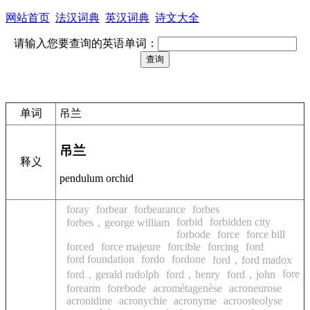
网站首页
法汉词典
英汉词典
诗文大全
请输入您要查询的英语单词：
单词
吊兰
吊兰
释义
pendulum orchid
foray
forbear
forbearance
forbes
forbid
forbidden city
forbes，george william
forbode
force
force bill
forced
force majeure
forcible
forcing
ford
ford foundation
fordo
fordone
ford，ford madox
fore
ford，gerald rudolph
ford，henry
ford，john
forearm
forebode
acrométagenèse
acroneurose
acronidine
acronychie
acronyme
acroosteolyse