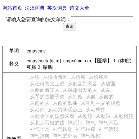
网站首页
法汉词典
英汉词典
诗文大全
请输入您要查询的法文单词：
单词
empyème
empyème[ɑ̃pjεm] empyème n.m.【医学】 1 (体腔)
释义
积脓 2 脓胸
从价
从价收费率
从价税
从价税率
从任何意义上说
从低音到高音
从侧面
从侧面看某人
从兴趣出发的人
从军
从军的贵族子弟
从别处
从前
从前的
从前的人
从前的歌曲
从功利主义的观点
从动件
从动力学观点上
从动构件
从动物学的观点来看
从动轮
从动轴
从动齿轮
从北京写出的信
神武门
神气
神气不足
神气十足
神气怯弱
神气枯瘁
神气活现
神气清爽
神气的外表
神气相抱
随便看