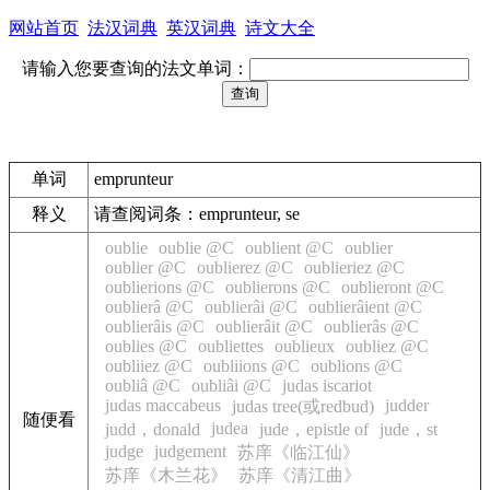
网站首页
法汉词典
英汉词典
诗文大全
请输入您要查询的法文单词：
单词
emprunteur
释义
请查阅词条：emprunteur, se
oublie
oublie @C
oublient @C
oublier
oublier @C
oublierez @C
oublieriez @C
oublierions @C
oublierons @C
oublieront @C
oublierâ @C
oublierâi @C
oublierâient @C
oublierâis @C
oublierâit @C
oublierâs @C
oublies @C
oubliettes
oublieux
oubliez @C
oubliiez @C
oubliions @C
oublions @C
oubliâ @C
oubliâi @C
judas iscariot
judas maccabeus
judder
judas tree(或redbud)
随便看
judea
judd，donald
jude，epistle of
jude，st
judge
judgement
苏庠《临江仙》
苏庠《木兰花》
苏庠《清江曲》