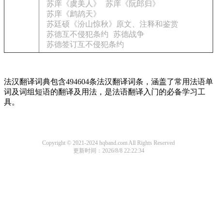
苏庠《虞美人》
苏庠《阮郎归》
苏庠《鹧鸪天》
苏廷硕《汾山惊秋》原文、注释和鉴赏
苏德互不侵犯条约
苏德战争
苏德签订互不侵犯条约
法汉翻译词典包含494604条法汉翻译词条，涵盖了常用法语单
词及词组短语的翻译及用法，是法语翻译入门的必备学习工
具。
Copyright © 2021-2024 hqband.com All Rights Reserved
更新时间：2026/8/8 22:22:34